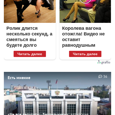
Ролик длится
Королева вагона
несколько секунд, а
отожгла! Видео не
смеяться вы
оставит
будете долго
равнодушным
Читать далее
Читать далее
36
Есть мнение
«Не все депутаты - бездельники»:
алтайские