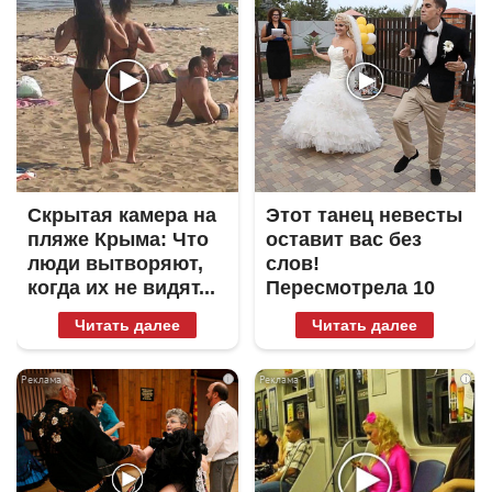
Скрытая камера на
Этот танец невесты
пляже Крыма: Что
оставит вас без
люди вытворяют,
слов!
когда их не видят...
Пересмотрела 10
раз
Читать далее
Читать далее
i
i