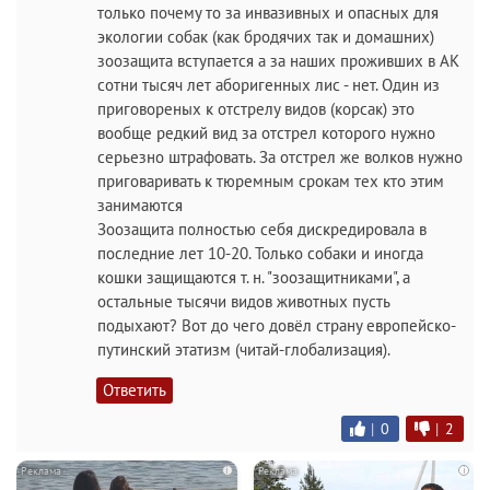
только почему то за инвазивных и опасных для
экологии собак (как бродячих так и домашних)
зоозащита вступается а за наших проживших в АК
сотни тысяч лет аборигенных лис - нет. Один из
приговореных к отстрелу видов (корсак) это
вообще редкий вид за отстрел которого нужно
серьезно штрафовать. За отстрел же волков нужно
приговаривать к тюремным срокам тех кто этим
занимаются
Зоозащита полностью себя дискредировала в
последние лет 10-20. Только собаки и иногда
кошки защищаются т. н. "зоозащитниками", а
остальные тысячи видов животных пусть
подыхают? Вот до чего довёл страну европейско-
путинский этатизм (читай-глобализация).
Ответить
|
0
|
2
i
i