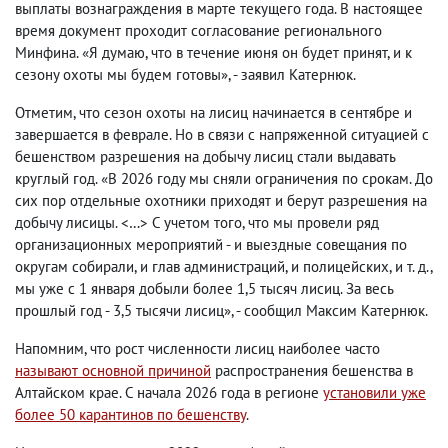
выплаты вознаграждения в марте текущего года. В настоящее
время документ проходит согласование регионального
Минфина. «Я думаю, что в течение июня он будет принят, и к
сезону охоты мы будем готовы», - заявил Катернюк.
Отметим, что сезон охоты на лисиц начинается в сентябре и
завершается в феврале. Но в связи с напряженной ситуацией с
бешенством разрешения на добычу лисиц стали выдавать
круглый год. «В 2026 году мы сняли ограничения по срокам. До
сих пор отдельные охотники приходят и берут разрешения на
добычу лисицы. <…> С учетом того, что мы провели ряд
организационных мероприятий - и выездные совещания по
округам собирали, и глав администраций, и полицейских, и т. д.,
мы уже с 1 января добыли более 1,5 тысяч лисиц. За весь
прошлый год - 3,5 тысячи лисиц», - сообщил Максим Катернюк.
Напомним, что рост численности лисиц наиболее часто
называют основной причиной
распространения бешенства в
Алтайском крае. С начала 2026 года в регионе
установили уже
более 50 карантинов по бешенству
.