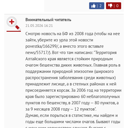
|
2
|
0
Внимательный читатель
21.05.2026 16:21
Смотрю новость на БФ из 2008 года (чтобы на нее
зайти, уберите из урла этой новости
povestka/166299/, а вместо этого вставьте
news/55717/). Вот что там написано: "Территория
Алтайского края является стойким природным
очагом бешенства диких животных. Главная роль в
поддержании природной эпизоотии (широкого
распространения заболевания среди животных)
принадлежит лисице, а в степных районах к ней
присоединяется корсак. За 2006 год на территории
края было зарегистрировано 60 неблагополучных
пунктов по бешенству, в 2007 году — 80 пунктов, а
за 9 месяцев 2008 году — 12 пунктов".
Думаю, если порыться в статистике, мы найдем и
годы еще большими числами очагов. Бывают годы
с меньшим количеством случаев, бывают с