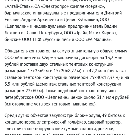
«Алтай-Сталь», ОА «Электропромкомплектсервис»,
барнаульские индивидуальные предприниматели Дмитрий
Еньшин, Андрей Архипенко и Денис Кубышкин, ООО
«Цеппелин» и индивидуальный предприниматель Вадим
Лежнин из Санкт-Петербурга, ООО «Трэйд-М» из Кирова,
бийские ООО ТПФ «Русский лес» и ООО «РА Малина».
Обладатель контрактов на самую значительную общую сумму -
ООО «Алтай-тент». Фирма заключила договоры на 13,2 млн
рублей (поставка двух стальных тентовых конструкций
размерами 17х25х9 м и 15х20х8,27 м), на 42,2 млн (поставка
стальной тентовой конструкции размером 25х40х12,37 м) и на
3,5 млн рублей (демонтаж стальных тентовой конструкции
размером 22х60 м). Также подобный контракт получило
петербургское ООО «Цеппелин» ценой около 31,4 млн рублей
(изготовление четырех тентовых павильонов).
Среди дугих объектов закупок: три блок-модуля, 49 бытовых
кондиционеров, электрический гольфкар, садовый трактор,
электрическое оборудование (умные колонки, розетки,