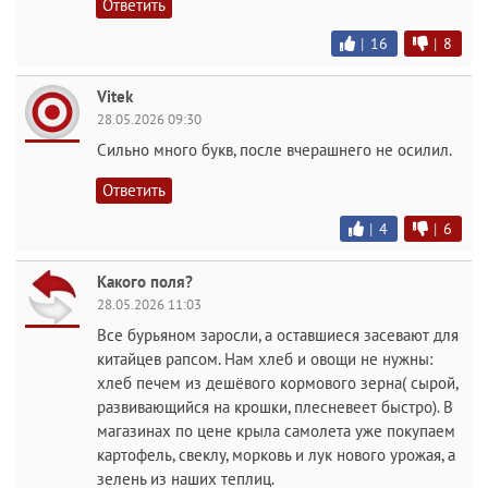
Ответить
|
16
|
8
Vitek
28.05.2026 09:30
Сильно много букв, после вчерашнего не осилил.
Ответить
|
4
|
6
Какого поля?
28.05.2026 11:03
Все бурьяном заросли, а оставшиеся засевают для
китайцев рапсом. Нам хлеб и овощи не нужны:
хлеб печем из дешёвого кормового зерна( сырой,
развивающийся на крошки, плесневеет быстро). В
магазинах по цене крыла самолета уже покупаем
картофель, свеклу, морковь и лук нового урожая, а
зелень из наших теплиц.