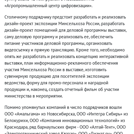
«Агропромышленный центр цифровизации».
Столичному подрядчику предстоит разработать и реализовать
дизайн-проект экспозиции Минсельхоза России, разработать
дизайн-проект помещений для деловой программы выставки,
саму деловую программу и реализовать ее, обеспечить
питание участников деловой программы, организовать
видеосъемку и прямую трансляцию. Кроме того, необходимо
опять же разработать и реализовать концепцию интерактивной
выставки, план информационно-рекламного обеспечения
участия Минсельхоза России в выставке, изготовить
сувенирную продукцию для посетителей экспозиции
ведомства, форму для промо-персонала и наградной
продукции и, наконец, создать отчетный фильм об участии
министерства в мероприятии.
Помимо упомянутых компаний в число подрядчиков вошли
ООО «Амальгама» из Новосибирска, ООО «Интегра Сибирь» из
Белокурихи, ООО «Компания инновационных технологий» из
Краснодара, ряд барнаульских фирм - ООО «Алтай-Тент», ООО
«Электротехнический завод Квазар», ООО «Дианэт.ру», ООО