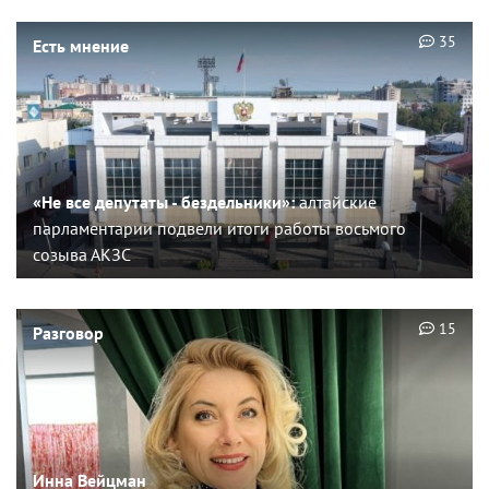
35
Есть мнение
«Не все депутаты - бездельники»:
алтайские
парламентарии подвели итоги работы восьмого
созыва АКЗС
15
Разговор
Инна Вейцман