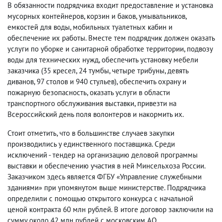
В обязанности подрядчика входит предоставление и установка
мусорных контейнеров, корзин и баков, умывальников,
емкостей для воды, мобильных туалетных кабин и
обеспечение их работы. Вместе тем подрядчик должен оказать
услуги по уборке и санитарной обработке территории, подвозу
воды для технических нужд, обеспечить установку мебели
заказчика (35 кресел, 24 тумбы, четыре трибуны, девять
диванов, 97 столов и 940 стульев), обеспечить охрану и
пожарную безопасность, оказать услуги в области
транспортного обслуживания выставки, привезти на
Всероссийский день поля волонтеров и накормить их.
Стоит отметить, что в большинстве случаев закупки
производились у единственного поставщика. Среди
исключений - тендер на организацию деловой программы
выставки и обеспечению участия в ней Минсельхоза России.
Заказчиком здесь является ФГБУ «Управление служебными
зданиями» при упомянутом выше министерстве. Подрядчика
определили с помощью открытого конкурса с начальной
ценой контракта 60 млн рублей. В итоге договор заключили на
сумму около 42 млн рублей с московским АО