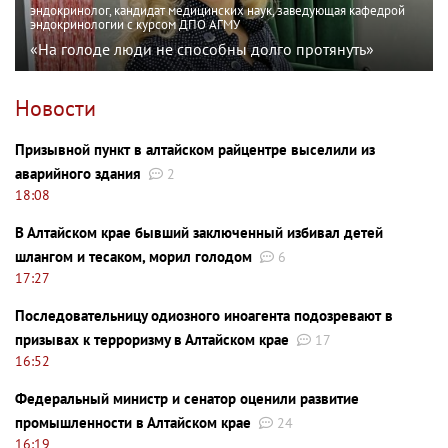
эндокринолог, кандидат медицинских наук, заведующая кафедрой
эндокринологии с курсом ДПО АГМУ
«На голоде люди не способны долго протянуть»
Новости
Призывной пункт в алтайском райцентре выселили из
аварийного здания
2
18:08
В Алтайском крае бывший заключенный избивал детей
шлангом и тесаком, морил голодом
6
17:27
Последовательницу одиозного иноагента подозревают в
призывах к терроризму в Алтайском крае
17
16:52
Федеральный министр и сенатор оценили развитие
промышленности в Алтайском крае
24
16:19