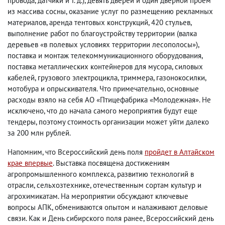
провода, датчики и т. д.), девять дверей и один дверной проем
из массива сосны, оказание услуг по размещению рекламных
материалов, аренда тентовых конструкций, 420 стульев,
выполнение работ по благоустройству территории (валка
деревьев «в полевых условиях территории лесополосы»),
поставка и монтаж телекоммуникационного оборудования,
поставка металлических контейнеров для мусора, силовых
кабелей, грузового электроцикла, триммера, газонокосилки,
мотобура и опрыскивателя. Что примечательно, основные
расходы взяло на себя АО «Птицефабрика «Молодежная». Не
исключено, что до начала самого мероприятия будут еще
тендеры, поэтому стоимость организации может уйти далеко
за 200 млн рублей.
Напомним, что Всероссийский день поля
пройдет в Алтайском
крае впервые
. Выставка посвящена достижениям
агропромышленного комплекса, развитию технологий в
отрасли, сельхозтехнике, отечественным сортам культур и
агрохимикатам. На мероприятии обсуждают ключевые
вопросы АПК, обмениваются опытом и налаживают деловые
связи. Как и День сибирского поля ранее, Всероссийский день