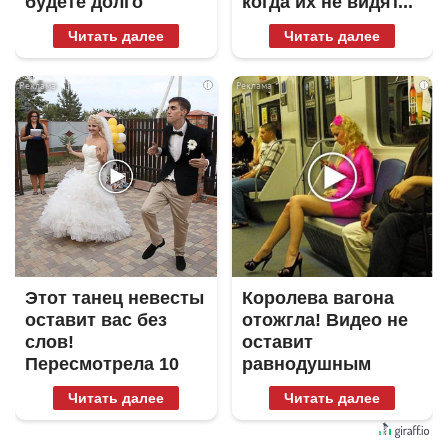
будете долго
когда их не видят...
Читать далее
Читать далее
i
i
Этот танец невесты
Королева вагона
оставит вас без
отожгла! Видео не
слов!
оставит
Пересмотрела 10
равнодушным
раз
Читать далее
Читать далее