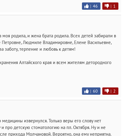
|
46
|
1
ра моя родила, и жена брата родила. Всех детей забирали в
 Петровне, Людмиле Владимировне, Елене Васильевне,
а заботу, терпение и любовь к детям!
ранения Алтайского края и всем жителям детородного
|
60
|
2
 медицины извернулся. Только веры его слову нет
у и про детскую стоматологию на пл. Октября. Ну и не
сле прихода Молчановой. Вероятно, она ему неприятна.