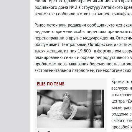
Министерство здравоохранения Алтайского края 
родильного дома № 2 в структуру Алтайского кра
ведомстве сообщили в ответ на запрос «Банкфакс
Ранее источники редакции сообщили, что женская
недавнего времени якобы перестала принимать п
перенаправили в другие медучреждения. Отметим,
обслуживает Центральный, Октябрьский и часть 
тысяч женщин, из них 19 800 - в фертильном возр
планированию семьи и охране репродуктивного з
проблемам невынашивания беременности, патоло
экстрагенитальной патологией, гинекологических
Кроме того
ЕЩЕ ПО ТЕМЕ
заслуженн
и назначе
центра «Д
также рас
роддома в
связи с э
просьбой 