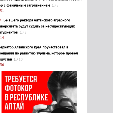
ер с фекальным загрязнением
5
:51
Бывшего ректора Алтайского аграрного
иверситета будут судить за несуществующих
итуриентов
8
:14
бернатор Алтайского края поучаствовал в
вещании по развитию туризма, которое провел
шустин
10
:36