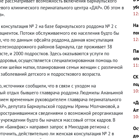
не рассматривает возможность включения барнаульского
уб
евого клинического перинатального центра «ДАР». Об этом в
12
а».
На
 консультация № 2 на базе барнаульского роддома № 2 с
по
ациенток. Потоки обслуживаемого ею населения будто бы
12
 что по данным офсайта роддома, данная консультация
Железнодорожного районов Барнаула, где проживает 38
Па
асте, и 2000 подростков. Здесь оказываются услуги по
оп
доровья, осуществляется специализированная помощь по
11
гии шейки матки, планирования семьи женщин с различной
 заболеваний детского и подросткового возраста.
СК
по
, источники сообщили, что в связи с уходом на
10
ый отдых бывшего главврача роддома Людмилы Ананьиной
нием временным руководителем главврача перинатального
«Д
АР», депутата Барнаульской гордумы Ирины Молчановой, а
Ал
пространившимися сведениями о возможной реорганизации
10
 учреждении будто бы начался массовый отток кадров. В
тим «Банкфакс» направил запрос в Минздрав региона с
Ос
уточнить, действительно ли женская консультация № 2 в
до