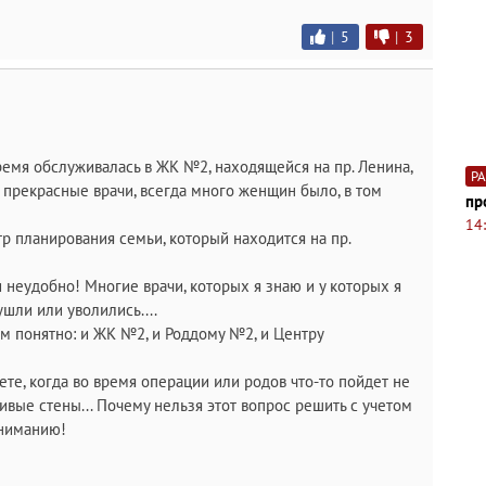
|
5
|
3
время обслуживалась в ЖК №2, находящейся на пр. Ленина,
Р
 и прекрасные врачи, всегда много женщин было, в том
пр
14
тр планирования семьи, который находится на пр.
и неудобно! Многие врачи, которых я знаю и у которых я
шли или уволились....
сем понятно: и ЖК №2, и Роддому №2, и Центру
аете, когда во время операции или родов что-то пойдет не
асивые стены... Почему нельзя этот вопрос решить с учетом
ониманию!