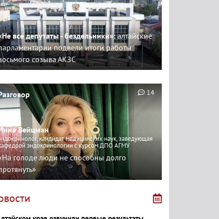
«Не все депутаты - бездельники»:
алтайские
парламентарии подвели итоги работы
восьмого созыва АКЗС
14
Разговор
Инна Вейцман
эндокринолог, кандидат медицинских наук, заведующая
кафедрой эндокринологии с курсом ДПО АГМУ
«На голоде люди не способны долго
протянуть»
овости
Алтайском крае озвучили первые результаты