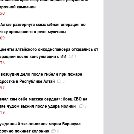
орочной кампании
:50
 Алтае развернута масштабная операция по
иску пропавшего в реке мужчины
:09
циенты алтайского онкодиспансера отказались от
ерацией после консультаций с ИИ
3
:36
 возбудил дело после гибели при пожаре
дростка в Республике Алтай
2
:57
елал сам себе массаж сердца»: боец СВО на
тае чудом выжил после удара молнии
7
:19
ужденный экс-чиновник мэрии Барнаула
срочно покинет колонию
6