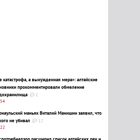
е катастрофа, а вынужденная мера»: алтайские
новники прокомментировали обмеление
дохранилища
2
:54
рнаульский маньяк Виталий Манишин заявил, что
кого не убивал
12
:22
спотребнадзор расширил список алтайских рек и