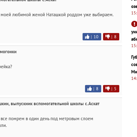
оз
15
т с моей любимой женой Наташкой роддом уже выбираем.
ун
|
10
|
8
аб
15
амогонки
Гу
со
рейка?
Ми
14
|
8
|
5
кин, выпускник вспомогательной школы с.Аскат
 все помрем в один день под метровым слоем
ыли.