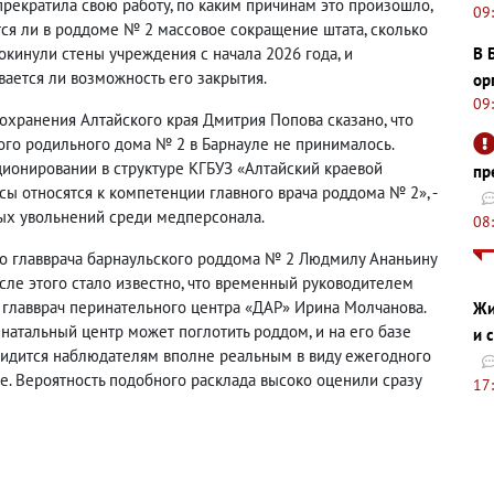
прекратила свою работу, по каким причинам это произошло,
09
ся ли в роддоме № 2 массовое сокращение штата, сколько
окинули стены учреждения с начала 2026 года, и
В 
вается ли возможность его закрытия.
ор
09
охранения Алтайского края Дмитрия Попова сказано, что
ого родильного дома № 2 в Барнауле не принималось.
ционировании в структуре КГБУЗ «Алтайский краевой
пр
ы относятся к компетенции главного врача роддома № 2», -
вых увольнений среди медперсонала.
08
го главврача барнаульского роддома № 2 Людмилу Ананьину
сле этого стало известно, что временный руководителем
 главврач перинательного центра «ДАР» Ирина Молчанова.
Жи
натальный центр может поглотить роддом, и на его базе
и 
видится наблюдателям вполне реальным в виду ежегодного
е. Вероятность подобного расклада высоко оценили сразу
17