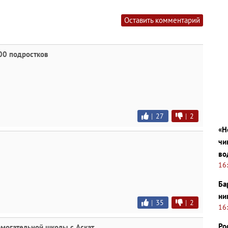
Оставить комментарий
000 подростков
|
27
|
2
«Н
чи
во
16
Ба
ни
|
35
|
2
16
Ро
могательной школы с.Аскат