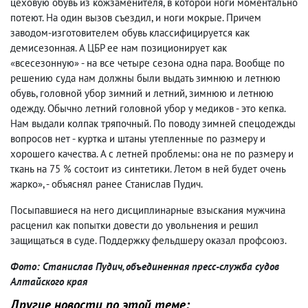
цеховую обувь из кожзаменителя, в которой ноги моментально
потеют. На один вызов съездил, и ноги мокрые. Причем
заводом-изготовителем обувь классифицируется как
демисезонная. А ЦБР ее нам позиционирует как
«всесезонную» - на все четыре сезона одна пара. Вообще по
решению суда нам должны были выдать зимнюю и летнюю
обувь, головной убор зимний и летний, зимнюю и летнюю
одежду. Обычно летний головной убор у медиков - это кепка.
Нам выдали колпак тряпочный. По поводу зимней спецодежды
вопросов нет - куртка и штаны утепленные по размеру и
хорошего качества. А с летней проблемы: она не по размеру и
ткань на 75 % состоит из синтетики. Летом в ней будет очень
жарко», - объяснял ранее Станислав Пудич.
Посыпавшиеся на него дисциплинарные взыскания мужчина
расценил как попытки довести до увольнения и решил
защищаться в суде. Поддержку фельдшеру оказал профсоюз.
Фото: Станислав Пудич, объединенная пресс-служба судов
Алтайского края
Другие новости по этой теме: