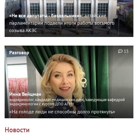
«Не все депутаты - бездельники»:
алтайские
парламентарии подвели итоги работы восьмого
созыва АКЗС
15
Разговор
Инна Вейцман
эндокринолог, кандидат медицинских наук, заведующая кафедрой
эндокринологии с курсом ДПО АГМУ
«На голоде люди не способны долго протянуть»
Новости