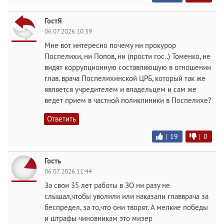
ГостЯ
06.07.2026 10:39
Мне вот интересно почему ни прокурор
Поспелихи, ни Попов, ни (прости гос..) Томенко, не
видят коррупционную составляющую в отношении
глав. врача Поспелихинской ЦРБ, который так же
является учредителем и владельцем и сам же
ведет прием в частной поликлиники в Поспелихе?
Ответить
|
19
|
0
Гость
06.07.2026 11:44
За свои 35 лет работы в ЗО ни разу не
слышал,чтобы уволили или наказали главврача за
беспредел, за то,что они творят. А мелкие победы
и штрафы чиновникам это мизер