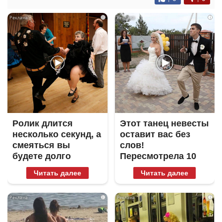
i
i
Ролик длится
Этот танец невесты
несколько секунд, а
оставит вас без
смеяться вы
слов!
будете долго
Пересмотрела 10
раз
Читать далее
Читать далее
i
i