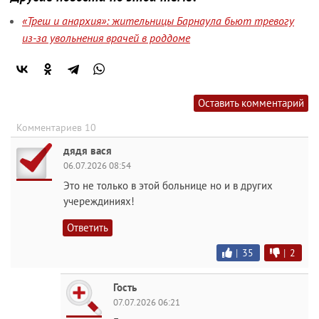
«Треш и анархия»: жительницы Барнаула бьют тревогу
из-за увольнения врачей в роддоме
Оставить комментарий
Комментариев 10
дядя вася
06.07.2026 08:54
Это не только в этой больнице но и в других
учереждиниях!
Ответить
|
35
|
2
Гость
07.07.2026 06:21