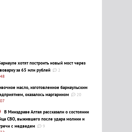
Барнауле хотят построить новый мост через
воварку за 65 млн рублей
2
:48
ивочное масло, изготовленное барнаульским
едприятием, оказалось маргарином
20
:07
В Минздраве Алтая рассказали о состоянии
йца СВО, выжившего после удара молнии и
тречи с медведем
9