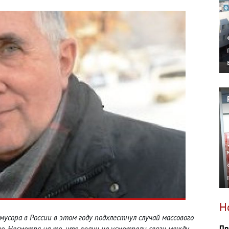
Н
усора в России в этом году подхлестнул случай массового
Пр
во. Несмотря на то
,
что врачи не усмотрели связи между