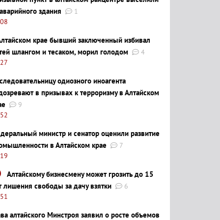
 аварийного здания
1
:08
Алтайском крае бывший заключенный избивал
тей шлангом и тесаком, морил голодом
4
:27
следовательницу одиозного иноагента
дозревают в призывах к терроризму в Алтайском
ае
9
:52
деральный министр и сенатор оценили развитие
омышленности в Алтайском крае
7
:19
Алтайскому бизнесмену может грозить до 15
т лишения свободы за дачу взятки
6
:51
ава алтайского Минстроя заявил о росте объемов