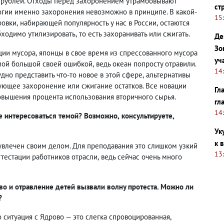
н рублей. Отходы перед захоронением утрамбовывают
ст
огии именно захоронения невозможно в принципе. В какой-
15
ровки
,
набирающей популярность у нас в России
,
остаются
бходимо утилизировать
,
то есть захоранивать или сжигать.
Де
Зо
ции мусора
,
японцы в свое время из спрессованного мусора
уч
амой большой своей ошибкой
,
ведь океан попросту отравили.
14
дно представить что-то новое в этой сфере
,
альтернативы
дующее захоронение или сжигание остатков. Все новации
Гл
вышения процента использования вторичного сырья.
гл
14
е интересоваться темой? Возможно
,
консультируете
,
Ук
к 
увлечен своим делом. Для преподавания это слишком узкий
13
ттестации работников отрасли
,
ведь сейчас очень много
о и отравление детей вызвали волну протеста. Можно ли
?
о ситуация с Ядрово — это слегка спровоцированная
,