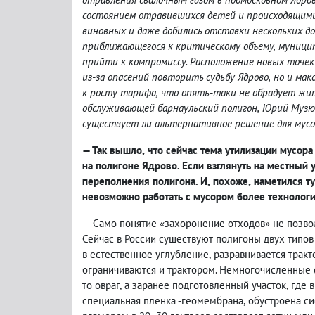
состоянием отравившихся детей и происходящими
виновных и даже добились отставки нескольких до
приближающегося к критическому объему
,
муницип
прийти к компромиссу. Расположение новых точек
из-за опасений повторить судьбу Ядрово
,
но и мак
к росту тарифа
,
что опять-таки не обрадует жит
обслуживающей барнаульский полигон
,
Юрий Музюк
существует ли альтернативное решение для мусор
— Так вышло
,
что сейчас тема утилизации мусора
на полигоне Ядрово. Если взглянуть на местный 
переполнения полигона. И
,
похоже
,
наметился ту
невозможно работать с мусором более технолог
— Само понятие «захоронение отходов» не позво
Сейчас в России существуют полигоны двух типов 
в естественное углубление
,
разравнивается трак
ограничиваются и трактором. Немногочисленные 
то овраг
,
а заранее подготовленный участок
,
где 
специальная пленка -геомембрана
,
обустроена си