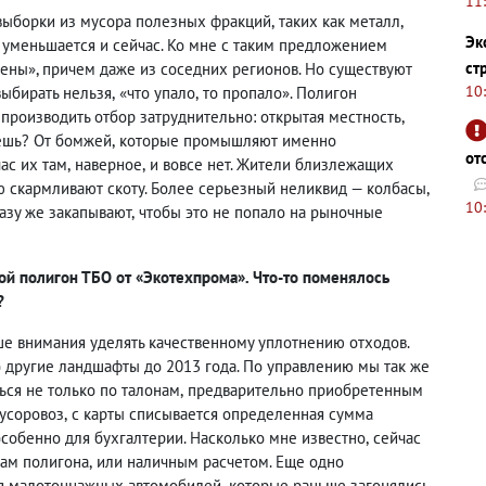
11
выборки из мусора полезных фракций
,
таких как металл
,
Эк
 уменьшается и сейчас. Ко мне с таким предложением
ст
ены», причем даже из соседних регионов. Но существуют
10
выбирать нельзя
,
«что упало
,
то пропало». Полигон
производить отбор затруднительно: открытая местность
,
ешь? От бомжей
,
которые промышляют именно
от
ас их там
,
наверное
,
и вовсе нет. Жители близлежащих
ю скармливают скоту. Более серьезный неликвид — колбасы
,
10
азу же закапывают
,
чтобы это не попало на рыночные
й полигон ТБО от «Экотехпрома». Что-то поменялось
?
е внимания уделять качественному уплотнению отходов.
 другие ландшафты до 2013 года. По управлению мы так же
ься не только по талонам
,
предварительно приобретенным
мусоровоз
,
с карты списывается определенная сумма
особенно для бухгалтерии. Насколько мне известно
,
сейчас
там полигона
,
или наличным расчетом. Еще одно
ля малотоннажных автомобилей
,
которые раньше загонялись