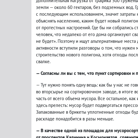
дополнительная нагрузка от трафика 300 гружены
земли — около 60 гектаров
,
без подземных вод. Г
с последующим использованием
,
значит затраты
объяснять населению
,
каким будет новый полигон
от протестных настроений. Где бы ни собрались 
человек
,
что недалеко от его дома организуют св
не будет». Поэтому и ищут альтернативные места 
активности вступили разговоры о том
,
что нужен 
строительство нового полигона
,
хотя отходы посл
свалке.
— Согласны ли вы с тем
,
что пункт сортировки и 
— Тут нужно понять одну вещь: как бы у нас не го
во вторсырье на сортировочном заводе
,
в итоге в
часть от всего объема мусора. Все остальное
,
как 
здесь прелесть: мусор будет подвергаться пресс
Запакованные в брикеты уплотненные отходы буд
раскладе понадобится в разы меньше.
— В качестве одной из площадок для мусоросорт
от проспектов Калинина и Космонавтов
,
сравните