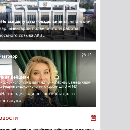
«Не все депутаты - бездельники»:
алтайские
парламентарии подвели итоги работы
восьмого созыва АКЗС
15
Разговор
Инна Вейцман
эндокринолог, кандидат медицинских наук, заведующая
кафедрой эндокринологии с курсом ДПО АГМУ
«На голоде люди не способны долго
протянуть»
овости
изывной пункт в алтайском райцентре выселили