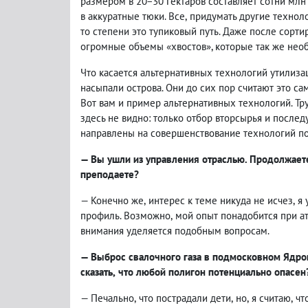
размером в 20−30 гектаров составляет сотни мл
в аккуратные тюки. Все
,
придумать другие технол
то степени это тупиковый путь. Даже после сорти
огромные объемы «хвостов», которые так же нео
Что касается альтернативных технологий утилиза
насыпали острова. Они до сих пор считают это с
Вот вам и пример альтернативных технологий. Тру
здесь не видно: только отбор вторсырья и после
направлены на совершенствование технологий по
— Вы ушли из управления отраслью. Продолжает
преподаете?
— Конечно же
,
интерес к теме никуда не исчез
,
я 
профиль. Возможно
,
мой опыт понадобится при а
внимания уделяется подобным вопросам.
— Выброс свалочного газа в подмосковном Ядров
сказать
,
что любой полигон потенциально опасен
— Печально
,
что пострадали дети
,
но
,
я считаю
,
чт