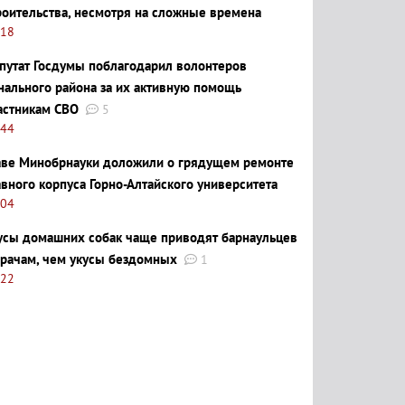
роительства, несмотря на сложные времена
:18
путат Госдумы поблагодарил волонтеров
нального района за их активную помощь
астникам СВО
5
:44
аве Минобрнауки доложили о грядущем ремонте
авного корпуса Горно-Алтайского университета
:04
усы домашних собак чаще приводят барнаульцев
врачам, чем укусы бездомных
1
:22