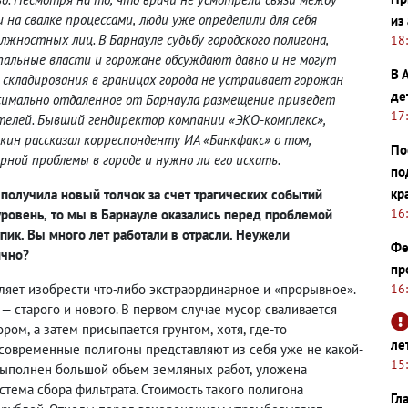
 на свалке процессами
,
люди уже определили для себя
из
лжностных лиц. В Барнауле судьбу городского полигона
,
18
альные власти и горожане обсуждают давно и не могут
В 
 складирования в границах города не устраивает горожан
де
симально отдаленное от Барнаула размещение приведет
17
елей. Бывший гендиректор компании «ЭКО-комплекс»,
ин рассказал корреспонденту ИА «Банкфакс» о том
,
По
ной проблемы в городе и нужно ли его искать.
по
кр
 получила новый толчок за счет трагических событий
16
уровень
,
то мы в Барнауле оказались перед проблемой
пик. Вы много лет работали в отрасли. Неужели
Фе
ично?
пр
ляет изобрести что-либо экстраординарное и «прорывное».
16
— старого и нового. В первом случае мусор сваливается
тором
,
а затем присыпается грунтом
,
хотя
,
где-то
ле
современные полигоны представляют из себя уже не какой-
15
выполнен большой объем земляных работ
,
уложена
стема сбора фильтрата. Стоимость такого полигона
Гл