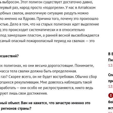
 выбросом. Этот полигон существует достаточно давно
,
 первый раз
,
народ просто «подогрели». У нас в Алтайском
добных свалок
,
аналогичную ситуацию раздуть можно
ло именно на Ядрово. Причина того
,
почему это произошло
стью. Дело в том
,
что на старых полигонах идет выделение
д это происходит систематически и в относительно
я под замерзшим пластом
,
а ранней весной высвобождаются
е самый опасный пожароопасный период на свалках — это
В 
исшествий?
Пи
ых полигонах
,
но они весьма дорогостоящие. Понимаете
,
12
масса тела свалки должна быть определенная.
Сл
т газ? Скорее всего
,
он не будет востребован. Обычно сбор
пр
ргшихся рекультивации. Мне довелось наблюдать такой
12
заработать — они особо не распространяются
,
никто ведь
руют лишь свои достижения.
бо
ный объект. Вам не кажется
,
что зачастую именно это
вс
 регионов страны?