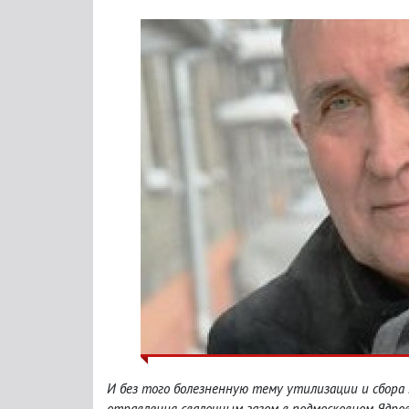
И без того болезненную тему утилизации и сбора м
отравления свалочным газом в подмосковном Ядро