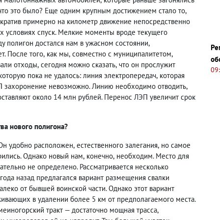
что это было? Еще одним крупным достижением стало то
,
кратив примерно на километр движение непосредственно
их условиях спуск. Мелкие моменты вроде текущего
оду полигон достался нам в ужасном состоянии
,
Ре
ет. После того
,
как мы
,
совместно с муниципалитетом
,
об
али отходы
,
сегодня можно сказать
,
что он прослужит
09
которую пока не удалось: линия электропередач
,
которая
ЭП захоронение невозможно. Линию необходимо отводить
,
оставляют около 14 млн рублей. Перенос ЛЭП увеличит срок
тва нового полигона?
 Он удобно расположен
,
естественного залегания
,
но самое
рились. Однако новый нам
,
конечно
,
необходим. Место для
ательно не определено. Рассматривается несколько
 года назад предлагался вариант размещения свалки
алеко от бывшей воинской части. Однако этот вариант
ивающих в удалении более 5 км от предполагаемого места.
меиногорский тракт — достаточно мощная трасса
,