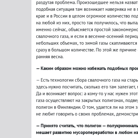
раздутая проблема. Произошедшее нельзя назвать
подобная ситуация там возникает наверняка не в
крае и в России в целом огромное количество по
на любой из них
,
просто так получилось
,
что выпа
именно сейчас
,
объясняется простой закономерно
свалочного газа
,
и если в весенне-осенний перио
небольших объемах
,
то зимой газы скапливаютс
сразу в большом количестве. По этой же причин
ранняя весна.
— Каким образом можно избежать подобных про
— Есть технологии сбора свалочного газа на стар
здесь нужно посчитать
,
сколько его там залегает
,
Да и возникает вопрос: а кому-то у нас нужен это
газа осуществляют на закрытых полигонах
,
подве
полигон в Финляндии. О том
,
удается ли на этом 
не любит говорить о своих проблемах
,
демонстри
— Принято считать
,
что полигон — полукриминаль
мешает развитию мусоропереработки в любом из