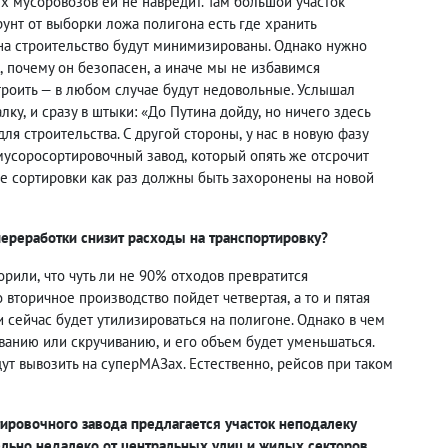
х мусоровозов ей не навредит. Там большой участок
рунт от выборки ложа полигона есть где хранить
 на строительство будут минимизированы. Однако нужно
,
почему он безопасен
,
а иначе мы не избавимся
строить — в любом случае будут недовольные. Услышал
алку
,
и сразу в штыки: «До Путина дойду
,
но ничего здесь
для строительства. С другой стороны
,
у нас в новую фазу
мусоросортировочный завод
,
который опять же отсрочит
е сортировки как раз должны быть захоронены на новой
переработки снизит расходы на транспортировку?
ворили
,
что чуть ли не 90% отходов превратится
о вторичное производство пойдет четвертая
,
а то и пятая
и сейчас будет утилизироваться на полигоне. Однако в чем
ованию или скручиванию
,
и его объем будет уменьшаться.
ут вывозить на суперМАЗах. Естественно
,
рейсов при таком
ировочного завода предлагается участок неподалеку
льно недалеко от центральных улиц и жилых секторов
,