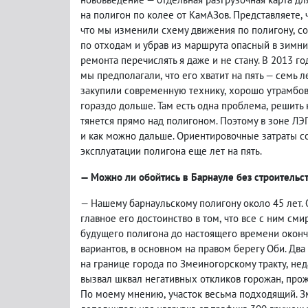
на полигон по колее от КамАЗов. Представляете
,
что мы изменили схему движения по полигону
,
со
по отходам и убрав из маршрута опасный в зимн
ремонта перечислять я даже и не стану. В 2013 г
мы предполагали
,
что его хватит на пять — семь л
закупили современную технику
,
хорошо утрамбов
гораздо дольше. Там есть одна проблема
,
решить 
тянется прямо над полигоном. Поэтому в зоне Л
и как можно дальше. Ориентировочные затраты с
эксплуатации полигона еще лет на пять.
— Можно ли обойтись в Барнауле без строительс
— Нашему барнаульскому полигону около 45 лет.
главное его достоинство в том
,
что все с ним сми
будущего полигона до настоящего времени оконч
вариантов
,
в основном на правом берегу Оби. Два
на границе города по Змеиногорскому тракту
,
нед
вызвал шквал негативных откликов горожан
,
прож
По моему мнению
,
участок весьма подходящий. З