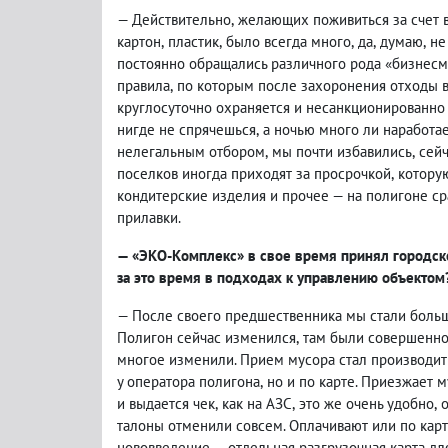
— Действительно
,
желающих поживиться за счет 
картон
,
пластик
,
было всегда много
,
да
,
думаю
,
не
постоянно обращались различного рода «бизнесм
правила
,
по которым после захоронения отходы 
круглосуточно охраняется и несанкционированно 
нигде не спрячешься
,
а ночью много ли наработа
нелегальным отбором
,
мы почти избавились
,
сейч
поселков иногда приходят за просрочкой
,
котору
кондитерские изделия и прочее — на полигоне ср
прилавки.
— «ЭКО-Комплекс» в свое время принял городско
за это время в подходах к управлению объектом
— После своего предшественника мы стали больш
Полигон сейчас изменился
,
там были совершенно
многое изменили. Прием мусора стал производит
у оператора полигона
,
но и по карте. Приезжает 
и выдается чек
,
как на АЗС
,
это же очень удобно
,
талоны отменили совсем. Оплачивают или по кар
нововведение — отдельная разгрузочная карта д