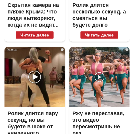
Скрытая камера на
Ролик длится
пляже Крыма: Что
несколько секунд, а
люди вытворяют,
смеяться вы
когда их не видят...
будете долго
Читать далее
Читать далее
i
i
Ролик длится пару
Ржу не переставая,
секунд, но вы
это видео
будете в шоке от
пересмотришь не
увиденного
раз