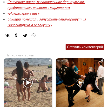
Сливочное масло, изготовленное барнаульским
предприятием, оказалось маргарином
«Никто, кроме нас»
Санкции помешали запустить авиамаршрут из
Новосибирска в Белокуриху
Оставить комментарий
Нет комментариев
i
i