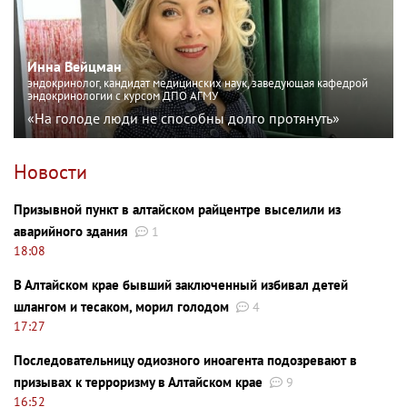
Инна Вейцман
эндокринолог, кандидат медицинских наук, заведующая кафедрой
эндокринологии с курсом ДПО АГМУ
«На голоде люди не способны долго протянуть»
Новости
Призывной пункт в алтайском райцентре выселили из
аварийного здания
1
18:08
В Алтайском крае бывший заключенный избивал детей
шлангом и тесаком, морил голодом
4
17:27
Последовательницу одиозного иноагента подозревают в
призывах к терроризму в Алтайском крае
9
16:52