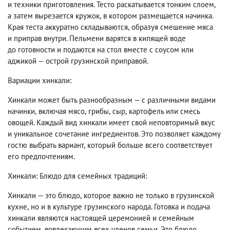
и техники приготовления. Тесто раскатывается тонким слоем
,
а затем вырезается кружок
,
в котором размещается начинка.
Края теста аккуратно складываются
,
образуя смешение мяса
и приправ внутри. Пельмени варятся в кипящей воде
до готовности и подаются на стол вместе с соусом или
аджикой — острой грузинской приправой.
Вариации хинкали:
Хинкали может быть разнообразным — с различными видами
начинки
,
включая мясо
,
грибы
,
сыр
,
картофель или смесь
овощей. Каждый вид хинкали имеет свой неповторимый вкус
и уникальное сочетание ингредиентов. Это позволяет каждому
гостю выбрать вариант
,
который больше всего соответствует
его предпочтениям.
Хинкали: Блюдо для семейных традиций:
Хинкали — это блюдо
,
которое важно не только в грузинской
кухне
,
но и в культуре грузинского народа. Готовка и подача
хинкали являются настоящей церемонией и семейным
событием
,
вовлекающим всех членов семьи. Это блюдо