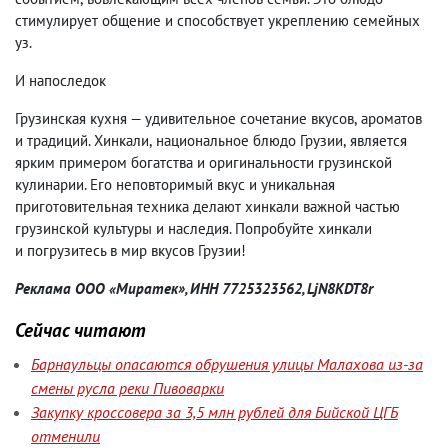
стимулирует общение и способствует укреплению семейных
уз.
И напоследок
Грузинская кухня — удивительное сочетание вкусов
,
ароматов
и традиций. Хинкали
,
национальное блюдо Грузии
,
является
ярким примером богатства и оригинальности грузинской
кулинарии. Его неповторимый вкус и уникальная
приготовительная техника делают хинкали важной частью
грузинской культуры и наследия. Попробуйте хинкали
и погрузитесь в мир вкусов Грузии!
Реклама
ООО «Миратек», ИНН 7725323562,
LjN8KDT8r
Сейчас читают
Барнаульцы опасаются обрушения улицы Малахова из-за
смены русла реки Пивоварки
Закупку кроссовера за 3,5 млн рублей для Бийской ЦГБ
отменили