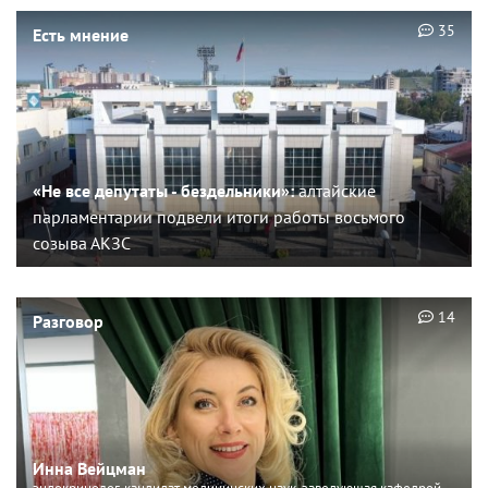
35
Есть мнение
«Не все депутаты - бездельники»:
алтайские
парламентарии подвели итоги работы восьмого
созыва АКЗС
14
Разговор
Инна Вейцман