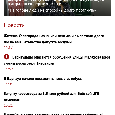
эндокринолог, кандидат медицинских наук, заведующая кафедрой
эндокринологии с курсом ДПО АГМУ
«На голоде люди не способны долго протянуть»
Новости
Жителю Славгорода назначили пенсию и выплатили долги
после вмешательства депутата Госдумы
15:17
Барнаульцы опасаются обрушения улицы Малахова из-за
смены русла реки Пивоварки
14:39
В Барнаул начали поставлять новые автобусы
14:04
Закупку кроссовера за 3,5 млн рублей для Бийской ЦГБ
отменили
13:21
В Алтайском крае озвучили первые результаты уборочной