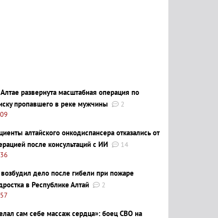
 Алтае развернута масштабная операция по
иску пропавшего в реке мужчины
2
:09
циенты алтайского онкодиспансера отказались от
ерацией после консультаций с ИИ
14
:36
 возбудил дело после гибели при пожаре
дростка в Республике Алтай
2
:57
елал сам себе массаж сердца»: боец СВО на