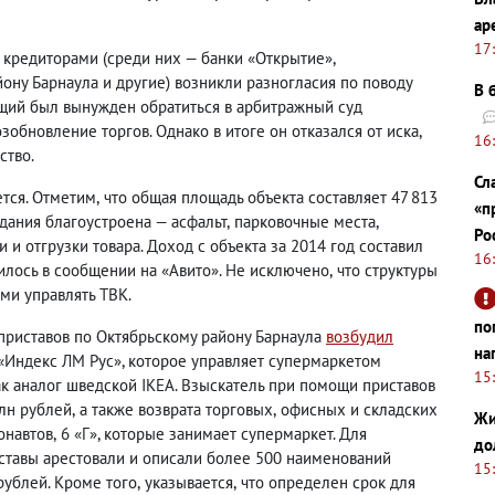
ар
17
 кредиторами
(
среди них — банки «Открытие»,
ону Барнаула и другие) возникли разногласия по поводу
В 
ющий был вынужден обратиться в арбитражный суд
обновление торгов. Однако в итоге он отказался от иска
,
16
ство.
Сл
ется. Отметим
,
что общая площадь объекта составляет 47 813
«п
здания благоустроена — асфальт
,
парковочные места
,
Ро
и и отгрузки товара. Доход с объекта за 2014 год составил
16
илось в сообщении на «Авито». Не исключено
,
что структуры
ми управлять ТВК.
по
 приставов по Октябрьскому району Барнаула
возбудил
на
Индекс ЛМ Рус», которое управляет супермаркетом
15
ак аналог шведской IKEA. Взыскатель при помощи приставов
млн рублей
,
а также возврата торговых
,
офисных и складских
Жи
онавтов
,
6 «Г», которые занимает супермаркет. Для
до
ставы арестовали и описали более 500 наименований
15
ублей. Кроме того
,
указывается
,
что определен срок для