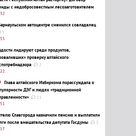
енды с недобросовестным лесозаготовителем
:32
барнаульском автоцентре сменился совладелец
1
:55
адости лидируют среди продуктов,
роваливших» проверку алтайского
спотребнадзора
2
:22
Глава алтайского Избиркома порассуждала о
пулярности ДЭГ и людях «традиционной
правленности»
11
:51
телю Славгорода назначили пенсию и выплатили
лги после вмешательства депутата Госдумы
5
:17