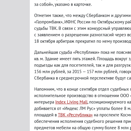
за собой», указано в карточке.
Отметим также
,
что между Сбербанком и другими
«Газпромбанк», ИФНС России по Октябрьскому рай
судьбы ТВК. В связи с этим конкурсный управля
с заявлением о разрешении разногласий через воз
18 октября арбитраж прекратил по нему производ
Дальнейшая судьба «Республики» пока не поясня
кв. м. Здание имеет пять этажей. Площадь вокруг 
подъезды как для посетителей
,
так и для разгрузк
156 млн рублей
,
за 2015 — 157 млн рублей
,
говор
Сбербанка в среднесрочной перспективе будут са
Напомним
,
что в конце сентября отдел судебных
исполнительное производство в отношении ООО «
интерьера
Index Living Mall
, позиционируемого к
добивается от «Индекс ЛМ Рус» уплаты более 8 
площадей в
Т
ВК «Республика»
на проспекте Косм
обеспечения исполнения судебного решения при
предметов мебели на общую сумму более 8 млн р