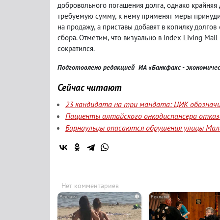
добровольного погашения долга
,
однако крайняя 
требуемую сумму
,
к нему применят меры принуди
на продажу
,
а приставы добавят в копилку долгов
сбора. Отметим
,
что визуально в Index Living Mal
сократился.
Подготовлено редакцией ИА «Банкфакс - экономиче
Сейчас читают
23 кандидата на три мандата: ЦИК обозначи
Пациенты алтайского онкодиспансера отказа
Барнаульцы опасаются обрушения улицы Мала
Нет комментариев
i