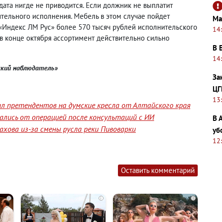
дата нигде не приводится. Если должник не выплатит
тельного исполнения. Мебель в этом случае пойдет
Ма
 «Индекс ЛМ Рус» более 570 тысяч рублей исполнительского
14
l в конце октября ассортимент действительно сильно
В 
14
ский наблюдатель»
За
ЦГ
13
л претендентов на думские кресла от Алтайского края
лись от операцией после консультаций с ИИ
В 
хова из-за смены русла реки Пивоварки
уб
12
Оставить комментарий
i
i
i