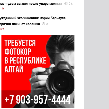
тае чудом выжил после удара молнии
26
:19
ужденный экс-чиновник мэрии Барнаула
срочно покинет колонию
8
:49