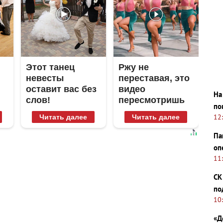
Этот танец
Ржу не
невесты
переставая, это
оставит вас без
видео
На
слов!
пересмотришь
по
Пересмотрела
не раз
12
Читать далее
Читать далее
10 раз
Па
оп
11
СК
по
10
«Д