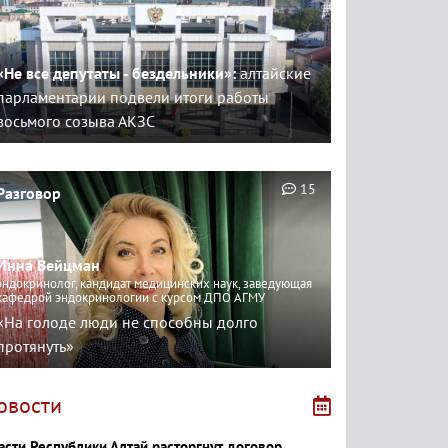
«Не все депутаты - бездельники»:
алтайские
парламентарии подвели итоги работы
восьмого созыва АКЗС
15
Разговор
Инна Вейцман
эндокринолог, кандидат медицинских наук, заведующая
кафедрой эндокринологии с курсом ДПО АГМУ
«На голоде люди не способны долго
протянуть»
овости
асти Республики Алтай расторгнут договор