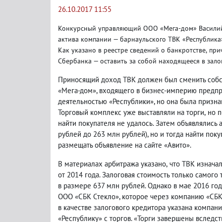
26.10.2017 11:55
Конкурсный управляющий ООО «Мега-дом» Василий 
актива компании — барнаульского ТВК «Республика»
Как указано в реестре сведений о банкротстве
,
при
Сбербанка — оставить за собой находящееся в зало
Приносящий доход ТВК должен был сменить собс
«Мега-дом», входящего в бизнес-империю предпр
деятельностью «Республики», но она была призна
Торговый комплекс уже выставляли на торги
,
но 
найти покупателя не удалось. Затем объявлялис
рублей до 263 млн рублей), но и тогда найти пок
размещать объявление на сайте «Авито».
В материалах арбитража указано
,
что ТВК изначал
от 2014 года. Залоговая стоимость только самого
в размере 637 млн рублей. Однако в мае 2016 го
ООО «СБК Стекло», которое через компанию «СБК
в качестве залогового кредитора указана компани
«Республику» с торгов. «Торги завершены вследс