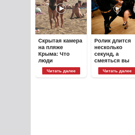
Скрытая камера
Ролик длится
на пляже
несколько
Крыма: Что
секунд, а
люди
смеяться вы
вытворяют,
будете долго
Читать далее
Читать далее
когда их не
видят...