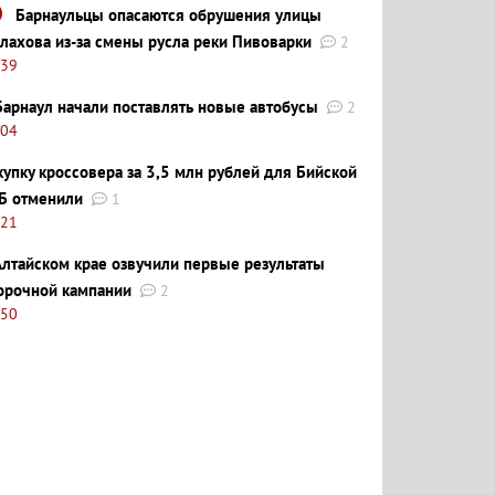
Барнаульцы опасаются обрушения улицы
лахова из-за смены русла реки Пивоварки
2
:39
Барнаул начали поставлять новые автобусы
2
:04
купку кроссовера за 3,5 млн рублей для Бийской
Б отменили
1
:21
Алтайском крае озвучили первые результаты
орочной кампании
2
:50