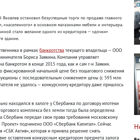
Яковлев остановил безуспешные торги по продаже главного
, «населенного» в основном магазинами мебели и интерьера.
чиной стало желание одного из кредиторов — «дочки»
ге здание.
твенника в рамках
банкротства
текущего владельца — ООО
инимателя Бориса Заякина. Компания управляет
на банкротом в конце 2015 года
,
как и сам г-н Заякин.
по фиксированной начальной цене без пошагового снижения
ь аукционы с последовательным снижением цены
(
с 593 млн
упателя не удалось — конкурсному кредитору даже пришлось
ьно находился в залоге у Сбербанка по договору ипотеки
 торгового комплекса без земли тогда была определена
да Сбербанк передал свои права требования московскому
 Проект» подчинено ООО «Сбербанк Капитал». Сейчас
Н
я «СБК Актив», которая и приняла решение снять
твие оставления конкурсным кредитором предмета залога
Вл