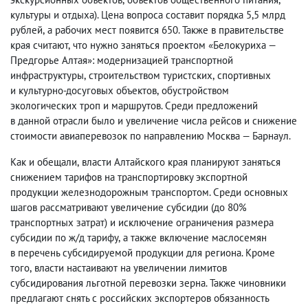
культуры и отдыха). Цена вопроса составит порядка 5,5 млрд
рублей
,
а рабочих мест появится 650. Также в правительстве
края считают
,
что нужно заняться проектом «Белокуриха —
Предгорье Алтая»: модернизацией транспортной
инфраструктуры
,
строительством туристских
,
спортивных
и культурно-досуговых объектов
,
обустройством
экологических троп и маршрутов. Среди предложений
в данной отрасли было и увеличение числа рейсов и снижение
стоимости авиаперевозок по направлению Москва — Барнаул.
Как и обещали
,
власти Алтайского края планируют заняться
снижением тарифов на транспортировку экспортной
продукции железнодорожным транспортом. Среди основных
шагов рассматривают увеличение субсидии
(
до 80%
транспортных затрат) и исключение ограничения размера
субсидии по ж/д тарифу
,
а также включение маслосемян
в перечень субсидируемой продукции для региона. Кроме
того
,
власти настаивают на увеличении лимитов
субсидирования льготной перевозки зерна. Также чиновники
предлагают снять с российских экспортеров обязанность