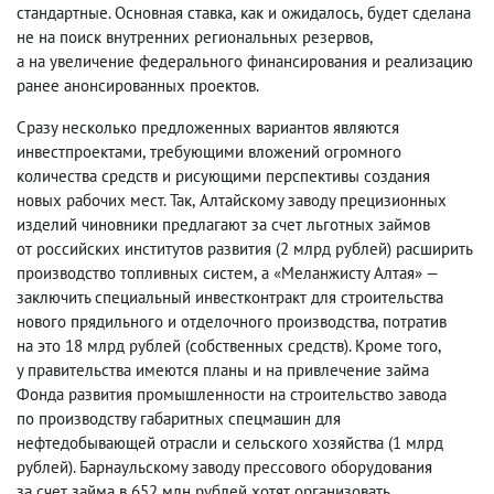
стандартные. Основная ставка
,
как и ожидалось
,
будет сделана
не на поиск внутренних региональных резервов
,
а на увеличение федерального финансирования и реализацию
ранее анонсированных проектов.
Сразу несколько предложенных вариантов являются
инвестпроектами
,
требующими вложений огромного
количества средств и рисующими перспективы создания
новых рабочих мест. Так
,
Алтайскому заводу прецизионных
изделий чиновники предлагают за счет льготных займов
от российских институтов развития
(
2 млрд рублей) расширить
производство топливных систем
,
а «Меланжисту Алтая» —
заключить специальный инвестконтракт для строительства
нового прядильного и отделочного производства
,
потратив
на это 18 млрд рублей
(
собственных средств). Кроме того
,
у правительства имеются планы и на привлечение займа
Фонда развития промышленности на строительство завода
по производству габаритных спецмашин для
нефтедобывающей отрасли и сельского хозяйства
(
1 млрд
рублей). Барнаульскому заводу прессового оборудования
за счет займа в 652 млн рублей хотят организовать