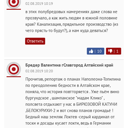
02.08.2019 10:19
в этих полубредовых намерениях даже слова не
прозвучало, а как жить людям в южной половине
края? Канализация, прядильное производство (из
чего прясть-то будут?), а нам куда деваться?
Ответить
|
10
|
1
Бредер Валентина гСлавгород Алтайский край
02.08.2019 10:20
Прочитав, репортаж о планах Наполеона-Топилина
по преодолению бедности в Алтайском крае,
поняла, что история повтторяется . Уже пьём вино
бургундское , шампанское "мадам Клико" ,
полсвета отдыхают у нас в БИРЮЗОВОЙ КАТУНИ
,БЕЛОКУРИХИ-2 и вот снова планов громадьё !
Бедный наш земляк Локтев -серый кардинал от
тоски и досады кусает локти, ведь в Германии