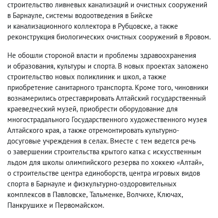
строительство ливневых канализаций и очистных сооружений
в Барнауле
,
системы водоотведения в Бийске
и канализационного коллектора в Рубцовске
,
а также
реконструкция биологических очистных сооружений в Яровом.
Не обошли стороной власти и проблемы здравоохранения
и образования
,
культуры и спорта. В новых проектах заложено
строительство новых поликлиник и школ
,
а также
приобретение санитарного транспорта. Кроме того
,
чиновники
вознамерились отреставрировать Алтайский государственный
краеведческий музей
,
приобрести оборудование для
многострадального Государственного художественного музея
Алтайского края
,
а также отремонтировать культурно-
досуговые учреждения в селах. Вместе с тем ведется речь
о завершении строительства крытого катка с искусственным
льдом для школы олимпийского резерва по хоккею «Алтай»,
о строительстве центра единоборств
,
центра игровых видов
спорта в Барнауле и физкультурно-оздоровительных
комплексов в Павловске
,
Тальменке
,
Волчихе
,
Ключах
,
Панкрушихе и Первомайском.