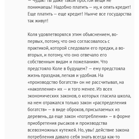
— Чудак! ты даже такой простой вещи не
понимаешь! Надобно платить — ну, и опять кредит!
Еще платить — еще кредит! Нынче все государства
так живут!
Коля удовлетворялся этим объяснением, во-
первых, потому, что оно согласовалось с
практикой, которой следовали его предки, а во-
вторых, и потому, что оно отвечало его
собственным видам и пожеланиям. Что
предстояло Коле в будущем? — ему предстояла
жизнь праздная, легкая и удобная. На
«производство богатств» он не рассчитывал, на
«накопление» их — и того менее. Из всех
экономических законов, о которых гласила школа,
на нем отражался только закон «распределения
богатств» — в виде оброков, присылаемых из
деревень, да еще закон «потребления» — в форме
приобретения рысаков и производства
всевозможных кутежей. Но, увы! действие закона
потребления давало себя знать всегда как-то