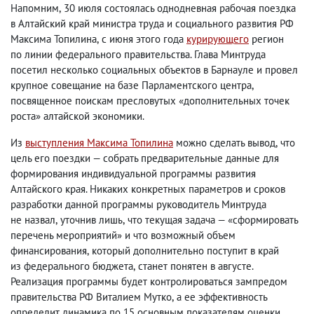
Напомним
,
30 июля состоялась однодневная рабочая поездка
в Алтайский край министра труда и социального развития РФ
Максима Топилина
,
с июня этого года
курирующего
регион
по линии федерального правительства. Глава Минтруда
посетил несколько социальных объектов в Барнауле и провел
крупное совещание на базе Парламентского центра
,
посвященное поискам пресловутых «дополнительных точек
роста» алтайской экономики.
Из
выступления Максима Топилина
можно сделать вывод
,
что
цель его поездки — собрать предварительные данные для
формирования индивидуальной программы развития
Алтайского края. Никаких конкретных параметров и сроков
разработки данной программы руководитель Минтруда
не назвал
,
уточнив лишь
,
что текущая задача — «сформировать
перечень мероприятий» и что возможный объем
финансирования
,
который дополнительно поступит в край
из федерального бюджета
,
станет понятен в августе.
Реализация программы будет контролироваться зампредом
правительства РФ Виталием Мутко
,
а ее эффективность
определит динамика по 15 основным показателям оценки