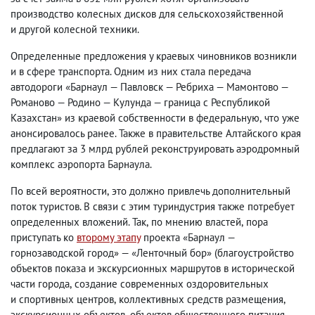
производство колесных дисков для сельскохозяйственной
и другой колесной техники.
Определенные предложения у краевых чиновников возникли
и в сфере транспорта. Одним из них стала передача
автодороги «Барнаул — Павловск — Ребриха — Мамонтово —
Романово — Родино — Кулунда — граница с Республикой
Казахстан» из краевой собственности в федеральную
,
что уже
анонсировалось ранее. Также в правительстве Алтайского края
предлагают за 3 млрд рублей реконструировать аэродромный
комплекс аэропорта Барнаула.
По всей вероятности
,
это должно привлечь дополнительный
поток туристов. В связи с этим туриндустрия также потребует
определенных вложений. Так
,
по мнению властей
,
пора
приступать ко
второму этапу
проекта «Барнаул —
горнозаводской город» — «Ленточный бор»
(
благоустройство
объектов показа и экскурсионных маршрутов в исторической
части города
,
создание современных оздоровительных
и спортивных центров
,
коллективных средств размещения
,
экскурсионных объектов
,
объектов общественного питания
,