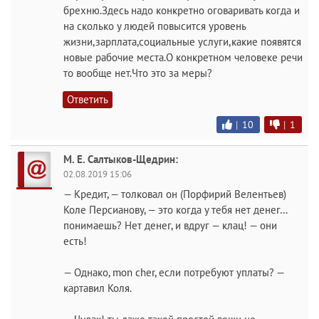
брехню.Здесь надо конкретно оговаривать когда и
на сколько у людей повысится уровень
жизни,зарплата,социальные услуги,какие появятся
новые рабочие места.О конкретном человеке речи
то вообще нет.Что это за меры?
Ответить
|
10
|
1
М. Е. Салтыков-Щедрин:
02.08.2019 15:06
— Кредит, — толковал он (Порфирий Велентьев)
Коле Персианову, — это когда у тебя нет денег…
понимаешь? Нет денег, и вдруг — клац! — они
есть!
— Однако, mon cher, если потребуют уплаты? —
картавил Коля.