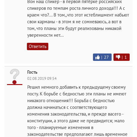
Вон наш спикер - в первой пятёрке российских
спикеров по темпам роста личного дохода!!! А с
краем что?... В том,,что этот истеблишмент набьют
свои карманы - в этом я не сомневаюсь, а вот в
том, что планы эти будут реализованы никакой
уверенности нет...
Ответить
|
27
|
1
Гость
02.08.2019 09:54
Решил немного добавить к предыдущему своему
посту. К борьбе с бедностью эти планы не имеют
никакого отношения!!! Борьба с бедностью
должна начинаться с соответствующего
изменения законодательства, и прежде васего -
конституции, а этого даже не предвидится; мало
того - планируемые изменения в
законодательстве предполагают лишь временное