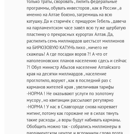
только траты, своровать , пилить федеральные
программы, обувать инвесторов , как в России , а
именно на Алтае боязно, загремишь на всю
катушку. Да и старичёк с прищуром Гебель , давеча
на парламентском часе завёл всю ту же щербатую
пластинку о прекрасных курортах Алтая. Да,
распилить семь миллиардов шестьсот миллионов
на БИРЮЗОВУЮ КАТУНЬ лихо , ничего не
скажешь! А где посадки воров ?! А что от
наполеоновских планов населению сдесь и сейчас
?! Обул министр Абызов население Алтайского
края на десятки миллиардов , население
проглотило, воруют , как в последний раз с
карманов жителей края , увеличивая тарифы
-НОРМА ! Не оказывают услуги по золотому
мусору , но квитанции рассылают регулярно
-НОРМА ! У нас в Славгороде снова назревает
митинг, потому как горожане не в силах тянуть
такие расходы , а воры будут набивать карманы.
Обобщить можно так - собрались миллионеры в
парламентском центре и вспомнили слова поэта ,