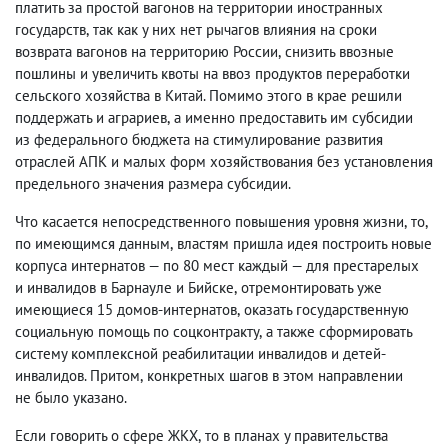
платить за простой вагонов на территории иностранных
государств
,
так как у них нет рычагов влияния на сроки
возврата вагонов на территорию России
,
снизить ввозные
пошлины и увеличить квоты на ввоз продуктов переработки
сельского хозяйства в Китай. Помимо этого в крае решили
поддержать и аграриев
,
а именно предоставить им субсидии
из федерального бюджета на стимулирование развития
отраслей АПК и малых форм хозяйствования без установления
предельного значения размера субсидии.
Что касается непосредственного повышения уровня жизни
,
то
,
по имеющимся данным
,
властям пришла идея построить новые
корпуса интернатов — по 80 мест каждый — для престарелых
и инвалидов в Барнауле и Бийске
,
отремонтировать уже
имеющиеся 15 домов-интернатов
,
оказать государственную
социальную помощь по соцконтракту
,
а также сформировать
систему комплексной реабилитации инвалидов и детей-
инвалидов. Притом
,
конкретных шагов в этом направлении
не было указано.
Если говорить о сфере ЖКХ
,
то в планах у правительства