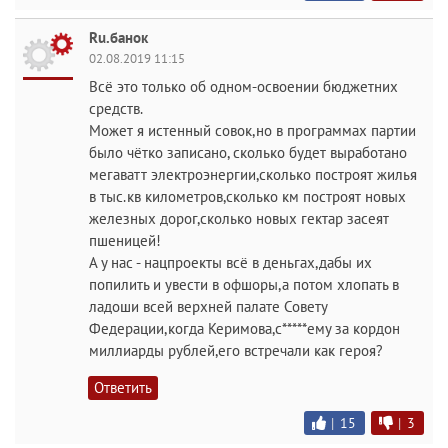
Ru.банок
02.08.2019 11:15
Всё это только об одном-освоении бюджетних
средств.
Может я истенный совок,но в программах партии
было чётко записано, сколько будет выработано
мегаватт электроэнергии,сколько построят жилья
в тыс.кв километров,сколько км построят новых
железных дорог,сколько новых гектар засеят
пшеницей!
А у нас - нацпроекты всё в деньгах,дабы их
попилить и увести в офшоры,а потом хлопать в
ладоши всей верхней палате Совету
Федерации,когда Керимова,с*****ему за кордон
миллиарды рублей,его встречали как героя?
Ответить
|
15
|
3