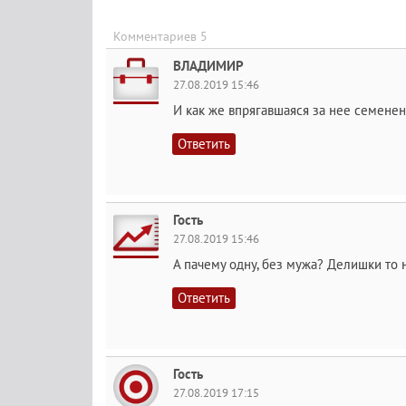
Комментариев 5
ВЛАДИМИР
27.08.2019 15:46
И как же впрягавшаяся за нее семенен
Ответить
Гость
27.08.2019 15:46
А пачему одну, без мужа? Делишки то 
Ответить
Гость
27.08.2019 17:15