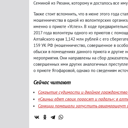
Семиной из Рязани
,
которому и досталось все им
Также стоит вспомнить
,
что в июне этого года ста
мошенничества в одной из волонтерских организа
именно о приюте «Успех». В ходе предварительн
2017 года волонтеры одного из приютов с помощ
Алтайского края 1,142 млн рублей с его сберегате
159 УК РФ
(
мошенничество
,
совершенное в особо
обыски в помещениях данного приюта и другие 
мероприятия. Они направлены на сбор доказатель
совершенных ими других аналогичных преступле
о приюте Ягофаровой
,
однако по сведениям источ
Сейчас читают
Сокрытие судимости и двойное гражданство 
«Свиньи едят своих поросят и падаль»: в а
Санкции помешали запустить авиамаршрут и