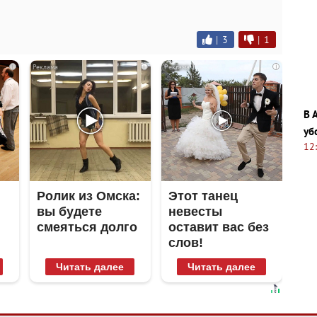
|
3
|
1
i
i
i
В 
уб
12
Ролик из Омска:
Этот танец
вы будете
невесты
смеяться долго
оставит вас без
слов!
Пересмотрела
Читать далее
Читать далее
10 раз