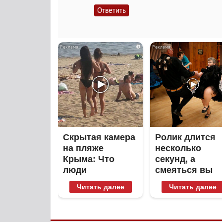
Ответить
i
Скрытая камера
Ролик длится
на пляже
несколько
Крыма: Что
секунд, а
люди
смеяться вы
вытворяют,
будете долго
Читать далее
Читать далее
когда их не
видят...