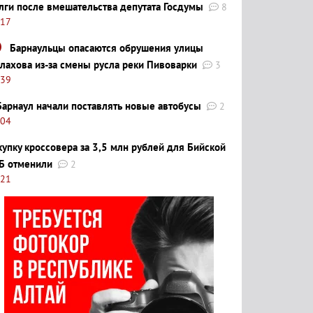
лги после вмешательства депутата Госдумы
8
:17
Барнаульцы опасаются обрушения улицы
лахова из-за смены русла реки Пивоварки
3
:39
Барнаул начали поставлять новые автобусы
2
:04
купку кроссовера за 3,5 млн рублей для Бийской
Б отменили
2
:21