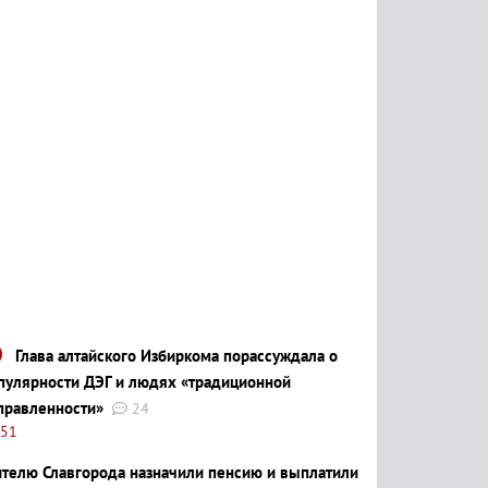
Глава алтайского Избиркома порассуждала о
пулярности ДЭГ и людях «традиционной
правленности»
24
:51
телю Славгорода назначили пенсию и выплатили