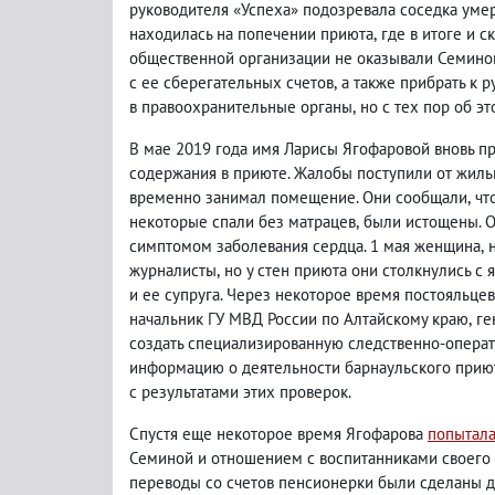
руководителя «Успеха» подозревала соседка уме
находилась на попечении приюта
,
где в итоге и 
общественной организации не оказывали Семиной
с ее сберегательных счетов
,
а также прибрать к р
в правоохранительные органы
,
но с тех пор об э
В мае 2019 года имя Ларисы Ягофаровой вновь п
содержания в приюте. Жалобы поступили от жил
временно занимал помещение. Они сообщали
,
чт
некоторые спали без матрацев
,
были истощены. О
симптомом заболевания сердца. 1 мая женщина
,
журналисты
,
но у стен приюта они столкнулись 
и ее супруга. Через некоторое время постояльце
начальник ГУ МВД России по Алтайскому краю
,
ге
создать специализированную следственно-операт
информацию о деятельности барнаульского прию
с результатами этих проверок.
Спустя еще некоторое время Ягофарова
попытала
Семиной и отношением с воспитанниками своего 
переводы со счетов пенсионерки были сделаны 