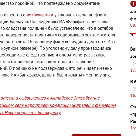
ущество покойной
,
что подтверждено документами.
ал
ло известно о
возбуждении
уголовного дела по факту
фе
ций Барнаула. По сведениям ИА «Банкфакс», речь шла
08
ого следствия полицией было установлено
,
что в октябре
ью доверенности похитили у содержавшегося там жителя
льного счета. По данному факту возбудили дело по ч. 4 ст.
 крупном размере). По уголовному делу производились
Вл
необходимые следственные и оперативно-разыскные
ар
ств в отношении этих волонтеров и выявление
ний. В полицию не подтверждали
,
что речь идет именно
17
ника ИА «Банкфакс», деньги были изъяты именно у них.
В 
16
отсеяли выдвиженцев в Алтайское Заксобрание
лтайском селе нарастает конфликт жителей с фермером
Сл
з Новосибирска в Белокуриху
«п
Ро
16