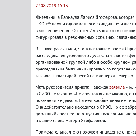
27.08.2019 15:13
Жительница Барнаула Лариса Ягофарова
,
которая
НКО «Успех» и одноименного скандально извест
в мошенничестве. Об этом ИА «Банкфакс» сообщи
фигурировала в резонансных событиях
,
связанны
В главке рассказали
,
что в настоящее время Лари
расследования уголовного дела. Она является фигу
организованной группой либо в особо крупном р
преследование было инициировано по подозрению
завладела квартирой некой пенсионерки. Теперь он
Мать руководителя приюта Надежда
заявила
«Тол
в СИЗО незаконно. «Ее арестовали незаконно
,
она
показаний не давала. На ней вообще вины нет ника
Она действительно находится в СИЗО
,
но ее забр
домашний арест ее не отпустили как социально 
издание слова матери Ягофаровой.
Примечательно
,
что о похожем инциденте с при