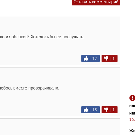
Оставить комментарий
ко из облаков? Хотелось бы ее послушать.
|
12
|
1
небось вместе проворачивали.
по
|
18
|
1
на
15
Жи