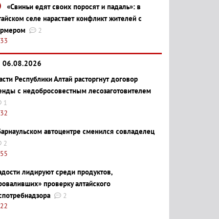
«Свиньи едят своих поросят и падаль»: в
тайском селе нарастает конфликт жителей с
рмером
2
:33
06.08.2026
асти Республики Алтай расторгнут договор
енды с недобросовестным лесозаготовителем
1
:32
барнаульском автоцентре сменился совладелец
2
:55
адости лидируют среди продуктов,
роваливших» проверку алтайского
спотребнадзора
2
:22