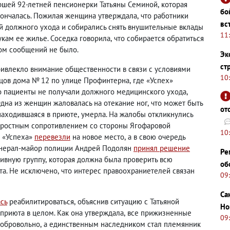
ршей 92-летней пенсионерки Татьяны Семиной
,
которая
бо
скончалась. Пожилая женщина утверждала
,
что работники
вс
 должного ухода и собирались снять внушительные вклады
11
укам ее жилье. Соседка говорила
,
что собирается обратиться
том сообщений не было.
Эк
ст
ривлекло внимание общественности в связи с условиями
10
ьцов дома № 12 по улице Профинтерна
,
где «Успех»
о пациенты не получали должного медицинского ухода
,
дна из женщин жаловалась на отекание ног
,
что может быть
от
находившаяся в приюте
,
умерла. На жалобы откликнулись
с яростным сопротивлением со стороны Ягофаровой
10
в «Успеха»
перевезли
на новое место
,
а в свою очередь
нерал-майор полиции Андрей Подолян
принял решение
Ре
ивную группу
,
которая должна была проверить всю
об
та. Не исключено
,
что интерес правоохраниетелей связан
09
Са
сь
реабилитироваться
,
объяснив ситуацию с Татьяной
Но
приюта в целом. Как она утверждала
,
все прижизненные
09
добровольно
,
а единственным наследником стал племянник