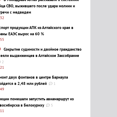
йца СВО, выжившего после удара молнии и
тречи с медведем
:32
спорт продукции АПК из Алтайского края в
раны ЕАЭС вырос на 60 %
:55
Сокрытие судимости и двойное гражданство
сеяли выдвиженцев в Алтайское Заксобрание
2
:21
монт двух фонтанов в центре Барнаула
ойдется в 2,48 млн рублей
1
:49
нкции помешали запустить авиамаршрут из
восибирска в Белокуриху
5
:11