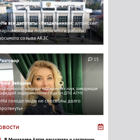
«Не все депутаты - бездельники»:
алтайские
парламентарии подвели итоги работы
восьмого созыва АКЗС
15
Разговор
Инна Вейцман
эндокринолог, кандидат медицинских наук, заведующая
кафедрой эндокринологии с курсом ДПО АГМУ
«На голоде люди не способны долго
протянуть»
овости
В Минздраве Алтая рассказали о состоянии