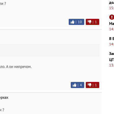
до
ли ?
15
|
10
|
1
Ма
14
В 
14
За
ЦГ
13
ло. А он нипричом.
|
4
|
1
ерках
м ?