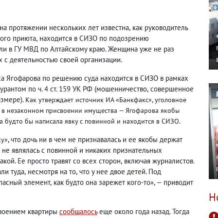
 на протяжении нескольких лет известна
,
как руководитель
ного приюта
,
находится в СИЗО по подозрению
ли в ГУ МВД по Алтайскому краю. Женщина уже не раз
х с деятельностью своей организации.
са Ягофарова по решению суда находится в СИЗО в рамках
рантом по ч. 4 ст. 159 УК РФ
(
мошенничество
,
совершенное
азмере).
Как утверждает источник
ИА
«Банкфакс»
, уголовное
 в незаконном присвоении имущества — Ягофарова якобы
а будто бы написала явку с повинной и находится в СИЗО.
, что дочь ни в чем не признавалась и ее якобы держат
ку»
 не являлась с повинной и никаких признательных
кой. Ее просто травят со всех сторон
,
включая журналистов.
али туда
,
несмотря на то
,
что у нее двое детей. Под
опасный элемент
,
как будто она зарежет кого-то», — приводит
Н
своением квартиры
сообщалось
еще около года назад. Тогда