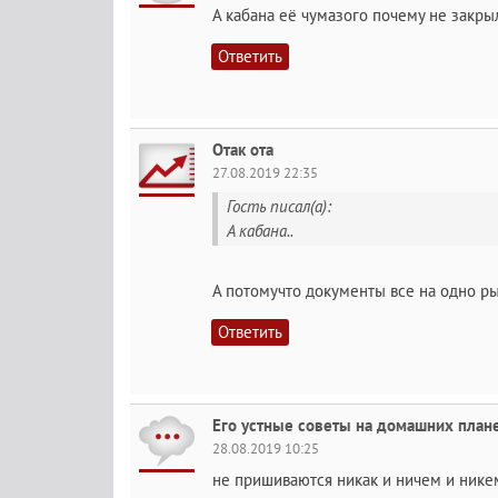
А кабана её чумазого почему не закры
Ответить
Отак ота
27.08.2019 22:35
Гость писал(а):
А кабана..
А потомучто документы все на одно ры
Ответить
Его устные советы на домашних план
28.08.2019 10:25
не пришиваются никак и ничем и нике