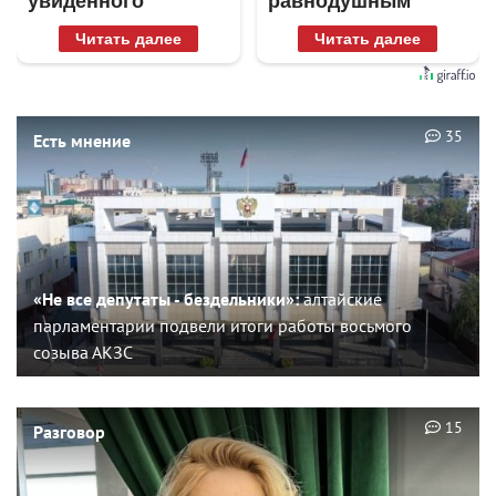
увиденного
равнодушным
Читать далее
Читать далее
35
Есть мнение
«Не все депутаты - бездельники»:
алтайские
парламентарии подвели итоги работы восьмого
созыва АКЗС
15
Разговор