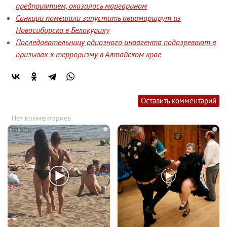
предприятием, оказалось маргарином
Санкции помешали запустить авиамаршрут из
Новосибирска в Белокуриху
Последовательницу одиозного иноагента подозревают в
призывах к терроризму в Алтайском крае
Оставить комментарий
Нет комментариев
i
i