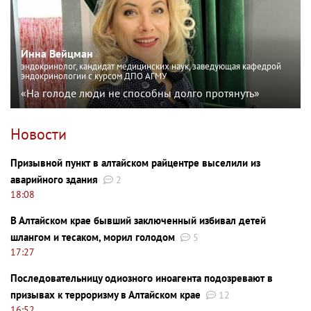
Инна Вейцман
эндокринолог, кандидат медицинских наук, заведующая кафедрой
эндокринологии с курсом ДПО АГМУ
«На голоде люди не способны долго протянуть»
Новости
Призывной пункт в алтайском райцентре выселили из
аварийного здания
2
18:08
В Алтайском крае бывший заключенный избивал детей
шлангом и тесаком, морил голодом
5
17:27
Последовательницу одиозного иноагента подозревают в
призывах к терроризму в Алтайском крае
12
16:52