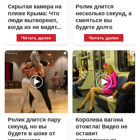
Скрытая камера на
Ролик длится
пляже Крыма: Что
несколько секунд, а
люди вытворяют,
смеяться вы
когда их не видят...
будете долго
Читать далее
Читать далее
i
i
Ролик длится пару
Королева вагона
секунд, но вы
отожгла! Видео не
будете в шоке от
оставит