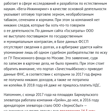
работает в сфере исследований и разработок по естественным
наукам. «Вега-Инжиниринг» в качестве основной деятельности
указывает оптовую торговлю зерном
,
необработанным
табаком
,
семенами и кормами. При этом за компанией нет
никаких следов
,
которые бы хоть что-то говорили
о ее деятельности. По данным сайта «Госзатраты» ООО
не выступало поставщиком по государственным
и муниципальным контрактам
,
в базе данных ФССП
отсутствуют сведения о долгах
,
а в арбитраже удается найти
упоминание лишь об одном судебном разбирательстве по иску
от ГУ Пенсионного фонда по Москве. Это заявление
,
судя
по записям в карточке дела
,
не было принято. При этом стоит
обратить внимание
,
что портал «Зачестныйбизнес» приводит
данные ФНС
,
в соответствии с которыми за 2017 год фирма
не получила никаких доходов
,
а также не потратила
ни копейки. В 2018 году ей даже не пришлось платить НДС.
Напомним
,
с конца 2017 года на площадях Барнаульского
элеватора работала компания «Грейн», до нее
,
в 2016 году
арендатором элеватора стало ООО «ЗерноСбыт» —
на аукционе на право аренды оно
предложило 16,5 млн