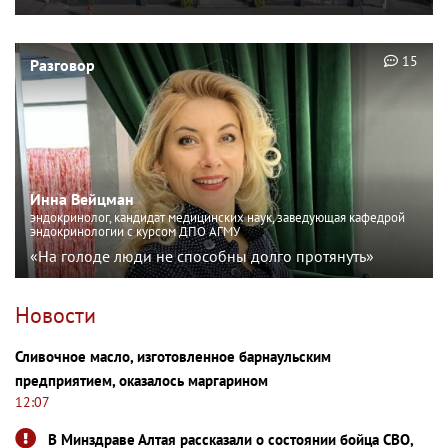
15
Разговор
Инна Вейцман
эндокринолог, кандидат медицинских наук, заведующая кафедрой
эндокринологии с курсом ДПО АГМУ
«На голоде люди не способны долго протянуть»
Новости
Сливочное масло, изготовленное барнаульским
предприятием, оказалось маргарином
12:07
В Минздраве Алтая рассказали о состоянии бойца СВО,