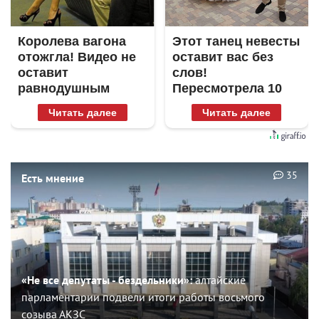
Королева вагона
Этот танец невесты
отожгла! Видео не
оставит вас без
оставит
слов!
равнодушным
Пересмотрела 10
раз
Читать далее
Читать далее
35
Есть мнение
«Не все депутаты - бездельники»:
алтайские
парламентарии подвели итоги работы восьмого
созыва АКЗС