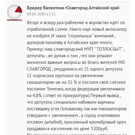
Бредер Валентина гСлавгород Алтайский край
08.04.2020 12:21
Везде и всюду разграбление и воровство идёт по
отработанной схеме .Никто ещё новый велосипед
не изобрёл. И таких "стерильных" компаний ,
шулеров нахаляву в Алтайском крае много.
Пример: наш славгородский МУП " ТЕПЛОСБЫТ" ,
депутаты , не думая о том , что они решают
жизненно важные вопросы во благо жителей МО
СЛАВГОРОД , умудрились из 21 одного депутата
11 подписали протокол на увеличение
гикокаллории аж на 32 % и послали своё слёзное
послание Томенко, когда федерация увеличивала
на 4,8% ( ответ из прокуратуры).Первый вывод ,
что депутаты специально набивали карманы
поставщику угля Голованову, так как гикокаллорию
утвердили с увеличением , а город отапливали
отсевом (штыбой), просеянный каллибровый орех
продавался населению по цене 3200руб.