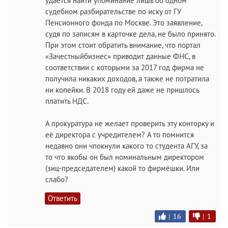
удается найти упоминание лишь об одном
судебном разбирательстве по иску от ГУ
Пенсионного фонда по Москве. Это заявление,
судя по записям в карточке дела, не было принято.
При этом стоит обратить внимание, что портал
«Зачестныйбизнес» приводит данные ФНС, в
соответствии с которыми за 2017 год фирма не
получила никаких доходов, а также не потратила
ни копейки. В 2018 году ей даже не пришлось
платить НДС.
А прокуратура не желает проверить эту конторку и
её директора с учредителем? А то помнится
недавно они чпокнули какого то студента АГУ, за
то что якобы он был номинальным директором
(зиц-председателем) какой то фирмёшки. Или
слабо?
Ответить
|
16
|
1