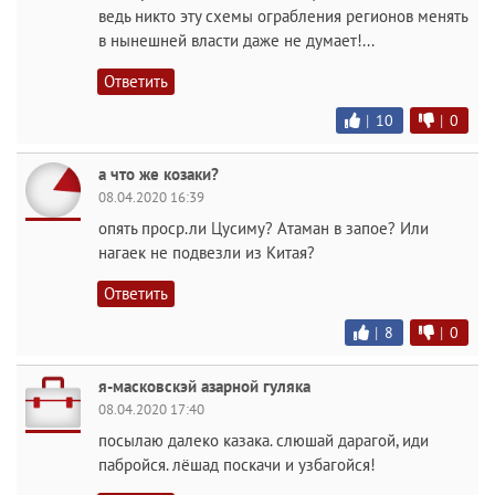
ведь никто эту схемы ограбления регионов менять
в нынешней власти даже не думает!...
Ответить
|
10
|
0
а что же козаки?
08.04.2020 16:39
опять проср.ли Цусиму? Атаман в запое? Или
нагаек не подвезли из Китая?
Ответить
|
8
|
0
я-масковскэй азарной гуляка
08.04.2020 17:40
посылаю далеко казака. слюшай дарагой, иди
пабройся. лёшад поскачи и узбагойся!