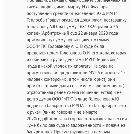
Поставщик дважды с наших денег , оплаченных за
гикокаллорию, имел маржу. И сейчас при
поступлении средств от населения 92% МУП "
Теплосбыт" вдруг оказался должником поставщику
Голованову А.Ю. на сумму 46813826 рублей 26
копеек. Арбитражный суд 22 января 2020 года
присудил эту сумму поставщику эту сумму
ООО"МТК" Голованову А.Ю. В суде была
представителем Голованова О.И. его жена, которая
и собирает и рулит деньгами МУП" Теплосбыт"
-куда в какой уголок их спрятать. На суде не
присутствовали представители МУПА (числится 15
человек конторских , в том числе юрист) они
просто в отзыве дали согласие о задолженности(
отработанная ранее схема мошенничества) и не
долго думая ООО "МТК" в лице Голованова А.Ю
подаёт на банкротство МУПА , что бы прибрать его
к рукам.(лично говорил мне в марте
2020года)Когад глава города отчтывался на сессии
, уже было два суда (о задолженности и подаче на
банкротство) .Присутствующие на нём зам