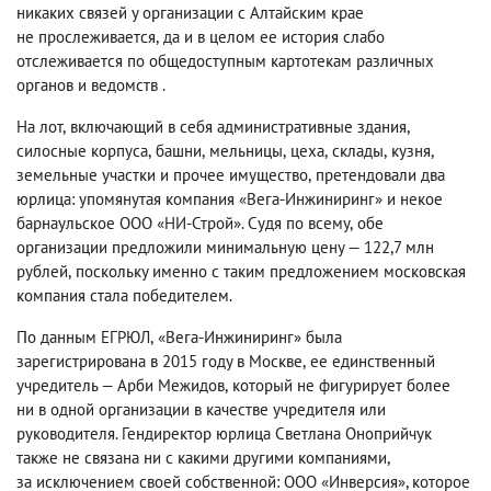
никаких связей у организации с Алтайским крае
не прослеживается
,
да и в целом ее история слабо
отслеживается по общедоступным картотекам различных
органов и ведомств .
На лот
,
включающий в себя административные здания
,
силосные корпуса
,
башни
,
мельницы
,
цеха
,
склады
,
кузня
,
земельные участки и прочее имущество
,
претендовали два
юрлица: упомянутая компания «Вега-Инжиниринг» и некое
барнаульское ООО «НИ-Строй». Судя по всему
,
обе
организации предложили минимальную цену — 122,7 млн
рублей
,
поскольку именно с таким предложением московская
компания стала победителем.
По данным ЕГРЮЛ
,
«Вега-Инжиниринг» была
зарегистрирована в 2015 году в Москве
,
ее единственный
учредитель — Арби Межидов
,
который не фигурирует более
ни в одной организации в качестве учредителя или
руководителя. Гендиректор юрлица Светлана Оноприйчук
также не связана ни с какими другими компаниями
,
за исключением своей собственной: ООО «Инверсия», которое