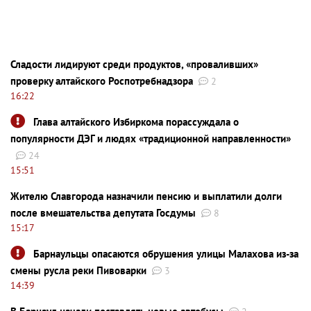
Сладости лидируют среди продуктов, «проваливших»
проверку алтайского Роспотребнадзора
2
16:22
Глава алтайского Избиркома порассуждала о
популярности ДЭГ и людях «традиционной направленности»
24
15:51
Жителю Славгорода назначили пенсию и выплатили долги
после вмешательства депутата Госдумы
8
15:17
Барнаульцы опасаются обрушения улицы Малахова из-за
смены русла реки Пивоварки
3
14:39