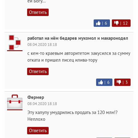
ей Богу...
Ответить
|
6
|
12
работал на нём бедарев мукомол и макаронодел
08.04.2020 18:18
с кем-то краевым авторитетом закусился за сумму
отката и пришел писец илива-тору
Ответить
|
6
|
3
Фермер
08.04.2020 18:18
Эту халупу умудрились продать за 120 млн!?
Неплохо
Ответить