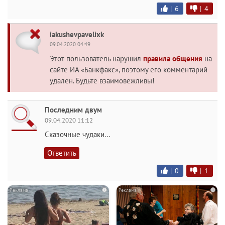
|
6
|
4
iakushevpavelixk
09.04.2020 04:49
Этот пользователь нарушил
правила общения
на
сайте ИА «Банкфакс», поэтому его комментарий
удален. Будьте взаимовежливы!
Последним двум
09.04.2020 11:12
Сказочные чудаки...
Ответить
|
0
|
1
i
i