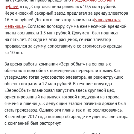
рублей
в год. Стартовая цена равнялась 10,3 млн рублей.
Черемновский сахарный завод предлагал за аренду элеватора
16 млн рублей. До этого элеватор занимала «
Барнаульская
мельница
». Согласно договору
,
сумма ежемесячной арендной
платы составляла 1,3 млн рублей. Документ был подписан
на пять лет. Исходя из этих расценок
,
сейчас элеватор
продавался за сумму
,
сопоставимую со стоимостью аренды
за 10 лет.
За время работы компании «ЗерноСбыт» на основных
объектах и подсобных помещениях перекрыли крышу. Как
утверждало тогда руководство элеватора
,
на реконструкцию
объекта потратили 22 млн рублей. В течение полугода
«ЗерноСбыт» планировал запустить здесь крупяной цех
,
ориентированный на выпуск готовой продукции из гороха
,
ячменя и пшеницы. Следующим этапом развития должен был
стать гречезавод. Однако эти планы так и не реализовались.
В сентябре 2017 года договор об аренде имущества элеватора
с компанией был расторгнут.