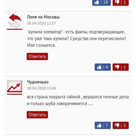
|
28
|
1
Лопе из Москвы
08.04.2020 12:57
"купила элеватор" - есть факты, подтверждающие,
что уже таки купила? Средства они перечислили?
Или сольются.
Ответить
|
4
|
1
Чудненько
08.04.2020 13:43
вся страна покрыта тайной , вершатся темные дела
и только шуба заворачивается ....
Ответить
|
7
|
5