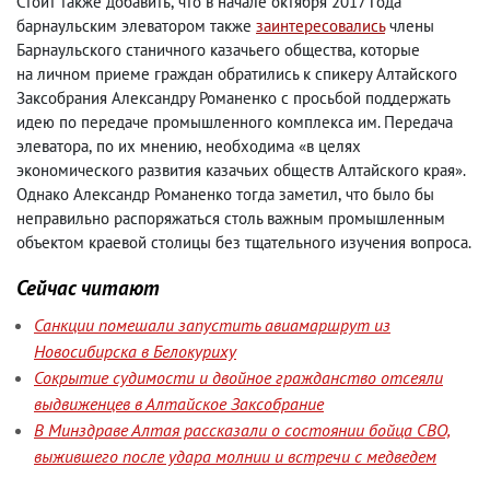
Стоит также добавить
,
что в начале октября 2017 года
барнаульским элеватором также
заинтересовались
члены
Барнаульского станичного казачьего общества
,
которые
на личном приеме граждан обратились к спикеру Алтайского
Заксобрания Александру Романенко с просьбой поддержать
идею по передаче промышленного комплекса им. Передача
элеватора
,
по их мнению
,
необходима «в целях
экономического развития казачьих обществ Алтайского края».
Однако Александр Романенко тогда заметил
,
что было бы
неправильно распоряжаться столь важным промышленным
объектом краевой столицы без тщательного изучения вопроса.
Сейчас читают
Санкции помешали запустить авиамаршрут из
Новосибирска в Белокуриху
Сокрытие судимости и двойное гражданство отсеяли
выдвиженцев в Алтайское Заксобрание
В Минздраве Алтая рассказали о состоянии бойца СВО,
выжившего после удара молнии и встречи с медведем