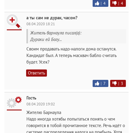
|
4
|
4
а ты сам не дурак, часом?
08.04.2020 18:21
Житель барнаула писал(а):
Дураки ей Богу...
Своим продавать надо-налоги дома останутся.
Кандидат был. А теперь масквач бабло считать
будет. Усек?
Ответить
|
7
|
3
Гость
08.04.2020 19:02
Жителю Барнаула
Надо иногда хотябы попытаться понять о чем
говорится в тобой прочитанное тексте. Речь идёт о
системе распределения налога на прибыль. Хотя,