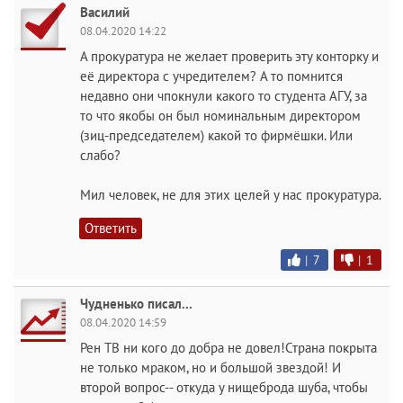
Василий
08.04.2020 14:22
А прокуратура не желает проверить эту конторку и
её директора с учредителем? А то помнится
недавно они чпокнули какого то студента АГУ, за
то что якобы он был номинальным директором
(зиц-председателем) какой то фирмёшки. Или
слабо?
Мил человек, не для этих целей у нас прокуратура.
Ответить
|
7
|
1
Чудненько писал...
08.04.2020 14:59
Рен ТВ ни кого до добра не довел!Страна покрыта
не только мраком, но и большой звездой! И
второй вопрос-- откуда у нищеброда шуба, чтобы