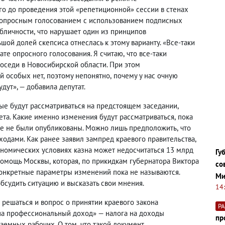
го до проведения этой «репетиционной» сессии в стенах
 опросным голосованием с использованием подписных
убличности
,
что нарушает один из принципов
шой долей скепсиса отнеслась к этому варианту. «Все-таки
те опросного голосования. Я считаю
,
что все-таки
соседи в Новосибирской области. При этом
й особых нет
,
поэтому непонятно
,
почему у нас очную
дут», — добавила депутат.
ые будут рассматриваться на предстоящем заседании
,
ета. Какие именно изменения будут рассматриваться
,
пока
ще не были опубликованы. Можно лишь предположить
,
что
одами. Как ранее заявил зампред краевого правительства
,
ономических условиях казна может недосчитаться 13 млрд
Гу
 помощь Москвы
,
которая
,
по прикидкам губернатора Виктора
со
Конкретные параметры изменений пока не называются.
Ми
обсудить ситуацию и высказать свои мнения.
14
 решаться и вопрос о принятии краевого закона
Р
 на профессиональный доход» — налога на доходы
пр
аемных рабочих. О том
,
что такой документ