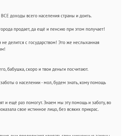
ь ВСЕ доходы всего населения страны и доить.
города продает, да ещё и пенсию при этом получает!
 не делится с государством! Это же неслыханная
им!
го, бабушка, скоро и твои деньги посчитают.
 заботы о населении - мол, будем знать, кому помощь
нят и ещё раз помогут. Знаем мы эту помощь и заботу, во
оказала свое истинное лицо, без всяких прикрас.
яция, они продолжают клепать свои никчемные законы.