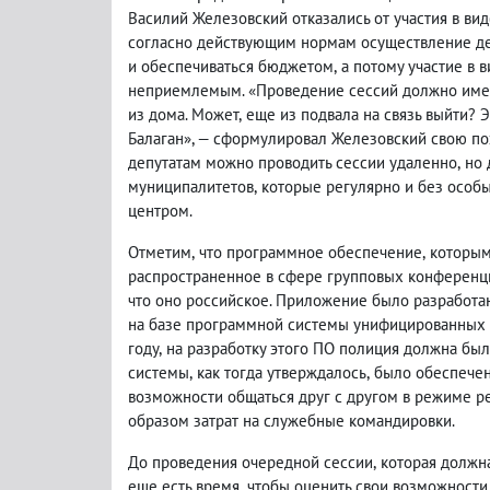
Василий Железовский отказались от участия в вид
согласно действующим нормам осуществление де
и обеспечиваться бюджетом
,
а потому участие в
неприемлемым. «Проведение сессий должно иметь
из дома. Может
,
еще из подвала на связь выйти? 
Балаган», — сформулировал Железовский свою по
депутатам можно проводить сессии удаленно
,
но 
муниципалитетов
,
которые регулярно и без особ
центром.
Отметим
,
что программное обеспечение
,
которым
распространенное в сфере групповых конференц
что оно российское. Приложение было разработан
на базе программной системы унифицированных к
году
,
на разработку этого ПО полиция должна был
системы
,
как тогда утверждалось
,
было обеспечен
возможности общаться друг с другом в режиме р
образом затрат на служебные командировки.
До проведения очередной сессии
,
которая должн
еще есть время
,
чтобы оценить свои возможности