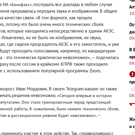
ла ИА
, послушать все доклады в любом случае
«Банкфакс
»
Ал
 время прерывалась передача звука и изображения. В общем
10
а качество связи. «В том формате
,
как прошла
мо
,
потому что было очень много технических сбоев.
Ос
тов
,
которые находились непосредственно в здании АКЗС.
до
а Ильюченко
,
но не было ни изображения
,
ни звука
,
09
зал
,
где сидели председатель АКЗС и его заместитель
,
и уже
В 
 будут проходить голосования
,
например
,
по кандидатурам
ор
ка
это технически практически невозможно», — поделилась
-
09
сразу после сессии в крайкоме КПРФ также проходило
же с использованием популярной программы Zoom
,
пр
иноросс Иван Мордовин. В своем Telegram-канале он также
инимать решения невозможно.
08
«Сегодня впервые в истории
депутатами. Оно стало тренировочным перед предстоящей
ленной работы. К сожалению
,
было немало технических сбоев
,
атам в дистанционном режиме будет невозможно», —
Жи
и 
принимать участие в этом действе. Так
,
справедливоросс