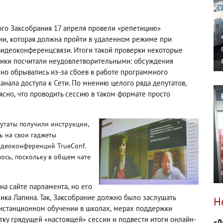
ого Заксобрания 17 апреля провели «репетицию»
ии
,
которая должна пройти в удаленном режиме при
идеоконференцсвязи. Итоги такой проверки некоторые
ики посчитали неудовлетворительными: обсуждения
но обрывались из-за сбоев в работе программного
анала доступа к Сети. По мнению целого ряда депутатов
,
 ясно
,
что проводить сессию в таком формате просто
утаты получили инструкции
,
ь на свои гаджеты
идеоконференций TrueConf.
лось
,
поскольку в общем чате
на сайте парламента
,
но его
ика Лапина. Так
,
Заксобрание должно было заслушать
Н
истанционном обучении в школах
,
мерах поддержки
стку грядущей
настоящей
сессии и подвести итоги онлайн-
«
»
«Д