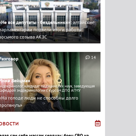
«Не все депутаты - бездельники»:
алтайские
парламентарии подвели итоги работы
восьмого созыва АКЗС
14
Разговор
Инна Вейцман
эндокринолог, кандидат медицинских наук, заведующая
кафедрой эндокринологии с курсом ДПО АГМУ
«На голоде люди не способны долго
протянуть»
овости
елал сам себе массаж сердца»: боец СВО на