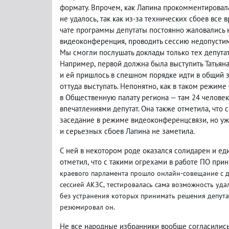
формату. Впрочем
,
как Лапина прокомментирова
не удалось
,
так как из-за технических сбоев все
чате программы депутаты постоянно жаловались н
видеоконференция
,
проводить сессию недопусти
Мы смогли послушать доклады только тех депута
Например
,
первой должна была выступить Татьян
и ей пришлось в спешном порядке идти в общий 
оттуда выступать. Непонятно
,
как в таком режиме
в Общественную палату региона — там 24 челове
впечатлениями депутат. Она также отметила
,
что 
заседание в режиме видеоконференцсвязи
,
но у
и серьезных сбоев Лапина не заметила.
С ней в некотором роде оказался солидарен и ед
отметил
,
что с такими огрехами в работе ПО пр
краевого парламента прошло онлайн-совещание с 
сессией АКЗС
,
тестировалась сама возможность уда
без устранения которых принимать решения депут
резюмировал он.
Не все народные избранники вообще согласились 