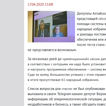
17.04.2020 15:08
Депутаты Алтайск
предстоящей сесс
помощи системы в
народные избранн
и доклады постоян
обеспечения или к
после теста стало
не представляется возможным.
За несколько дней до
«р
епетиционной» сессии деп
в соответствии с которыми им надо было установит
и настроить программное обеспечение — систему в
Судя по всему
,
большинство успешно с этим справи
в итоге присутствовал 61 народный избранник.
Список вопросов для
не был опубликован 
«теста»
выложила в своем Telegram-канале депутат Верон
информацию об эпидемиологической ситуации
,
д
медработников и бизнеса
,
а также обсудить пове