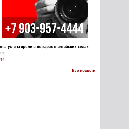
нны угля сгорели в пожарах в алтайских селах
2
:32
Все новости