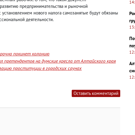
14
развитию предпринимательства и рыночной
с установлением нового налога самозанятые будут обязаны
Ро
ессиональной деятельности.
гр
13
По
по
12
срочно покинет колонию
л претендентов на думские кресла от Алтайского края
Ал
изацию проституции в городских саунах
см
12
Оставить комментарий