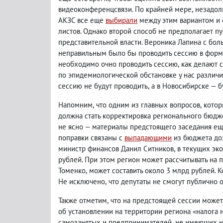
видеоконференцсвязи. По крайней мере
,
незадол
АКЗС все еще
выбирали
между этим вариантом и
листов. Однако второй способ не предполагает п
представительной власти. Вероника Лапина с боль
неправильным было бы проводить сессию в форма
необходимо очно проводить сессию
,
как делают 
по эпидемиологической обстановке у нас различи
сессию не будут проводить
,
а в Новосибирске — бу
Напомним
,
что одним из главных вопросов
,
котор
должна стать корректировка регионального бюдж
не ясно — материалы предстоящего заседания е
поправки связаны с
выпадающими
из бюджета дох
министр финансов Данил Ситников
,
в текущих эк
рублей. При этом регион может рассчитывать на
Томенко
,
может составить около 3 млрд рублей. 
Не исключено
,
что депутаты не смогут публично 
Также отметим
,
что на предстоящей сессии может
об установлении на территории региона «налога
самозанятых и предпринимателей
,
не имеющих н