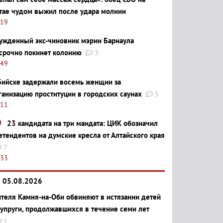
тае чудом выжил после удара молнии
:19
ужденный экс-чиновник мэрии Барнаула
срочно покинет колонию
3
:49
Бийске задержали восемь женщин за
ганизацию проституции в городских саунах
5
:11
23 кандидата на три мандата: ЦИК обозначил
етендентов на думские кресла от Алтайского края
7
:33
05.08.2026
теля Камня-на-Оби обвиняют в истязании детей
супруги, продолжавшихся в течение семи лет
1