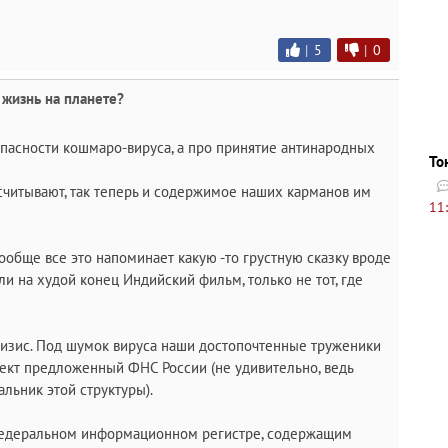
|
5
|
0
 жизнь на планете?
опасности кошмаро-вируса, а про принятие антинародных
То
считывают, так теперь и содержимое наших карманов им
11
Вообще все это напоминает какую -то грустную сказку вроде
ли на худой конец Индийский фильм, только не тот, где
ризис. Под шумок вируса наши достопочтенные труженики
ект предложенный ФНС России (не удивительно, ведь
ьник этой структуры).
федеральном информационном регистре, содержащим