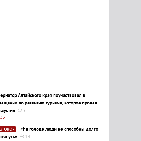
бернатор Алтайского края поучаствовал в
вещании по развитию туризма, которое провел
шустин
9
:36
«На голоде люди не способны долго
АЗГОВОР
отянуть»
14