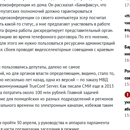
еоконференции из дома. Он рассказал «Банкфаксу», что
17
путатских полномочий должно гарантироваться
«Н
 видеоконференции со своего компьютера эсер посчитал
чи
 какой-то статус
,
а мне предлагают участвовать в работе
во
Эта форма работы дискредитирует представительный орган.
16
зицию во время телефонного разговора. По его мнению
,
для этого им нужно пользоваться ресурсами администраций
Ба
ых сбоев проводят видеоселекторные совещания с краевым
ни
16
 пользовались депутаты
,
далеко не самое
Ро
ий
,
но для органов власти определяющим
,
видимо
,
стало то
,
оз
о несколько лет назад
,
одна из версий — по заказу МВД
15
оммуникаций TrueConf Server. Как писали СМИ еще в 2013
а потратить около 100 млн рублей. Главной задачей
ие для полицейских из разных подразделений и регионов
ун
еального времени по электронным каналам
,
избежав таким
аб
15
а пройти 30 апреля
,
у руководства и аппарата парламента
 в части организации заседания в режиме