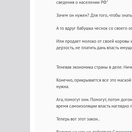
сведения о населении РФ"
Зачем он нужен? Для того, чтобы знат
А то вдруг бабушка чеснок со своего о
Или продает молоко от своей коровы и
дерзость, не платить дань власть имущ
Теневая экономика страны в деле. Ниче
Конечно, прикрывается все это маской
нужна.
Ага, помогут они. Помогут, потом дого
время самоизоляции власть наглядно п
Теперь вот этот закон..
Видимо на них не действует Самоизол