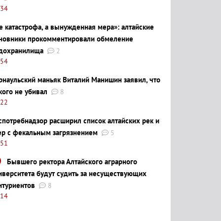
:34
е катастрофа, а вынужденная мера»: алтайские
новники прокомментировали обмеление
дохранилища
2
:54
рнаульский маньяк Виталий Манишин заявил, что
кого не убивал
8
:22
спотребнадзор расширил список алтайских рек и
ер с фекальным загрязнением
5
:51
Бывшего ректора Алтайского аграрного
иверситета будут судить за несуществующих
итуриентов
8
:14