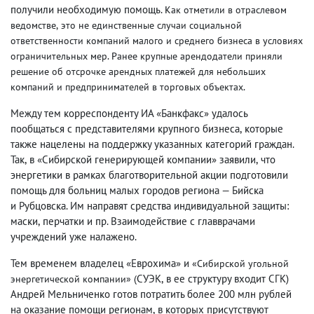
получили необходимую помощь.
Как отметили в отраслевом
ведомстве
,
это не единственные случаи социальной
ответственности компаний малого и среднего бизнеса в условиях
ограничительных мер. Ранее крупные арендодатели приняли
решение об отсрочке арендных платежей для небольших
компаний и предпринимателей в торговых объектах.
Между тем корреспонденту ИА «Банкфакс» удалось
пообщаться с представителями крупного бизнеса
,
которые
также нацелены на поддержку указанных категорий граждан.
Так
,
в «Сибирской генерирующей компании» заявили
,
что
энергетики в рамках благотворительной акции подготовили
помощь для больниц малых городов региона — Бийска
и Рубцовска. Им направят средства индивидуальной защиты:
маски
,
перчатки и пр. Взаимодействие с главврачами
учреждений уже налажено.
Тем временем владелец «Еврохима» и
«Сибирской угольной
СУЭК
,
в ее структуру входит СГК)
энергетической компании»
(
Андрей Мельниченко готов потратить более 200 млн рублей
на оказание помощи регионам
,
в которых присутствуют