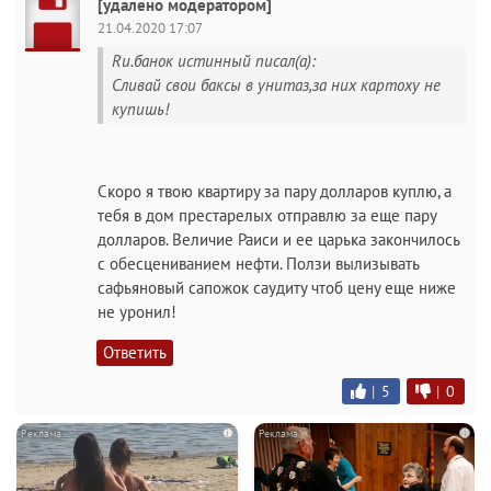
[удалено модератором]
21.04.2020 17:07
Ru.банок истинный писал(а):
Сливай свои баксы в унитаз,за них картоху не
купишь!
Скоро я твою квартиру за пару долларов куплю, а
тебя в дом престарелых отправлю за еще пару
долларов. Величие Раиси и ее царька закончилось
с обесцениванием нефти. Ползи вылизывать
сафьяновый сапожок саудиту чтоб цену еще ниже
не уронил!
Ответить
|
5
|
0
i
i