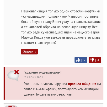
Национализация только одной отрасли - нефтянки
- сумасшедшим полковником Чавесом поставила
богатейшую страну Венесуэлу на грань выживания,
а ее жителей обрекла на повальную нищету. Все
только ради сумасшедших идей немецкого еврея
Маркса. Когда уже вы-совки передохнете во главе
с вашим главстерхом?
Ответить
|
3
|
4
[удалено модератором]
21.04.2020 16:51
Этот пользователь нарушил
правила общения
на
сайте ИА «Банкфакс», поэтому его комментарий
удален. Будьте взаимовежливы!