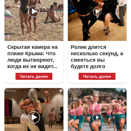
Скрытая камера на
Ролик длится
пляже Крыма: Что
несколько секунд, а
люди вытворяют,
смеяться вы
когда их не видят...
будете долго
Читать далее
Читать далее
i
i