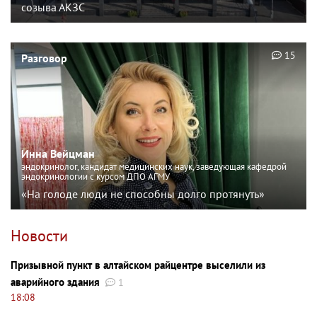
созыва АКЗС
15
Разговор
Инна Вейцман
эндокринолог, кандидат медицинских наук, заведующая кафедрой
эндокринологии с курсом ДПО АГМУ
«На голоде люди не способны долго протянуть»
Новости
Призывной пункт в алтайском райцентре выселили из
аварийного здания
1
18:08