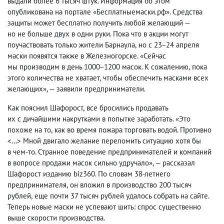
выдали более 6 тысяч штук. Информация об этом
опубликована на портале «Бесплатныемаски.рф». Средства
защиты может бесплатно получить любой желающий —
но не больше двух в одни руки. Пока что в акции могут
поучаствовать только жители Барнаула
,
но с 23−24 апреля
маски появятся также в Железногорске. «Сейчас
мы производим в день 1000−1200 масок. К сожалению
,
пока
этого количества не хватает
,
чтобы обеспечить масками всех
желающих», — заявили предприниматели.
Как пояснил Шафорост
,
все бросились продавать
их с дичайшими накрутками в попытке заработать. «Это
похоже на то
,
как во время пожара торговать водой. Противно
<…> Мной двигало желание переломить ситуацию хотя бы
в чем‑то. Странное поведение предпринимателей и компаний
в вопросе продажи масок сильно удручало», — рассказал
Шафорост изданию biz360. По словам 38-летнего
предпринимателя
,
он вложил в производство 200 тысяч
рублей
,
еще почти 37 тысяч рублей удалось собрать на сайте.
Теперь новые маски не успевают шить: спрос существенно
выше скорости производства.