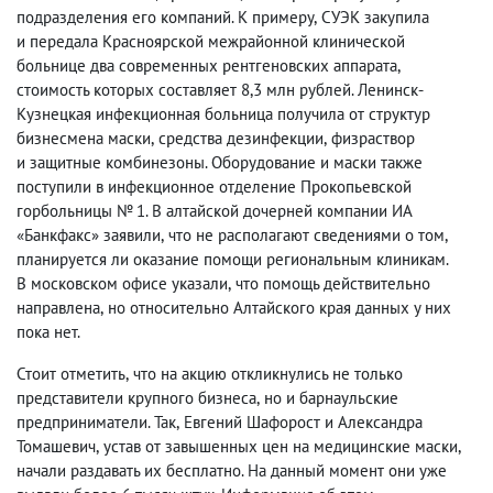
подразделения его компаний. К примеру
,
СУЭК закупила
и передала Красноярской межрайонной клинической
больнице два современных рентгеновских аппарата
,
стоимость которых составляет 8,3 млн рублей. Ленинск-
Кузнецкая инфекционная больница получила от структур
бизнесмена маски
,
средства дезинфекции
,
физраствор
и защитные комбинезоны. Оборудование и маски также
поступили в инфекционное отделение Прокопьевской
горбольницы № 1. В алтайской дочерней компании ИА
«Банкфакс» заявили
,
что не располагают сведениями о том
,
планируется ли оказание помощи региональным клиникам.
В московском офисе указали
,
что помощь действительно
направлена
,
но относительно Алтайского края данных у них
пока нет.
Стоит отметить
,
что на акцию откликнулись не только
представители крупного бизнеса
,
но и барнаульские
предприниматели. Так
,
Евгений Шафорост и Александра
Томашевич
,
устав от завышенных цен на медицинские маски
,
начали раздавать их бесплатно. На данный момент они уже