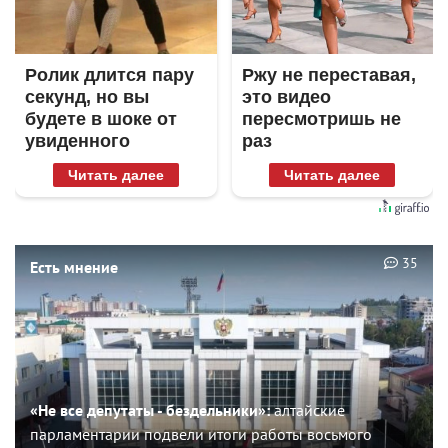
Ролик длится пару
Ржу не переставая,
секунд, но вы
это видео
будете в шоке от
пересмотришь не
увиденного
раз
Читать далее
Читать далее
35
Есть мнение
«Не все депутаты - бездельники»:
алтайские
парламентарии подвели итоги работы восьмого