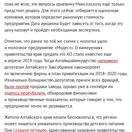
пока не ясно
,
эти вопросы краевому Минсельхозу еще только
предстоит решить. Для этого сейчас отбирается оценочная
компания
,
которая определит рыночную стоимость
предприятия. Дата аукциона будет зависеть от того
,
когда эту
цену назовут и пройдет необходимая экспертиза.
Отметим
,
что ранее по той же схеме с молотка ушло
и молочное предприятие «Модест». О намерениях
правительства края продать это АО стало известно еще
в апреле 2019 года. Тогда Алтайкрайимущество
направило
депутатам Алтайского Заксобрания законопроект
по включению фирмы в план приватизации на 2018−2020 годы.
Изначально большинство депутатов
,
причем всех фракций
,
были против
продажи завода
,
однако уже в сентябре их
удалось переубедить
, обнародовав финансовые
и производственные показатели
,
которые говорят о том
,
что
предприятие почти не развивается.
Жители Алтайского края начали беспокоиться
,
что регион
может лишиться уникального производства детского питания.
Они
создали петицию
, адресованную краевому правительству
,