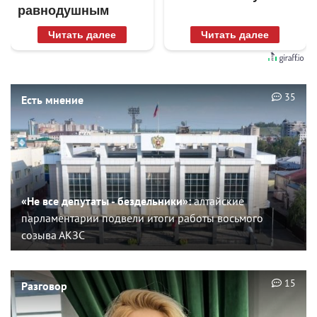
равнодушным
Читать далее
Читать далее
35
Есть мнение
«Не все депутаты - бездельники»:
алтайские
парламентарии подвели итоги работы восьмого
созыва АКЗС
15
Разговор