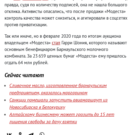
правда
,
судя по количеству подписей
,
она не нашла большого
отклика. Активисты опасались
,
что после продажи «Модеста»
контроль качества может снизиться
,
и агитировали в соцсетях
против приватизации.
Так или иначе
,
но в феврале 2020 года по итогам аукциона
владельцем «Модеста»
стал
Гарри Шония
,
которого называют
основным бенефициаром Барнаульского молочного
комбината. За 23 659 ценных бумаг «Модеста» ему пришлось
отдать 64 млн рублей.
Сейчас читают
Сливочное масло, изготовленное барнаульским
предприятием, оказалось маргарином
Санкции помешали запустить авиамаршрут из
Новосибирска в Белокуриху
Алтайскому бизнесмену может грозить до 15 лет
лишения свободы за дачу взятки