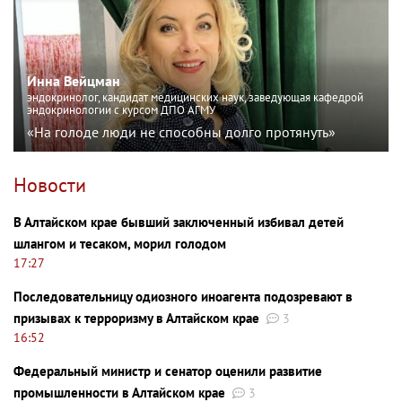
Инна Вейцман
эндокринолог, кандидат медицинских наук, заведующая кафедрой
эндокринологии с курсом ДПО АГМУ
«На голоде люди не способны долго протянуть»
Новости
В Алтайском крае бывший заключенный избивал детей
шлангом и тесаком, морил голодом
17:27
Последовательницу одиозного иноагента подозревают в
призывах к терроризму в Алтайском крае
3
16:52
Федеральный министр и сенатор оценили развитие
промышленности в Алтайском крае
3