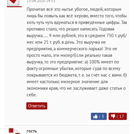
23.04.2020 14:53
Прочитал всё это нытье убогое, людей, которым
лишь бы повыть как всё херово, вместо того, чтобы
хоть чуть чуть вдуматься в приведённые цифры. Так
противно стало, что решил написать. Годовая
выручка..... 9 млн рублей, это в среднем 750 т. руб/
мес или 25 т. руб. в день. Это выручка не
предприятия, а коммерческого ларька! Это не
просто мало, эти мизер!Если реально такая
выручка, то это предприятие: а) 100% имеет по
факту огромные убытки, которые судя по всему
покрываются из бюджета, т. е. за счёт нас с вами. б)
имеет настолько мизерное значение для
экономики края, что не заслуживает даже статьи о
себе.
Ответить
|
3
|
17
гость