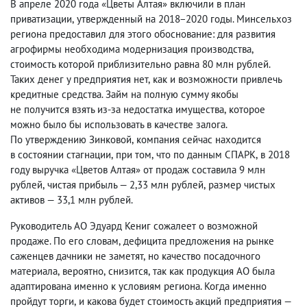
В апреле 2020 года «Цветы Алтая» включили в план
приватизации
,
утвержденный на 2018−2020 годы. Минсельхоз
региона предоставил для этого обоснование: для развития
агрофирмы необходима модернизация производства
,
стоимость которой приблизительно равна 80 млн рублей.
Таких денег у предприятия нет
,
как и возможности привлечь
кредитные средства. Займ на полную сумму якобы
не получится взять из-за недостатка имущества
,
которое
можно было бы использовать в качестве залога.
По утверждению Зинковой
,
компания сейчас находится
в состоянии стагнации
,
при том
,
что по данным СПАРК
,
в 2018
году выручка «Цветов Алтая» от продаж составила 9 млн
рублей
,
чистая прибыль — 2,33 млн рублей
,
размер чистых
активов — 33,1 млн рублей.
Руководитель АО Эдуард Кениг сожалеет о возможной
продаже. По его словам
,
дефицита предложения на рынке
саженцев дачники не заметят
,
но качество посадочного
материала
,
вероятно
,
снизится
,
так как продукция АО была
адаптирована именно к условиям региона. Когда именно
пройдут торги
,
и какова будет стоимость акций предприятия —