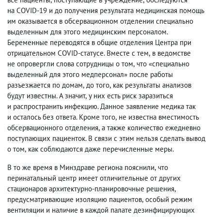
на COVID-19 и до получения результата медицинская помощь
им оказывается в обсервационном отделении специально
выделенным для этого медицинским персоналом.
Беременные переводятся в общие отделения Центра при
отрицательном COVID-статусе. Вместе с тем
,
в ведомстве
не опровергли слова сотрудницы о том
,
что «специально
выделенный для этого медперсонал» после работы
разъезжается по домам
,
до того
,
как результаты анализов
будут известны. А значит
,
у них есть риск заразиться
и распространить инфекцию. Данное заявление медика так
и осталось без ответа. Кроме того
,
не известна вместимость
обсервационного отделения
,
а также количество ежедневно
поступающих пациенток. В связи с этим нельзя сделать вывод
о том
,
как соблюдаются даже перечисленные меры.
В то же время в Минздраве региона пояснили
,
что
перинатальный центр имеет отличительные от других
стационаров архитектурно-планировочные решения
,
предусматривающие изоляцию пациентов
,
особый режим
вентиляции и наличие в каждой палате дезинфицирующих