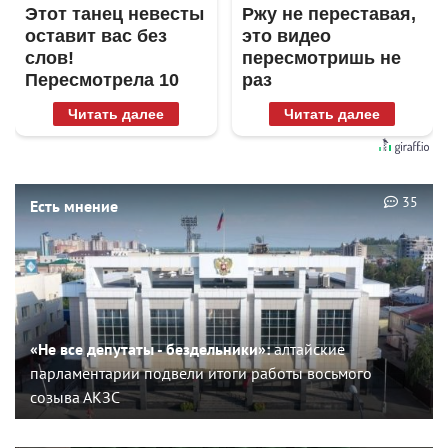
Этот танец невесты
Ржу не переставая,
оставит вас без
это видео
слов!
пересмотришь не
Пересмотрела 10
раз
раз
Читать далее
Читать далее
35
Есть мнение
«Не все депутаты - бездельники»:
алтайские
парламентарии подвели итоги работы восьмого
созыва АКЗС