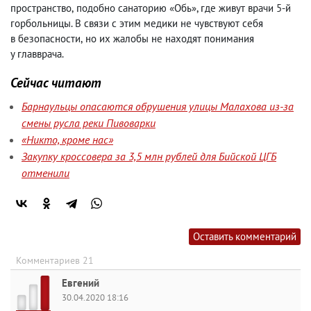
пространство
,
подобно санаторию «Обь», где живут врачи 5-й
горбольницы. В связи с этим медики не чувствуют себя
в безопасности
,
но их жалобы не находят понимания
у главврача.
Сейчас читают
Барнаульцы опасаются обрушения улицы Малахова из-за
смены русла реки Пивоварки
«Никто, кроме нас»
Закупку кроссовера за 3,5 млн рублей для Бийской ЦГБ
отменили
Оставить комментарий
Комментариев 21
Евгений
30.04.2020 18:16