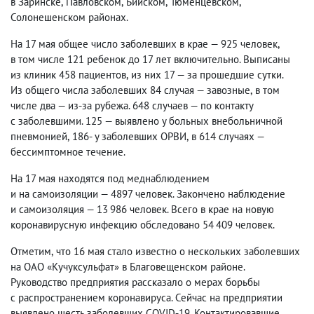
в Заринске
,
Павловском
,
Бийском
,
Тюменцевском
,
Солонешенском районах.
На 17 мая общее число заболевших в крае — 925 человек
,
в том числе 121 ребенок до 17 лет включительно. Выписаны
из клиник 458 пациентов
,
из них 17 — за прошедшие сутки.
Из общего числа заболевших 84 случая — завозные
,
в том
числе два — из-за рубежа. 648 случаев — по контакту
с заболевшими. 125 — выявлено у больных внебольничной
пневмонией
,
186- у заболевших ОРВИ
,
в 614 случаях —
бессимптомное течение.
На 17 мая находятся под меднаблюдением
и на самоизоляции — 4897 человек. Закончено наблюдение
и самоизоляция — 13 986 человек. Всего в крае на новую
коронавирусную инфекцию обследовано 54 409 человек.
Отметим
,
что 16 мая стало известно о нескольких заболевших
на ОАО «Кучуксульфат» в Благовещенском районе.
Руководство предприятия рассказало о мерах борьбы
с распространением коронавируса. Сейчас на предприятии
выявлено шесть заболевших COVID-19. Контактировавшие