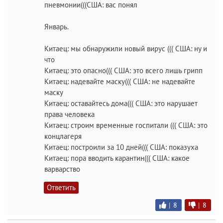
пневмонии(((США: вас понял
Январь.
Китаец: мы обнаружили новый вирус ((( США: ну и
что
Китаец: это опасно((( США: это всего лишь грипп
Китаец: надевайте маску((( США: не надевайте
маску
Китаец: оставайтесь дома((( США: это нарушает
права человека
Китаец: строим временные госпитали ((( США: это
концлагеря
Китаец: построили за 10 дней((( США: показуха
Китаец: пора вводить карантин((( США: какое
варварство
Ответить
|
8
|
8