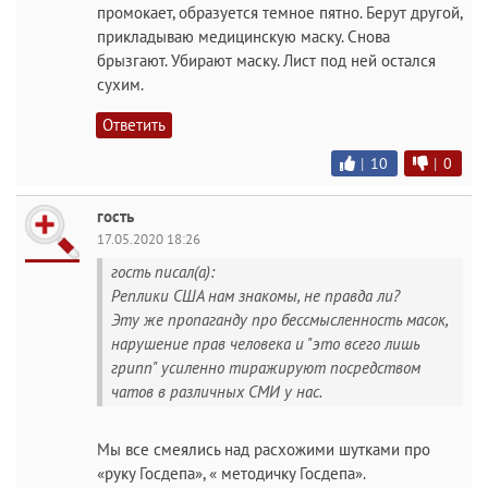
промокает, образуется темное пятно. Берут другой,
прикладываю медицинскую маску. Снова
брызгают. Убирают маску. Лист под ней остался
сухим.
Ответить
|
10
|
0
гость
17.05.2020 18:26
гость писал(а):
Реплики США нам знакомы, не правда ли?
Эту же пропаганду про бессмысленность масок,
нарушение прав человека и "это всего лишь
грипп" усиленно тиражируют посредством
чатов в различных СМИ у нас.
Мы все смеялись над расхожими шутками про
«руку Госдепа», « методичку Госдепа».