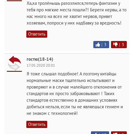
Ха,ха тролёнышь разозлился,теперь фантазии у
тебя про мягкие места пошли?! Береги нервы, а то
нас много на всех не хватит нервов, привет
хозяевам, попроси у них надбавку за вредность!
Ответить
|
3
|
3
гостю(18-14)
17.05.2020 20:01
Я тоже слышал подобное! А поэтому китайцы
нормальные маски тщательно испытывают и
проверяют и в случае малейшего отклонения от
стандартов их просто забраковывают ! Таких
стандартов естественно в домашних условиях
добиться нельзя, если ты не являешься гением и
не знаком с технологией!
Ответить