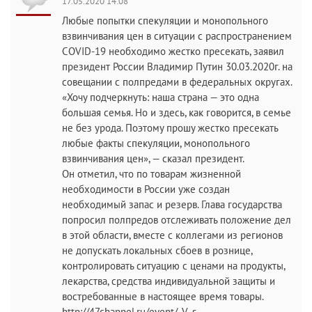
17.05.2020 14:08
Любые попытки спекуляции и монопольного
взвинчивания цен в ситуации с распространением
COVID-19 необходимо жестко пресекать, заявил
президент России Владимир Путин 30.03.2020г. на
совещании с полпредами в федеральных округах.
«Хочу подчеркнуть: наша страна — это одна
большая семья. Но и здесь, как говорится, в семье
не без урода. Поэтому прошу жестко пресекать
любые факты спекуляции, монопольного
взвинчивания цен», — сказал президент.
Он отметил, что по товарам жизненной
необходимости в России уже создан
необходимый запас и резерв. Глава государства
попросил полпредов отслеживать положение дел
в этой области, вместе с коллегами из регионов
не допускать локальных сбоев в рознице,
контролировать ситуацию с ценами на продукты,
лекарства, средства индивидуальной защиты и
востребованные в настоящее время товары.
http://47channel.ru/event/_V_s