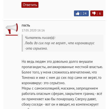
Ответить
|
24
|
6
гость
17.05.2020 16:16
Читатель писал(а):
Люди до сих пор не верят , что коронавирус
-это серьезно.
Но ведь людям это довольно долго внушали
пропагандисты, ангажированные местной властью.
Более того, у меня сложилось впечатление, что
Томенко и иже с ним до сих пор сами не верят, то
коронавирус- это серьёзно.
Меры с самоизоляцией, масками, запрещением
работать опасным сферам, закрытием границ - всё
он применяет как-бы понарошку. Сверху давят,
сбоку соседи - вот он и вводит, но компенсирует