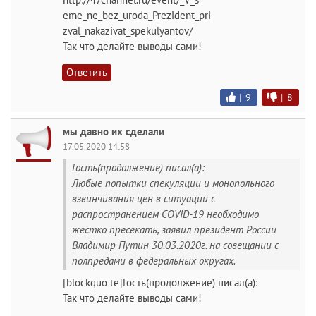
eme_ne_bez_uroda_Prezident_pri
zval_nakazivat_spekulyantov/
Так что делайте выводы сами!
Ответить
|
9
|
8
мы давно их сделали
17.05.2020 14:58
Гость(продолжение) писал(а):
Любые попытки спекуляции и монопольного
взвинчивания цен в ситуации с
распространением COVID-19 необходимо
жестко пресекать, заявил президент России
Владимир Путин 30.03.2020г. на совещании с
полпредами в федеральных округах.
[blockquo te]Гость(продолжение) писал(а):
Так что делайте выводы сами!