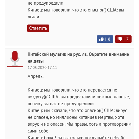
не предупредили
Китаец: мы говорили, что это опасно((( США: вы
лгали
Ответить
|
8
|
7
Китайский мультик на рус. яз. Обратите внимание
на даты
17.05.2020 17:11
Апрель.
Китаец: мы говорили, что это передается по
воздуху((( США: вы предоставили ложные данные,
почему вы нас не предупредили
Китаец: мы сказали, что это опасно((( США: вирус
не опасен, но миллионы китайцев мертвы, хотя
вирус и не опасен. Мы правы, хоть и противоречим
сами себе
Китаец: боже! да вы только послушайте себя (((