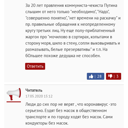
За 20 лет правления коммуниста-чекиста Путина
слышим от него только "необходимо", "Надо",
"совершенно понятно", "нет времени на раскачку" и
пр. правильные обращения к неопределенному
кругу третьих лиц. Ну еще полу-приблатненный
жаргон про "мочилово в сортирах, копытами в
сторону моря, шило в стену, сопли выковыривать и
размазывать, белые презервативы" и т.п. На
бОльшее похоже дедушка не способен.
Ответить
|
28
|
3
Читатель
17.05.2020 15:12
Люди до сих пор не верят , что коронавирус -это
серьезно. Ездят без масок в общественном
транспорте и по городу ходят без масок. Сами
кондукторы без масок.