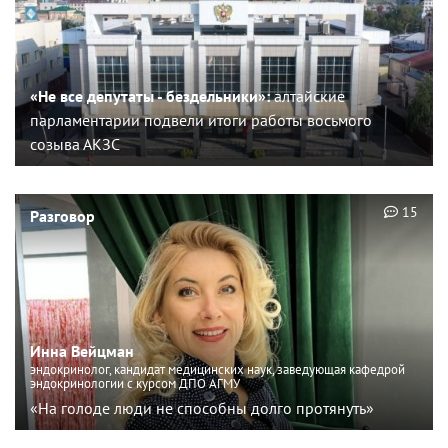
«Не все депутаты - бездельники»:
алтайские
парламентарии подвели итоги работы восьмого
созыва АКЗС
15
Разговор
Инна Вейцман
эндокринолог, кандидат медицинских наук, заведующая кафедрой
эндокринологии с курсом ДПО АГМУ
«На голоде люди не способны долго протянуть»