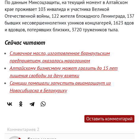
По данным Минсоцзащиты
,
на текущий момент в Алтайском
крае проживает 103 инвалида и участника Великой
Отечественной войны
,
122 жителя блокадного Ленинграда
,
137
бывших несовершеннолетних узников концлагерей
,
1623 вдов
и вдовцов
,
потерявших близких
,
3720 тружеников тыла.
Сейчас читают
Сливочное масло, изготовленное барнаульским
предприятием, оказалось маргарином
Алтайскому бизнесмену может грозить до 15 лет
лишения свободы за дачу взятки
Санкции помешали запустить авиамаршрут из
Новосибирска в Белокуриху
Оставить комментарий
Комментариев 2