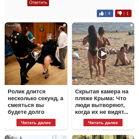
Ответить
|
4
|
1
i
i
Ролик длится
Скрытая камера на
несколько секунд, а
пляже Крыма: Что
смеяться вы
люди вытворяют,
будете долго
когда их не видят...
Читать далее
Читать далее
i
i