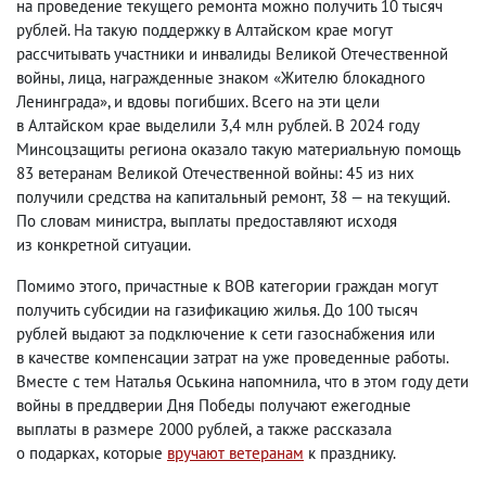
на проведение текущего ремонта можно получить 10 тысяч
рублей. На такую поддержку в Алтайском крае могут
рассчитывать участники и инвалиды Великой Отечественной
войны
,
лица
,
награжденные знаком «Жителю блокадного
Ленинграда», и вдовы погибших. Всего на эти цели
в Алтайском крае выделили 3,4 млн рублей.
В 2024 году
Минсоцзащиты региона оказало такую материальную помощь
83 ветеранам Великой Отечественной войны: 45 из них
получили средства на капитальный ремонт
,
38 — на текущий.
По словам министра
,
выплаты предоставляют исходя
из конкретной ситуации.
Помимо этого
,
причастные к ВОВ категории граждан могут
получить субсидии на газификацию жилья. До 100 тысяч
рублей выдают за подключение к сети газоснабжения или
в качестве компенсации затрат на уже проведенные работы.
Вместе с тем Наталья Оськина напомнила
,
что в этом году дети
войны в преддверии Дня Победы получают ежегодные
выплаты в размере 2000 рублей
,
а также рассказала
о подарках
,
которые
вручают ветеранам
к празднику.