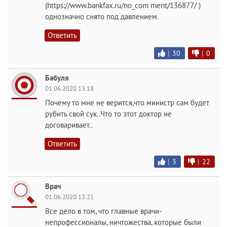
(https://www.bankfax.ru/no_com ment/136877/ )
однозначно снято под давлением.
Ответить
|
30
|
0
Бабуля
01.06.2020 13:18
Почему то мне не верится,что министр сам будет
рубить свой сук..Что то этот доктор не
договаривает..
Ответить
|
3
|
22
Врач
01.06.2020 13:21
Все дело в том, что главные врачи-
непрофессионалы, ничтожества, которые были