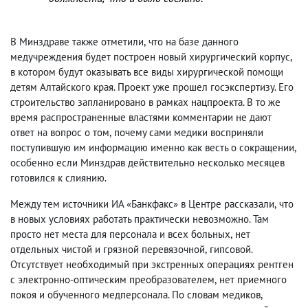
В Минздраве также отметили
,
что на базе данного
медучреждения будет построен новый хирургический корпус
,
в котором будут оказывать все виды хирургической помощи
детям Алтайского края. Проект уже прошел госэкспертизу. Его
строительство запланировано в рамках нацпроекта. В то же
время распространенные властями комментарии не дают
ответ на вопрос о том
,
почему сами медики восприняли
поступившую им информацию именно как весть о сокращении
,
особенно если Минздрав действительно несколько месяцев
готовился к слиянию.
Между тем источники ИА «Банкфакс» в Центре рассказали
,
что
в новых условиях работать практически невозможно. Там
просто нет места для персонала и всех больных
,
нет
отдельных чистой и грязной перевязочной
,
гипсовой.
Отсутствует необходимый при экстренных операциях рентген
с электронно-оптическим преобразователем
,
нет приемного
покоя и обученного медперсонала. По словам медиков
,