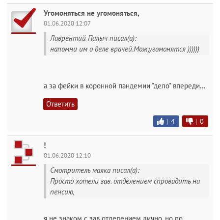
Угомоняться не угомоняться,
01.06.2020 12:07
Лаврентий Палыч писал(а):
напомни им о деле врачей.Мож,угомонятся ))))))
а за фейки в коронной пандемии "дело" впереди...
Ответить
|
4
|
0
!
01.06.2020 12:10
Смотритель маяка писал(а):
Просто хотели зав. отделением спровадить на
пенсию,
я не знаком с зав отделением лично, но по