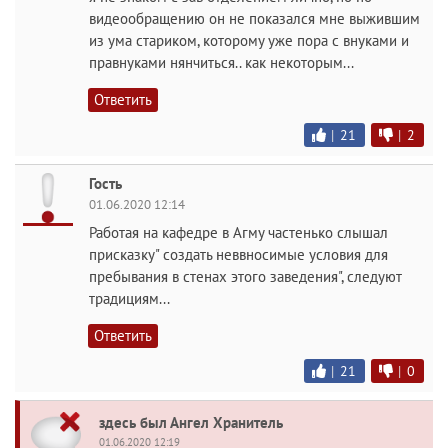
видеообращению он не показался мне выжившим
из ума стариком, которому уже пора с внуками и
правнуками нянчиться.. как некоторым...
Ответить
|
21
|
2
Гость
01.06.2020 12:14
Работая на кафедре в Агму частенько слышал
присказку" создать неввносимые условия для
пребывания в стенах этого заведения", следуют
традициям...
Ответить
|
21
|
0
здесь был Ангел Хранитель
01.06.2020 12:19