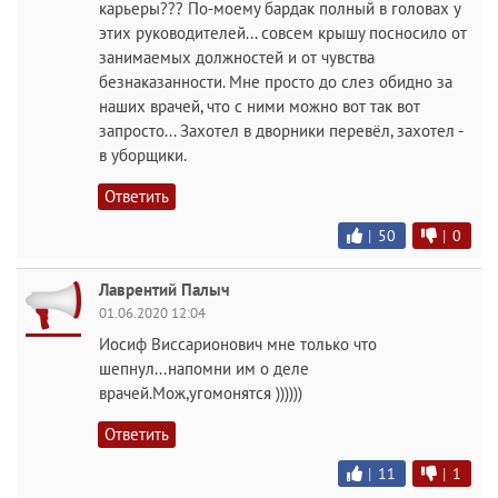
карьеры??? По-моему бардак полный в головах у
этих руководителей... совсем крышу посносило от
занимаемых должностей и от чувства
безнаказанности. Мне просто до слез обидно за
наших врачей, что с ними можно вот так вот
запросто... Захотел в дворники перевёл, захотел -
в уборщики.
Ответить
|
50
|
0
Лаврентий Палыч
01.06.2020 12:04
Иосиф Виссарионович мне только что
шепнул...напомни им о деле
врачей.Мож,угомонятся ))))))
Ответить
|
11
|
1