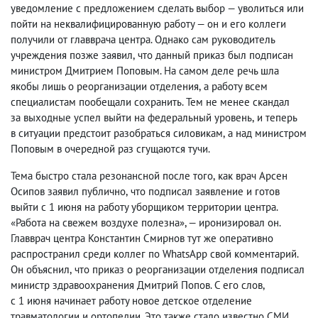
уведомление с предложением сделать выбор — уволиться или
пойти на неквалифицированную работу — он и его коллеги
получили от главврача центра. Однако сам руководитель
учреждения позже заявил
,
что данный приказ был подписан
министром Дмитрием Поповым. На самом деле речь шла
якобы лишь о реорганизации отделения
,
а работу всем
специалистам пообещали сохранить. Тем не менее скандал
за выходные успел выйти на федеральный уровень
,
и теперь
в ситуации предстоит разобраться силовикам
,
а над министром
Поповым в очередной раз сгущаются тучи.
Тема быстро стала резонансной после того
,
как врач Арсен
Осипов заявил публично
,
что подписал заявление и готов
выйти с 1 июня на работу уборщиком территории центра.
«Работа на свежем воздухе полезна», — иронизировал он.
Главврач центра Константин Смирнов тут же оперативно
распространил среди коллег по WhatsApp свой комментарий.
Он объяснил
,
что приказ о реорганизации отделения подписал
министр здравоохранения Дмитрий Попов. С его слов
,
с 1 июня начинает работу новое детское отделение
травматологии и ортопедии. Это также стало известно СМИ.