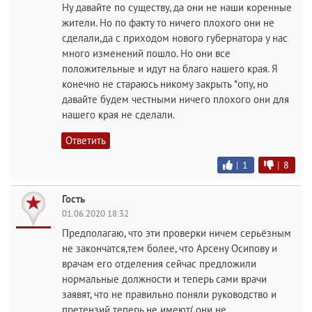
Ну давайте по существу, да они не наши коренные
жители. Но по факту то ничего плохого они не
сделали,да с приходом нового губернатора у нас
много изменений пошло. Но они все
положительные и идут на благо нашего края. Я
конечно не стараюсь никому закрыть *опу, но
давайте будем честными ничего плохого они для
нашего края не сделали.
Ответить
|
1
|
8
Гость
01.06.2020 18:32
Предполагаю, что эти проверки ничем серьёзным
не закончатся,тем более, что Арсену Осипову и
врачам его отделения сейчас предложили
нормальные должности и теперь сами врачи
заявят, что не правильно поняли руководство и
претензий теперь не имеют( они не