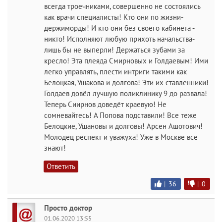
всегда троечниками, совершенно не состоялись
как врачи специалисты! Кто они по жизни-
держиморды! И кто они без своего кабинета -
никто! Исполняют любую прихоть начальства-
лишь бы не выперли! Держаться зубами за
кресло! Эта плеяда Смирновых и Голдаевым! Ими
легко управлять, плести интриги такими как
Белоцкая, Ушакова и долгова! Эти их ставленники!
Голдаев довёл лучшую поликлинику 9 до развала!
Теперь Сиирнов доведёт краевую! Не
сомневайтесь! А Попова подставили! Все теже
Белоцкие, Ушановы и долговы! Арсен Ашотович!
Молодец респект и уважуха! Уже в Москве все
знают!
Ответить
|
36
|
0
Просто доктор
01.06.2020 13:55