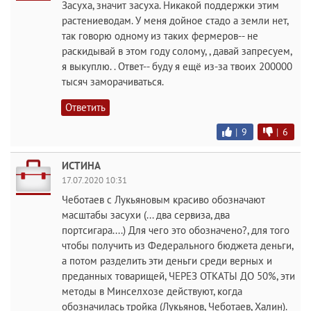
Засуха, значит засуха. Никакой поддержки этим
растениеводам. У меня дойное стадо а земли нет,
так говорю одному из таких фермеров-- не
раскидывай в этом году солому, , давай запресуем,
я выкуплю. . Ответ-- буду я ещё из-за твоих 200000
тысяч заморачиваться.
Ответить
|
9
|
6
ИСТИНА
17.07.2020 10:31
Чеботаев с Лукьяновым красиво обозначают
масштабы засухи (... два сервиза, два
портсигара....) Для чего это обозначено?, для того
чтобы получить из Федерального бюджета деньги,
а потом разделить эти деньги среди верных и
преданных товарищей, ЧЕРЕЗ ОТКАТЫ ДО 50%, эти
методы в Минселхозе действуют, когда
обозначилась тройка (Лукьянов, Чеботаев, Халин).