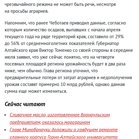
чрезвычайного режима не может быть речи
,
несмотря
на просьбы аграриев.
Напомним
,
что ранее Чеботаев приводил данные
,
согласно
которым количество осадков
,
выпавших с начала апреля
текущего года на ряде территорий края
,
составило от 29%
до 56% от среднемноголетних показателей. Губернатор
Алтайского края Виктор Томенко со своей стороны в середине
июля заявил
,
что уже сейчас понятно
,
что на четверти
посевных площадей региона урожайность будет в два раза
ниже
,
чем обычно. Глава региона уточнил
,
что
предварительные потери от затрат аграриев и недополучения
урожая составят примерно 10 млрд рублей
,
однако данная
сумма еще может измениться.
Сейчас читают
Сливочное масло, изготовленное барнаульским
предприятием, оказалось маргарином
Главе Минобрнауки доложили о грядущем ремонте
главного корпуса Горно-Алтайского университета