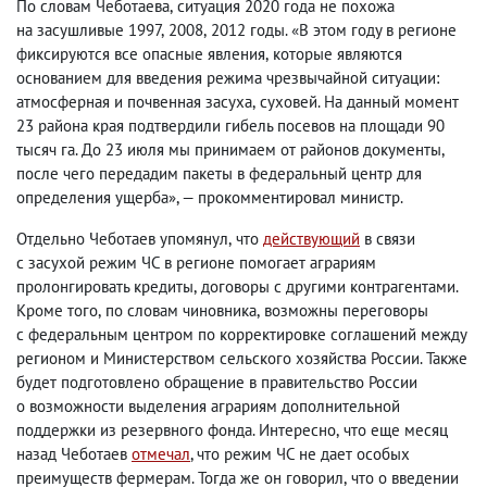
По словам Чеботаева
,
ситуация 2020 года не похожа
на засушливые 1997
,
2008
,
2012 годы. «В этом году в регионе
фиксируются все опасные явления
,
которые являются
основанием для введения режима чрезвычайной ситуации:
атмосферная и почвенная засуха
,
суховей. На данный момент
23 района края подтвердили гибель посевов на площади 90
тысяч га. До 23 июля мы принимаем от районов документы
,
после чего передадим пакеты в федеральный центр для
определения ущерба», — прокомментировал министр.
Отдельно Чеботаев упомянул
,
что
действующий
в связи
с засухой режим ЧС в регионе помогает аграриям
пролонгировать кредиты
,
договоры с другими контрагентами.
Кроме того
,
по словам чиновника
,
возможны переговоры
с федеральным центром по корректировке соглашений между
регионом и Министерством сельского хозяйства России. Также
будет подготовлено обращение в правительство России
о возможности выделения аграриям дополнительной
поддержки из резервного фонда. Интересно
,
что еще месяц
назад Чеботаев
отмечал
, что режим ЧС не дает особых
преимуществ фермерам. Тогда же он говорил
,
что о введении