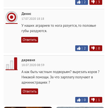
|
2
|
3
Денис
17.07.2020 18:18
У наших аграриев то нога разуется, то половые
губы раздуются.
Ответить
|
2
|
0
деревня
18.07.2020 08:59
А как быть частным подворьям? вырезать коров ?
Никакой помощи. За что зарплату получают в
администрациях ?
Ответить
|
0
|
1