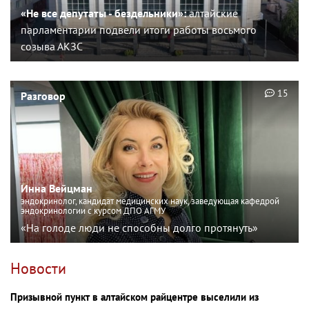
«Не все депутаты - бездельники»:
алтайские
парламентарии подвели итоги работы восьмого
созыва АКЗС
15
Разговор
Инна Вейцман
эндокринолог, кандидат медицинских наук, заведующая кафедрой
эндокринологии с курсом ДПО АГМУ
«На голоде люди не способны долго протянуть»
Новости
Призывной пункт в алтайском райцентре выселили из