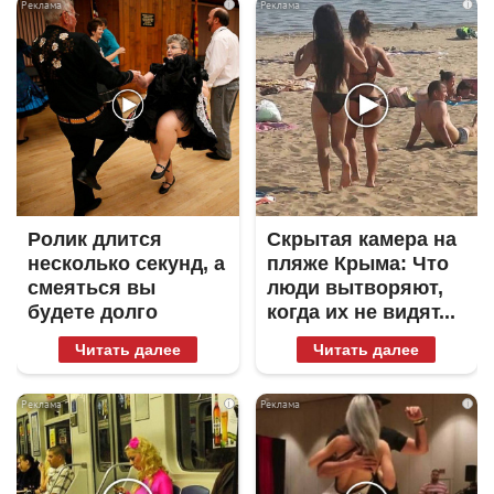
i
i
Ролик длится
Скрытая камера на
несколько секунд, а
пляже Крыма: Что
смеяться вы
люди вытворяют,
будете долго
когда их не видят...
Читать далее
Читать далее
i
i