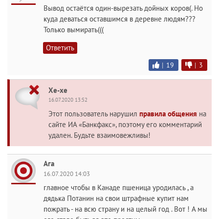
Вывод остаётся один-вырезать дойных коров(. Но
куда деваться оставшимся в деревне людям???
Только вымирать(((
Ответить
|
19
|
3
Хе-хе
16.07.2020 13:52
Этот пользователь нарушил
правила общения
на
сайте ИА «Банкфакс», поэтому его комментарий
удален. Будьте взаимовежливы!
Ага
16.07.2020 14:03
главное чтобы в Канаде пшеница уродилась , а
дядька Потанин на свои штрафные купит нам
пожрать - на всю страну и на целый год . Вот ! А мы