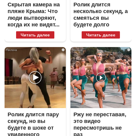
Скрытая камера на
Ролик длится
пляже Крыма: Что
несколько секунд, а
люди вытворяют,
смеяться вы
когда их не видят...
будете долго
Читать далее
Читать далее
i
i
Ролик длится пару
Ржу не переставая,
секунд, но вы
это видео
будете в шоке от
пересмотришь не
увиденного
раз