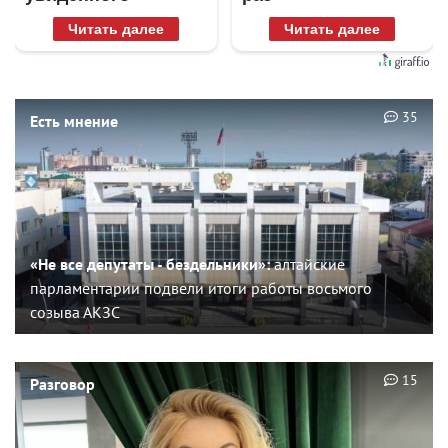
Читать далее
Читать далее
35
Есть мнение
«Не все депутаты - бездельники»:
алтайские
парламентарии подвели итоги работы восьмого
созыва АКЗС
15
Разговор