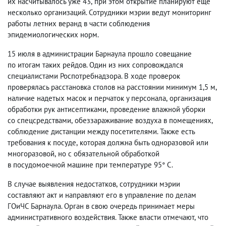
их насчитывалось уже 43
,
при этом открытие планируют еще
несколько организаций. Сотрудники мэрии ведут мониторинг
работы летних веранд в части соблюдения
эпидемиологических норм.
15 июля в администрации Барнаула прошло совещание
по итогам таких рейдов. Один из них сопровождался
специалистами Роспотребнадзора. В ходе проверок
проверялась расстановка столов на расстоянии минимум 1,5 м
,
наличие надетых масок и перчаток у персонала
,
организация
обработки рук антисептиками
,
проведение влажной уборки
со спецсредствами
,
обеззараживание воздуха в помещениях
,
соблюдение дистанции между посетителями. Также есть
требования к посуде
,
которая должна быть одноразовой или
многоразовой
,
но с обязательной обработкой
в посудомоечной машине при температуре 95° С.
В случае выявления недостатков
,
сотрудники мэрии
составляют акт и направляют его в управление по делам
ГОиЧС Барнаула. Орган в свою очередь принимает меры
административного воздействия. Также власти отмечают
,
что