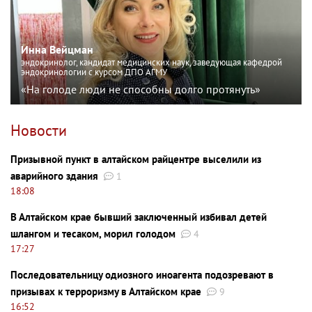
Инна Вейцман
эндокринолог, кандидат медицинских наук, заведующая кафедрой
эндокринологии с курсом ДПО АГМУ
«На голоде люди не способны долго протянуть»
Новости
Призывной пункт в алтайском райцентре выселили из
аварийного здания
1
18:08
В Алтайском крае бывший заключенный избивал детей
шлангом и тесаком, морил голодом
4
17:27
Последовательницу одиозного иноагента подозревают в
призывах к терроризму в Алтайском крае
9
16:52