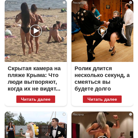
i
i
Скрытая камера на
Ролик длится
пляже Крыма: Что
несколько секунд, а
люди вытворяют,
смеяться вы
когда их не видят...
будете долго
Читать далее
Читать далее
i
i