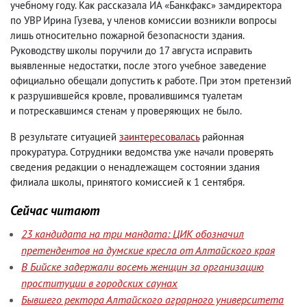
учебному году. Как рассказала ИА «Банкфакс» замдиректора
по УВР Ирина Гузева
,
у членов комиссии возникли вопросы
лишь относительно пожарной безопасности здания.
Руководству школы поручили до 17 августа исправить
выявленные недостатки
,
после этого учебное заведение
официально обещали допустить к работе. При этом претензий
к разрушившейся кровле
,
провалившимся туалетам
и потрескавшимся стенам у проверяющих не было.
В результате ситуацией
заинтересовалась
районная
прокуратура. Сотрудники ведомства уже начали проверять
сведения редакции о ненадлежащем состоянии здания
филиала школы
,
принятого комиссией к 1 сентября.
Сейчас читают
23 кандидата на три мандата: ЦИК обозначил
претендентов на думские кресла от Алтайского края
В Бийске задержали восемь женщин за организацию
проституции в городских саунах
Бывшего ректора Алтайского аграрного университета