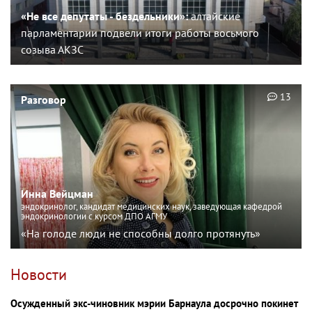
«Не все депутаты - бездельники»:
алтайские
парламентарии подвели итоги работы восьмого
созыва АКЗС
13
Разговор
Инна Вейцман
эндокринолог, кандидат медицинских наук, заведующая кафедрой
эндокринологии с курсом ДПО АГМУ
«На голоде люди не способны долго протянуть»
Новости
Осужденный экс-чиновник мэрии Барнаула досрочно покинет