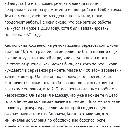
20 августа. По его словам
,
ремонт в данной школе
не проводился ни разу с момента ее постройки в 1960-х годах.
Тем не менее
,
учебное заведение не закрыли
,
и оно
продолжит работу. Не исключено
,
что ремонтные работы
начнутся там уже в 2020 году
,
хотя были запланированы
только на 2021 год.
Как пояснил Костенко
,
на ремонт здания Березовской школы
выделят 10,5 млн рублей. Такое решение было принято еще
в июне текущего года. «В середине августа для нас это
не стало открытием
,
как
,
может быть
,
для кого-то
,
что школа
нуждается в серьезном ремонте. Мы знали об этом заранее», -
заявил министр. Однако он подчеркнул
,
что в регионе так
исторически сложилось
,
что большинство школ находятся
в ветхом состоянии
,
и за 2−3 года решить данные проблемы
невозможно. Он выразил надежду
,
что уже в конце текущего
года в Березовской школе начнется ремонт. Пока же там ведет
проверку прокуратура
,
решения которой со дня на день
ожидает министерство. Впрочем
,
Костенко заверил
,
что
минимальные условия по обеспечению безопасности
и инфраструктуре в данном учебном заведении были созданы
,