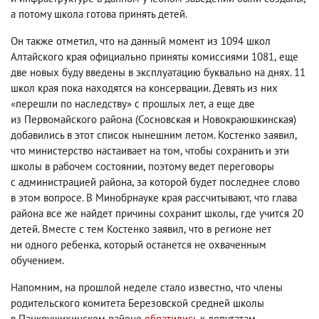
а потому школа готова принять детей.
Он также отметил
,
что на данный момент из 1094 школ
Алтайского края официально приняты комиссиями 1081
,
еще
две новых буду введены в эксплуатацию буквально на днях. 11
школ края пока находятся на консервации. Девять из них
«перешли по наследству» с прошлых лет
,
а еще две
из Первомайского района
(
Сосновская и Новокраюшкинская)
добавились в этот список нынешним летом. Костенко заявил
,
что министерство настаивает на том
,
чтобы сохранить и эти
школы в рабочем состоянии
,
поэтому ведет переговоры
с администрацией района
,
за которой будет последнее слово
в этом вопросе. В Минобрнауке края рассчитывают
,
что глава
района все же найдет причины сохранит школы
,
где учится 20
детей. Вместе с тем Костенко заявил
,
что в регионе нет
ни одного ребенка
,
который останется не охваченным
обучением.
Напомним
,
на прошлой неделе стало известно
,
что члены
родительского комитета Березовской средней школы
в Панкрушихинском районе
обратились
к депутатам