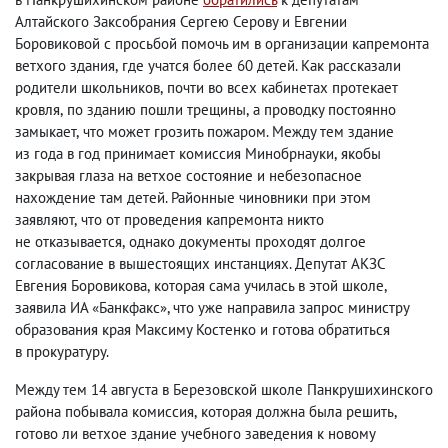
Алтайского Заксобрания Сергею Серову и Евгении
Боровиковой с просьбой помочь им в организации капремонта
ветхого здания
,
где учатся более 60 детей. Как рассказали
родители школьников
,
почти во всех кабинетах протекает
кровля
,
по зданию пошли трещины
,
а проводку постоянно
замыкает
,
что может грозить пожаром. Между тем здание
из года в год принимает комиссия Минобрнауки
,
якобы
закрывая глаза на ветхое состояние и небезопасное
нахождение там детей. Районные чиновники при этом
заявляют
,
что от проведения капремонта никто
не отказывается
,
однако документы проходят долгое
согласование в вышестоящих инстанциях. Депутат АКЗС
Евгения Боровикова
,
которая сама училась в этой школе
,
заявила ИА «Банкфакс», что уже направила запрос министру
образования края Максиму Костенко и готова обратиться
в прокуратуру.
Между тем 14 августа в Березовской школе Панкрушихинского
района побывала комиссия
,
которая должна была решить
,
готово ли ветхое здание учебного заведения к новому