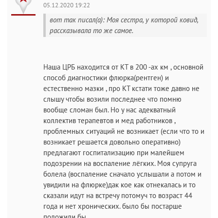
05.12.2020 19:22
вот так писал(а): Моя сестра, у которой ковид,
рассказывала то же самое.
Наша ЦРБ находится от КТ в 200 -ах км , основной
способ диагностики флюрка(рентген) и
естественно мазки , про КТ кстати тоже давно не
слышу чтобы возили последнее что помню
вообще сломан был. Но у нас адекватный
коллектив терапевтов и мед работников ,
проблемных ситуаций не возникает (если что то и
возникает решается довольно оперативно)
предлагают госпитализацию при малейшем
подозрении на воспаление лёгких. Моя супруга
болела (воспаление сначало услышали а потом и
увидили на флюрке)дак кое как отнекалась и то
сказали идут на встречу потомуч то возраст 44
года и нет хронических. было бы постарше
положили бы.