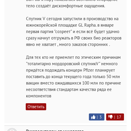
тело создаёт дискомфортные ощущения.
Спутник V сегодня запустили в производство на
южнокорейской площадке GL Rapha. в январе
первая партия "созреет" и если всё будет удачно
сразу начнут отгружать в РФ своих био реакторов
явно не хватает , много заказов сторонних .
Для тех кто не приемлет по этическим причинам
"тоталитарно мордоровский спутникV" немного
придётся подождать концерн Pfizer планирует
поставить до конца текущего года только 50 млн
вакцин вместо ожидавшихся 100 млн по причине
несоответствия стандартам качества ряда ее
компонентов
Ответить
|
3
|
17