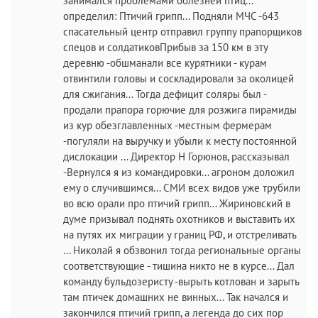
занимался проблемами болезней птиц...
определил: Птичий грипп... Подняли МЧС -643
спасательный центр отправил группу прапорщиков
спецов и солдатиковПрибыв за 150 км в эту
деревню -обшманали все курятники - курам
отвинтили головы и соскладировали за околицей
для сжигания... Тогда дефицит соляры был -
продали прапора горючие для розжига пирамиды
из кур обезглавленных -местным фермерам
-погуляли на выручку и убыли к месту постоянной
дислокации ... Директор Н Горюнов, рассказывал
-Вернулся я из командировки... агроном доложил
ему о случившимся... СМИ всех видов уже трубили
во всю орали про птичий грипп... Жириновский в
думе призывал поднять охотников и выставить их
на путях их миграции у границ РФ, и отстреливать
... Николай я обзвонил тогда региональные органы
соответствующие - тишина никто не в курсе... Дал
команду бульдозеристу -вырыть котлован и зарыть
там птичек домашних не винных... Так начался и
закончился птичий грипп, а легенда до сих пор