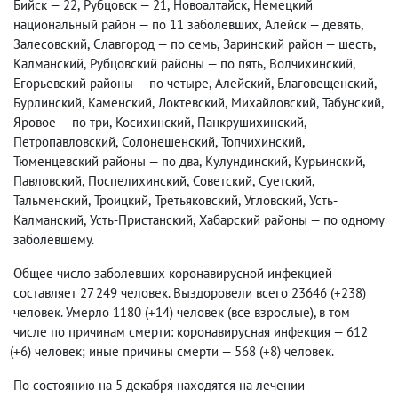
Бийск — 22
,
Рубцовск — 21
,
Новоалтайск
,
Немецкий
национальный район — по 11 заболевших
,
Алейск — девять
,
Залесовский
,
Славгород — по семь
,
Заринский район — шесть
,
Калманский
,
Рубцовский районы — по пять
,
Волчихинский
,
Егорьевский районы — по четыре
,
Алейский
,
Благовещенский
,
Бурлинский
,
Каменский
,
Локтевский
,
Михайловский
,
Табунский
,
Яровое — по три
,
Косихинский
,
Панкрушихинский
,
Петропавловский
,
Солонешенский
,
Топчихинский
,
Тюменцевский районы — по два
,
Кулундинский
,
Курьинский
,
Павловский
,
Поспелихинский
,
Советский
,
Суетский
,
Тальменский
,
Троицкий
,
Третьяковский
,
Угловский
,
Усть-
Калманский
,
Усть-Пристанский
,
Хабарский районы — по одному
заболевшему.
Общее число заболевших коронавирусной инфекцией
составляет 27 249 человек. Выздоровели всего 23646
(
+238)
человек. Умерло 1180
(
+14) человек
(
все взрослые), в том
числе по причинам смерти: коронавирусная инфекция — 612
(
+6) человек; иные причины смерти — 568
(
+8) человек.
По состоянию на 5 декабря находятся на лечении