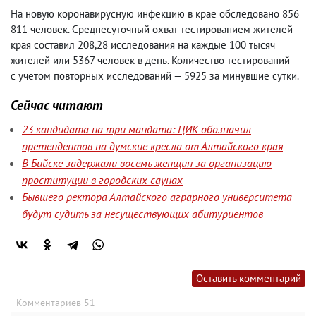
На новую коронавирусную инфекцию в крае обследовано 856
811 человек. Среднесуточный охват тестированием жителей
края составил 208,28 исследования на каждые 100 тысяч
жителей или 5367 человек в день. Количество тестирований
с учётом повторных исследований — 5925 за минувшие сутки.
Сейчас читают
23 кандидата на три мандата: ЦИК обозначил
претендентов на думские кресла от Алтайского края
В Бийске задержали восемь женщин за организацию
проституции в городских саунах
Бывшего ректора Алтайского аграрного университета
будут судить за несуществующих абитуриентов
Оставить комментарий
Комментариев 51