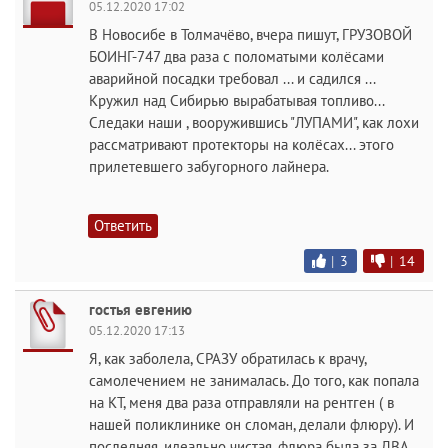
05.12.2020 17:02
В Новосибе в Толмачёво, вчера пишут, ГРУЗОВОЙ
БОИНГ-747 два раза с поломатыми колёсами
аварийной посадки требовал ... и садился ...
Кружил над Сибирью вырабатывая топливо...
Следаки наши , вооружившись "ЛУПАМИ", как лохи
рассматривают протекторы на колёсах... этого
прилетевшего забугорного лайнера.
Ответить
|
3
|
14
гостья евгению
05.12.2020 17:13
Я, как заболела, СРАЗУ обратилась к врачу,
самолечением не занималась. До того, как попала
на КТ, меня два раза отправляли на рентген ( в
нашей поликлинике он сломан, делали флюру). И
последняя, идеально чистая, флюра была за ДВА