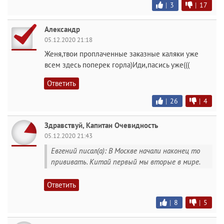
|
3
|
17
Александр
05.12.2020 21:18
Женя,твои проплаченные заказные каляки уже
всем здесь поперек горла)Иди,пасись уже(((
Ответить
|
26
|
4
Здравствуй, Капитан Очевидность
05.12.2020 21:43
Евгений писал(а): В Москве начали наконец то
прививать. Китай первый мы вторые в мире.
Ответить
|
8
|
5