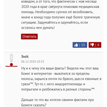
ковидом, а от того, что фактически с мая месяца
2020 года в крае свёрнута плановая медицинская
помощь. Необходимо срочно её возобновить,
иначе к концу года получим ещё более трагичную
ситуацию. Задумайтесь и одумайтесь, если
осталось чем думать!
Ответить
|
15
|
4
Змiй
06.12.2020 10:32
Ну и к чему эти ваши факты? Видели мы этот ваш
Боинг в интернетах - выкатился за пределы
полосы, зарылся почти по брюхо, шасси евонные в
грязи™. Тут-то с него жидорептилоиды и
попрыгали и разбежались в разные стороны™
Дальше то что вы хотели своими фактами про
Боинги сказать?