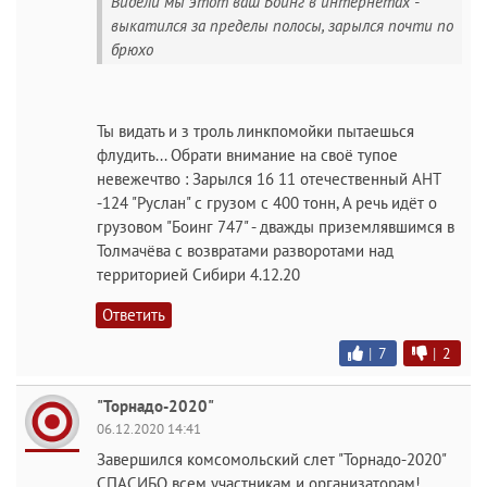
Видели мы этот ваш Боинг в интернетах -
выкатился за пределы полосы, зарылся почти по
брюхо
Ты видать и з троль линкпомойки пытаешься
флудить... Обрати внимание на своё тупое
невежечтво : Зарылся 16 11 отечественный АНТ
-124 "Руслан" с грузом с 400 тонн, А речь идёт о
грузовом "Боинг 747" - дважды приземлявшимся в
Толмачёва с возвратами разворотами над
территорией Сибири 4.12.20
Ответить
|
7
|
2
"Торнадо-2020"
06.12.2020 14:41
Завершился комсомольский слет "Торнадо-2020"
СПАСИБО всем участникам и организаторам!