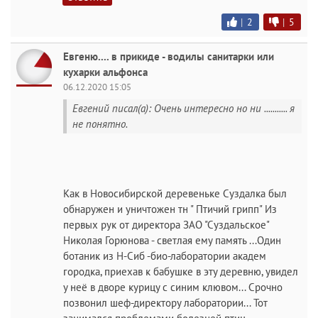
|
2
|
5
Евгеню.... в прикиде - водилы санитарки или
кухарки альфонса
06.12.2020 15:05
Евгений писал(а): Очень интересно но ни ........... я
не понятно.
Как в Новосибирской деревеньке Суздалка был
обнаружен и уничтожен тн " Птичий грипп" Из
первых рук от директора ЗАО "Суздальское"
Николая Горюнова - светлая ему память ...Один
ботаник из Н-Сиб -био-лаборатории академ
городка, приехав к бабушке в эту деревню, увидел
у неё в дворе курицу с синим клювом... Срочно
позвонил шеф-директору лаборатории... Тот