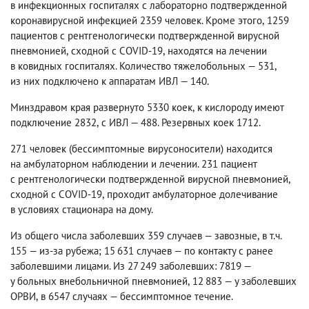
в инфекционных госпиталях с лабораторно подтвержденной
коронавирусной инфекцией 2359 человек. Кроме этого
,
1259
пациентов с рентгенологически подтвержденной вирусной
пневмонией
,
сходной с COVID-19
,
находятся на лечении
в ковидных госпиталях. Количество тяжелобольных — 531
,
из них подключено к аппаратам ИВЛ — 140.
Минздравом края развернуто 5330 коек
,
к кислороду имеют
подключение 2832
,
с ИВЛ — 488. Резервных коек 1712.
271 человек
(
бессимптомные вирусоносители) находится
на амбулаторном наблюдении и лечении. 231 пациент
с рентгенологически подтвержденной вирусной пневмонией
,
сходной с COVID-19
,
проходит амбулаторное долечивание
в условиях стационара на дому.
Из общего числа заболевших 359 случаев — завозные
,
в т.ч.
155 — из-за рубежа; 15 631 случаев — по контакту с ранее
заболевшими лицами. Из 27 249 заболевших: 7819 —
у больных внебольничной пневмонией
,
12 883 — у заболевших
ОРВИ
,
в 6547 случаях — бессимптомное течение.