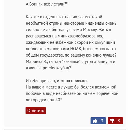
А Боинги всё летали™
Как же в отдельных наших частях такой
необъятной страны некоторые индивиды очень
сильно не любят нашу с вами Москву. Жить в
распавшемся на миниквазиобразования,
ожидающих неизбежной скорой их оккупиции
доблестными воинами НОАК, бывшем когда-то
общем государстве, по вашему конечно лучше?
Маринка З., ты там "казашки" с утра хряпнула и
язвишь про Москаубад?
И тебя привьют, и меня привьют.
На вашем месте я лучше бы боялся возможной
побочки в виде несбиваемой ни чем горячечной
лихорадки под 40°
Ответить
|
3
|
9