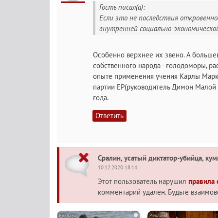
Гость писал(а):
Если это не последствия откровенно
внутренней социально-экономической
Особенно верхнее их звено. А больше
собственного народа - голодоморы, ра
опыте применения учения Карлы Марксы
партии ЕР(руководитель Димон Малой п
года.
Ответить
Сралин, усатый диктатор-убийца, кум
10.12.2020 18:14
Этот пользователь нарушил
правила
комментарий удален. Будьте взаимо
i