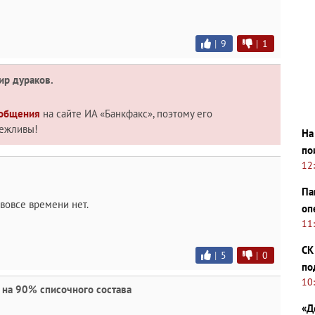
|
9
|
1
ир дураков.
 общения
на сайте ИА «Банкфакс», поэтому его
вежливы!
На
по
12
Па
 вовсе времени нет.
оп
11
СК
|
5
|
0
по
10
 на 90% списочного состава
«Д