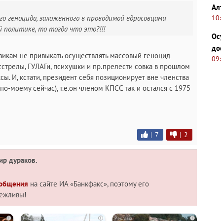
Ал
10
го геноцида, заложенного в проводимой едросовцами
 политике, то тогда что это?!!!
Ос
до
викам не привыкать осуществлять массовый геноцид
09
сстрелы, ГУЛАГи, психушки и пр.прелести совка в прошлом
. И, кстати, президент себя позиционирует вне членства
о-моему сейчас), т.е.он членом КПСС так и остался с 1975
|
7
|
2
ир дураков.
 общения
на сайте ИА «Банкфакс», поэтому его
вежливы!
i
i
i