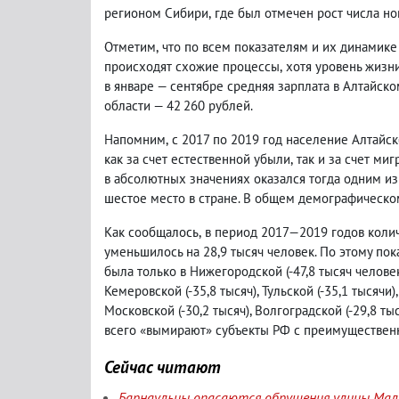
регионом Сибири
,
где был отмечен рост числа 
Отметим
,
что по всем показателям и их динамике
происходят схожие процессы
,
хотя уровень жизни
в январе — сентябре средняя зарплата в Алтайско
области — 42 260 рублей.
Напомним
,
с 2017 по 2019 год население Алтайс
как за счет естественной убыли
,
так и за счет ми
в абсолютных значениях оказался тогда одним и
шестое место в стране. В общем демографическом
Как сообщалось
,
в период 2017—2019 годов коли
уменьшилось на 28,9 тысяч человек. По этому по
была только в Нижегородской
(
-47,8 тысяч челове
Кемеровской
(
-35,8 тысяч), Тульской
(
-35,1 тысячи)
Московской
(
-30,2 тысяч), Волгоградской
(
-29,8 ты
всего «вымирают» субъекты РФ с преимущественн
Сейчас читают
Барнаульцы опасаются обрушения улицы Мала