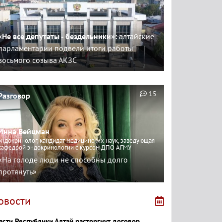
«Не все депутаты - бездельники»:
алтайские
парламентарии подвели итоги работы
восьмого созыва АКЗС
15
Разговор
Инна Вейцман
эндокринолог, кандидат медицинских наук, заведующая
кафедрой эндокринологии с курсом ДПО АГМУ
«На голоде люди не способны долго
протянуть»
овости
асти Республики Алтай расторгнут договор