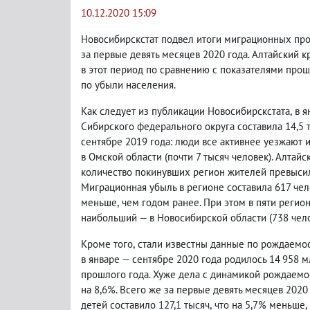
10.12.2020 15:09
Новосибирскстат подвел итоги миграционных пр
за первые девять месяцев 2020 года. Алтайский
в этот период по сравнению с показателями прош
по убыли населения.
Как следует из публикации Новосибирскстата
,
в я
Сибирского федерального округа составила 14,5 
сентябре 2019 года: люди все активнее уезжают
в Омской области
(
почти 7 тысяч человек). Алтай
количество покинувших регион жителей превыси
Миграционная убыль в регионе составила 617 чел
меньше
,
чем годом ранее. При этом в пяти реги
наибольший — в Новосибирской области
(
738 чело
Кроме того
,
стали известны данные по рождаемос
в январе — сентябре 2020 года родилось 14 958 
прошлого года. Хуже дела с динамикой рождаемос
на 8,6%. Всего же за первые девять месяцев 202
детей составило 127,1 тысяч
,
что на 5,7% меньше
,