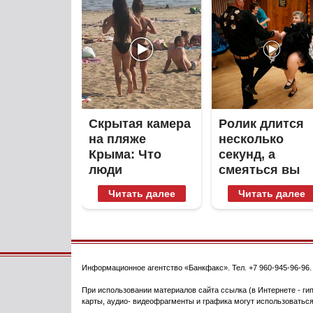
Скрытая камера
Ролик длится
на пляже
несколько
Крыма: Что
секунд, а
люди
смеяться вы
вытворяют,
будете долго
Читать далее
Читать далее
когда их не
видят...
Информационное агентство
«Банкфакс»
. Тел.
+7 960-945-96-96
При использовании материалов сайта ссылка (в Интернете - гип
карты, аудио- видеофрагменты и графика могут использоваться