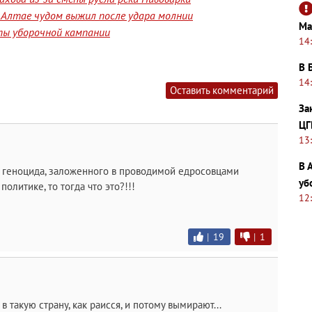
а Алтае чудом выжил после удара молнии
Ма
ты уборочной кампании
14
В 
14
Оставить комментарий
За
ЦГ
13
В 
о геноцида, заложенного в проводимой едросовцами
уб
литике, то тогда что это?!!!
12
|
19
|
1
 такую страну, как раисся, и потому вымирают...