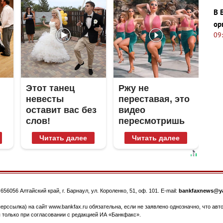
В 
ор
09
Этот танец
Ржу не
невесты
переставая, это
оставит вас без
видео
слов!
пересмотришь
Пересмотрела
не раз
Читать далее
Читать далее
10 раз
.
656056
Алтайский край, г. Барнаул
,
ул. Короленко, 51, оф. 101
. E-mail:
bankfaxnews@ya
ерссылка) на сайт www.bankfax.ru обязательна, если не заявлено однозначно, что ав
 только при согласовании с редакцией ИА «Банкфакс».