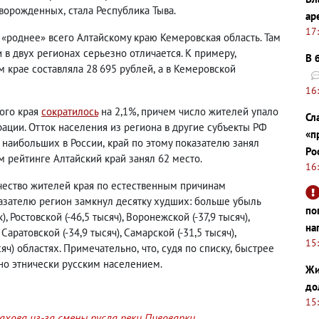
новорожденных
,
стала Республика Тыва.
ар
17
 «роднее» всего Алтайскому краю Кемеровская область. Там
 в двух регионах серьезно отличается. К примеру
,
В 
м крае составляла 28 695 рублей
,
а в Кемеровской
16
кого края
сократилось
на 2,1%, причем число жителей упало
Сл
грации. Отток населения из региона в другие субъекты РФ
«п
з наибольших в России
,
край по этому показателю занял
Ро
 рейтинге Алтайский край занял 62 место.
16
чество жителей края по естественным причинам
казателю регион замкнул десятку худших: больше убыль
по
к), Ростовской
(
-46,5 тысяч), Воронежской
(
-37,9 тысяч),
на
, Саратовской
(
-34,9 тысяч), Самарской
(
-31,5 тысяч),
15
сяч) областях. Примечательно
,
что
,
судя по списку
,
быстрее
о этнически русским населением.
Жи
до
15
хова из-за смены русла реки Пивоварки