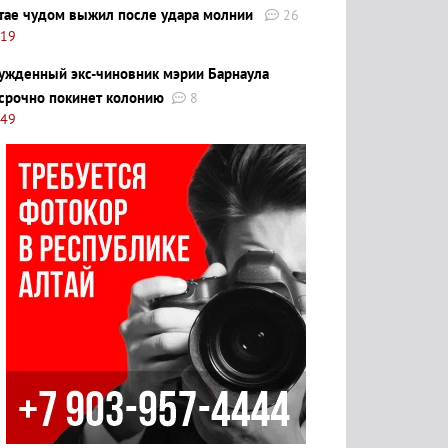
тае чудом выжил после удара молнии
26
:19
ужденный экс-чиновник мэрии Барнаула
срочно покинет колонию
8
:49