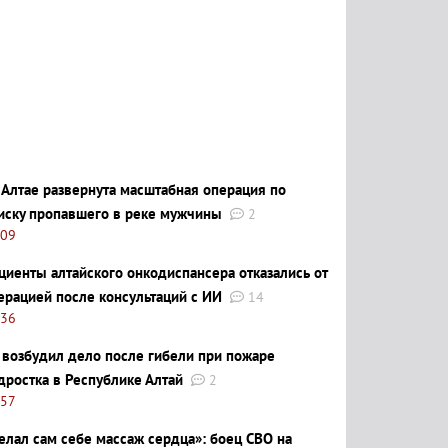
 Алтае развернута масштабная операция по
иску пропавшего в реке мужчины
2
:09
циенты алтайского онкодиспансера отказались от
ерацией после консультаций с ИИ
14
:36
 возбудил дело после гибели при пожаре
дростка в Республике Алтай
2
:57
елал сам себе массаж сердца»: боец СВО на