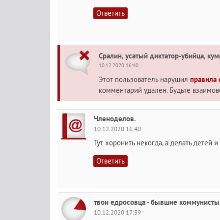
Ответить
Сралин, усатый диктатор-убийца, кум
10.12.2020 16:40
Этот пользователь нарушил
правила
комментарий удален. Будьте взаимо
Членоделов.
10.12.2020 16:40
Тут хоронить некогда, а делать детей и
Ответить
твои едросовца - бывшие коммунисты
10.12.2020 17:39