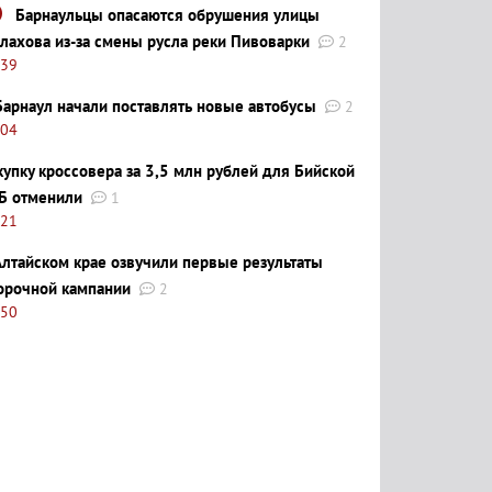
Барнаульцы опасаются обрушения улицы
лахова из-за смены русла реки Пивоварки
2
:39
Барнаул начали поставлять новые автобусы
2
:04
купку кроссовера за 3,5 млн рублей для Бийской
Б отменили
1
:21
Алтайском крае озвучили первые результаты
орочной кампании
2
:50