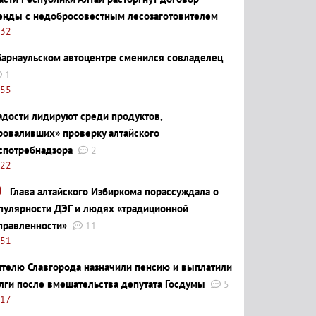
енды с недобросовестным лесозаготовителем
:32
барнаульском автоцентре сменился совладелец
1
:55
адости лидируют среди продуктов,
роваливших» проверку алтайского
спотребнадзора
2
:22
Глава алтайского Избиркома порассуждала о
пулярности ДЭГ и людях «традиционной
правленности»
11
:51
телю Славгорода назначили пенсию и выплатили
лги после вмешательства депутата Госдумы
5
:17