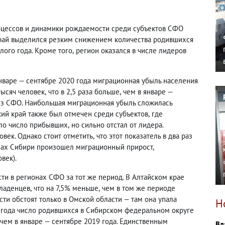
оцессов и динамики рождаемости среди субъектов СФО
 край выделился резким снижением количества родившихся
лого года. Кроме того
,
регион оказался в числе лидеров
нваре — сентябре 2020 года миграционная убыль населения
тысяч человек
,
что в 2,5 раза больше
,
чем в январе —
 из СФО. Наибольшая миграционная убыль сложилась
ский край также был отмечен среди субъектов
,
где
ло число прибывших
,
но сильно отстал от лидера.
овек. Однако стоит отметить
,
что этот показатель в два раз
онах Сибири произошел миграционный прирост
,
век).
ти в регионах СФО за тот же период. В Алтайском крае
младенцев
,
что на 7,5% меньше
,
чем в том же периоде
ти обстоят только в Омской области — там она упала
Н
0 года число родившихся в Сибирском федеральном округе
чем в январе — сентябре 2019 года. Единственным
Вл