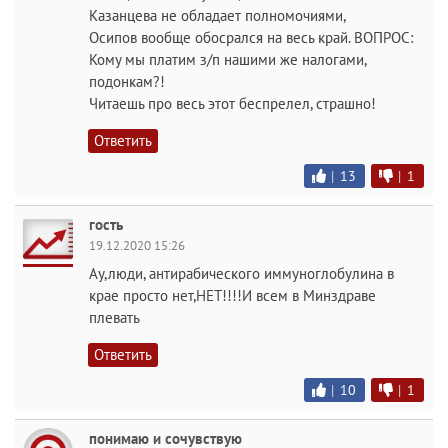
Казанцева не обладает полномочиями,
Осипов вообще обосрался на весь край. ВОПРОС:
Кому мы платим з/п нашими же налогами,
подонкам?!
Читаешь про весь этот беспрелел, страшно!
Ответить
|
13
|
1
гость
19.12.2020 15:26
Ау,люди, антирабического иммуноглобулина в
крае просто нет,НЕТ!!!!И всем в Минздраве
плевать
Ответить
|
10
|
1
понимаю и сочувствую