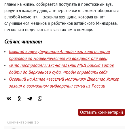
планы на жизнь
,
собирается поступать в престижный вуз
,
радуется каждому дню
,
а теперь ее жизнь может оборваться
в любой момент», — заявила женщина
,
которая винит
случившемся медиков и работников алтайского Минздрава
,
несколько недель отказывавших им в помощи.
Сейчас читают
Бывший вице-губернатор Алтайского края оспорил
приговор за мошенничество на вакцинах для овец
«Кто пострадал?»: экс-начальник МВД Бийска готов
дойти до Верховного суда, чтобы оправдать себя
Осевший на Алтае «веселый молочник» Джастас Уолкер
заявил о возможном выдворении семьи из России
Оставить комментарий
Комментариев 16