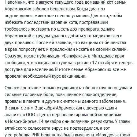
Напомним
,
что в августе текущего года домашний кот семьи
Абрамовских заболел бешенством. Когда диагноз
подтвердился
,
животное спешно усыпили. Для того
,
чтобы
избежать последствий царапин кота
,
пострадавшим
требовалось поставить по шесть доз препарата. однако
Абрамовской с трудом удалось добиться от медиков всего
двух прививок. После ей заявили
,
что вакцины от бешенства
в крае попросту нет
,
и предложили искать ее своими силами.
Сразу же после публикации «Банкфакса» в Минздраве края
сообщили
,
что вакцина поступила в регион 12 октября и теперь
доступна для населения. В итоге семье Абрамовских все же
провели необходимый курс вакцинации.
Однако состояние только ухудшилось: обе постоянно ощущали
сильные головные боли
,
повышенное слюноотделение
,
провалы в памяти и другие симптомы данного заболевания.
В связи с этим 2 декабря Абрамовская с дочерью сдали
анализы в ООО «Центр персонализированной медицины»
в Новосибирске. 14 декабря они получили результаты. У главы
алтайского сельсовета вирус не подтвердился
,
а вот
у ее ребенка РНК бешенства была выявлена. «Моя дочь строит