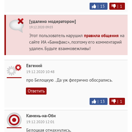
|
15
|
1
[удалено модератором]
19.12.2020 09:03
Этот пользователь нарушил
правила общения
на
сайте ИА «Банкфакс», поэтому его комментарий
удален. Будьте взаимовежливы!
Евгений
19.12.2020 10:48
про Белоцкую . Да уж феерично обосрались.
Ответить
|
13
|
1
Камень-на-Оби
19.12.2020 12:01
Белоцкая отмахнулись,