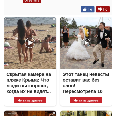
Ответить
|
6
|
0
i
i
Скрытая камера на
Этот танец невесты
пляже Крыма: Что
оставит вас без
люди вытворяют,
слов!
когда их не видят...
Пересмотрела 10
раз
Читать далее
Читать далее
i
i