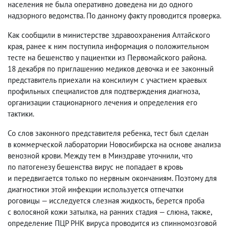
населения не была оперативно доведена ни до одного
надзорного ведомства. По данному факту проводится проверка.
Как сообщили в министерстве здравоохранения Алтайского
края
,
ранее к ним поступила информация о положительном
тесте на бешенство у пациентки из Первомайского района.
18 декабря по приглашению медиков девочка и ее законный
представитель приехали на консилиум с участием краевых
профильных специалистов для подтверждения диагноза
,
организации стационарного лечения и определения его
тактики.
Со слов законного представителя ребенка
,
тест был сделан
в коммерческой лаборатории Новосибирска на основе анализа
венозной крови. Между тем в Минздраве уточнили
,
что
по патогенезу бешенства вирус не попадает в кровь
и передвигается только по нервным окончаниям. Поэтому для
диагностики этой инфекции используется отпечатки
роговицы — исследуется слезная жидкость
,
берется проба
с волосяной кожи затылка
,
на ранних стадия — слюна
,
также
,
определение ПЦР РНК вируса проводится из спинномозговой