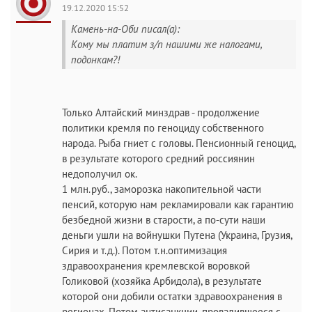
19.12.2020 15:52
Камень-на-Оби писал(а):
Кому мы платим з/п нашими же налогами,
подонкам?!
Только Алтайский минздрав - продолжение
политики кремля по геноциду собственного
народа. Рыба гниет с головы. Пенсионный геноцид,
в результате которого средний россиянин
недополучил ок.
1 млн.руб., заморозка накопительной части
пенсий, которую нам рекламировали как гарантию
безбедной жизни в старости, а по-сути наши
деньги ушли на войнушки Путена (Украина, Грузия,
Сирия и т.д.). Потом т.н.оптимизация
здравоохранения кремлевской воровкой
Голиковой (хозяйка Арбидола), в результате
которой они добили остатки здравоохранения в
регионах. Потом антисанкции, провалившееся с