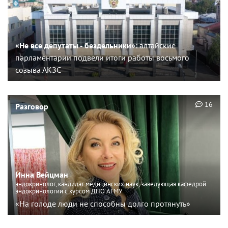
«Не все депутаты - бездельники»:
алтайские
парламентарии подвели итоги работы восьмого
созыва АКЗС
16
Разговор
Инна Вейцман
эндокринолог, кандидат медицинских наук, заведующая кафедрой
эндокринологии с курсом ДПО АГМУ
«На голоде люди не способны долго протянуть»