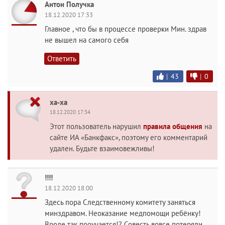
Антон Получка
18.12.2020 17:33
Главное , что бы в процессе проверки Мин. здрав
не вышел на самого себя
Ответить
|
43
|
0
ха-ха
18.12.2020 17:34
Этот пользователь нарушил
правила общения
на
сайте ИА «Банкфакс», поэтому его комментарий
удален. Будьте взаимовежливы!
!!!!
18.12.2020 18:00
Здесь пора Следственному комитету заняться
минздравом. Неоказание медпомощи ребёнку!
Вроде так пооучается!? Совесть вовсе потеряли