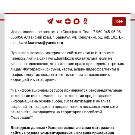
18+
Информационное агентство
«Банкфакс»
. Тел.
+7 960-945-96-96
.
656056
Алтайский край, г. Барнаул
,
ул. Короленко, 51, оф. 101
. E-
mail:
bankfaxnews@yandex.ru
При использовании материалов сайта ссылка (в Интернете -
гиперссылка) на сайт www.bankfax.ru обязательна, если не
заявлено однозначно, что авторские права принадлежат третьим
лицам. Фотографии, рисунки, карты, аудио- видеофрагменты и
графика могут использоваться только при согласовании с
редакцией ИА «Банкфакс».
"На информационном ресурсе применяются рекомендательные
технологии (информационные технологии предоставления
информации на основе сбора, систематизации и анализа
сведений, относящихся к предпочтениям пользователей сети
"Интернет", находящихся на территории Российской
Федерации)".
Выходные данные
•
Условия использования материалов
сайта
•
Правила комментирования
•
Правила применения