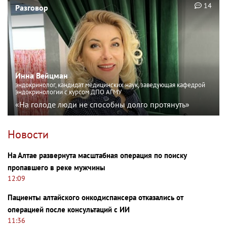
14
Разговор
Инна Вейцман
эндокринолог, кандидат медицинских наук, заведующая кафедрой
эндокринологии с курсом ДПО АГМУ
«На голоде люди не способны долго протянуть»
Новости
На Алтае развернута масштабная операция по поиску
пропавшего в реке мужчины
12:09
Пациенты алтайского онкодиспансера отказались от
операцией после консультаций с ИИ
11:36