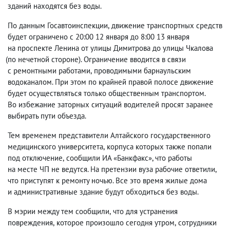
зданий находятся без воды.
По данным Госавтоинспекции
,
движение транспортных средств
будет ограничено с 20:00 12 января до 8:00 13 января
на проспекте Ленина от улицы Димитрова до улицы Чкалова
(
по нечетной стороне). Ограничение вводится в связи
с ремонтными работами
,
проводимыми барнаульским
водоканалом. При этом по крайней правой полосе движение
будет осуществляться только общественным транспортом.
Во избежание заторных ситуаций водителей просят заранее
выбирать пути объезда.
Тем временем представители Алтайского государственного
медицинского университета
,
корпуса которых также попали
под отключение
,
сообщили ИА «Банкфакс», что работы
на месте ЧП не ведутся. На претензии вуза рабочие ответили
,
что приступят к ремонту ночью. Все это время жилые дома
и административные здание будут обходиться без воды.
В мэрии между тем сообщили
,
что для устранения
повреждения
,
которое произошло сегодня утром
,
сотрудники