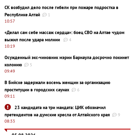
СК возбудил дело после гибели при пожаре подростка в
Республике Алтай
1
10:57
«Делал сам себе массаж сердца»: боец СВО на Алтае чудом
выжил после удара молнии
4
10:19
Осужденный экс-чиновник мэрии Барнаула досрочно покинет
колонию
5
09:49
В Бийске задержали восемь женщин за организацию
проституции в городских саунах
6
09:11
23 кандидата на три мандата: ЦИК обозначил
претендентов на думские кресла от Алтайского края
9
08:33