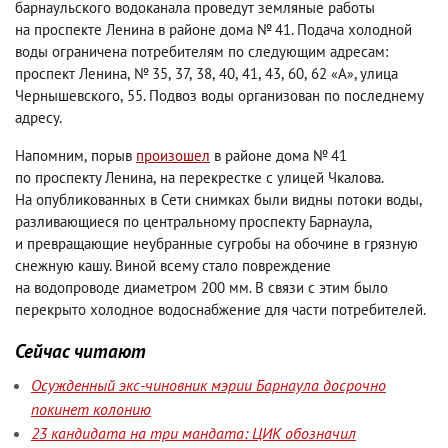
барнаульского водоканала проведут земляные работы
на проспекте Ленина в районе дома № 41. Подача холодной
воды ограничена потребителям по следующим адресам:
проспект Ленина
,
№ 35
,
37
,
38
,
40
,
41
,
43
,
60
,
62
А
, улица
«
»
Чернышевского
,
55. Подвоз воды организован по последнему
адресу.
Напомним
,
порыв
произошел
в районе дома № 41
по проспекту Ленина
,
на перекрестке с улицей Чкалова.
На опубликованных в Сети снимках были видны потоки воды
,
разливающиеся по центральному проспекту Барнаула
,
и превращающие неубранные сугробы на обочине в грязную
снежную кашу. Виной всему стало повреждение
на водопроводе диаметром 200 мм. В связи с этим было
перекрыто холодное водоснабжение для части потребителей.
Сейчас читают
Осужденный экс-чиновник мэрии Барнаула досрочно
покинет колонию
23 кандидата на три мандата: ЦИК обозначил