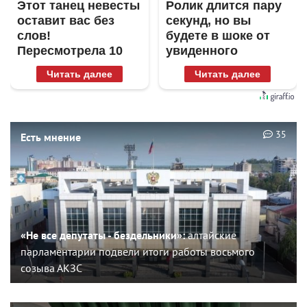
Этот танец невесты
Ролик длится пару
оставит вас без
секунд, но вы
слов!
будете в шоке от
Пересмотрела 10
увиденного
раз
Читать далее
Читать далее
35
Есть мнение
«Не все депутаты - бездельники»:
алтайские
парламентарии подвели итоги работы восьмого
созыва АКЗС