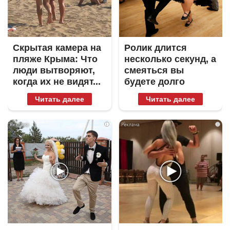
Скрытая камера на
Ролик длится
пляже Крыма: Что
несколько секунд, а
люди вытворяют,
смеяться вы
когда их не видят...
будете долго
Читать далее
Читать далее
i
i