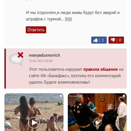
И мы отдохнём,и люди живы будут без аварий и
штрафов с турмой... ))))))
Ответить
|
1
|
0
wanyaduxnovich
13.01.2021 02:04
Этот пользователь нарушил
правила общения
на
сайте ИА «Банкфакс», поэтому его комментарий
удален. Будьте взаимовежливы!
i
i