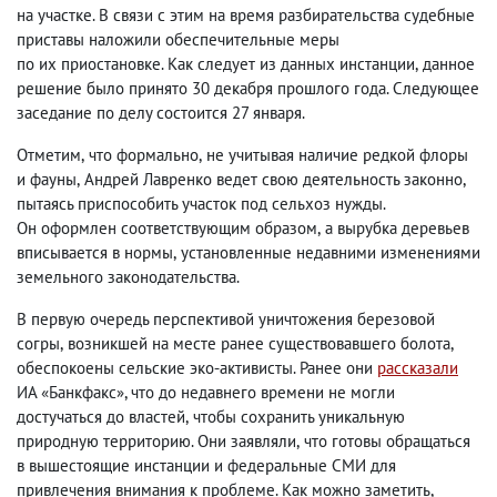
на участке. В связи с этим на время разбирательства судебные
приставы наложили обеспечительные меры
по их приостановке. Как следует из данных инстанции
,
данное
решение было принято 30 декабря прошлого года. Следующее
заседание по делу состоится 27 января.
Отметим
,
что формально
,
не учитывая наличие редкой флоры
и фауны
,
Андрей Лавренко ведет свою деятельность законно
,
пытаясь приспособить участок под сельхоз нужды.
Он оформлен соответствующим образом
,
а вырубка деревьев
вписывается в нормы
,
установленные недавними изменениями
земельного законодательства.
В первую очередь перспективой уничтожения березовой
согры
,
возникшей на месте ранее существовавшего болота
,
обеспокоены сельские эко-активисты. Ранее они
рассказали
ИА «Банкфакс», что до недавнего времени не могли
достучаться до властей
,
чтобы сохранить уникальную
природную территорию. Они заявляли
,
что готовы обращаться
в вышестоящие инстанции и федеральные СМИ для
привлечения внимания к проблеме. Как можно заметить
,