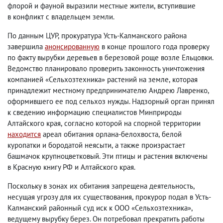
флорой и фауной выразили местные жители
,
вступившие
в конфликт с владельцем земли.
По данным ЦУР
,
прокуратура Усть-Калманского района
завершила
анонсированную
в конце прошлого года проверку
по факту вырубки деревьев в березовой роще возле Ельцовки.
Ведомство планировало проверить законность уничтожения
компанией «Сельхозтехника» растений на земле
,
которая
принадлежит местному предпринимателю Андрею Лавренко
,
оформившего ее под сельхоз нужды. Надзорный орган принял
к сведению информацию специалистов Минприроды
Алтайского края
,
согласно которой на спорной территории
находится
ареал обитания орлана-белохвоста
,
белой
куропатки и бородатой неясыти
,
а также произрастает
башмачок крупноцветковый. Эти птицы и растения включены
в Красную книгу РФ и Алтайского края.
Поскольку в зонах их обитания запрещена деятельность
,
несущая угрозу для их существования
,
прокурор подал в Усть-
Калманский районный суд иск к ООО «Сельхозтехника»,
ведущему вырубку берез. Он потребовал прекратить работы