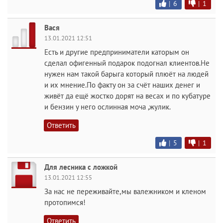
|
6
|
1
Вася
13.01.2021 12:51
Есть и другие предприниматели каторым он
сделал офигенный подарок подогнал клиентов.Не
нужен нам такой барыга который плюёт на людей
и их мнение.По факту он за счёт наших денег и
живёт да ещё жостко дорят на весах и по кубатуре
и бензин у него ослинная моча ,жулик.
Ответить
|
5
|
1
Для лесника с ложкой
13.01.2021 12:55
За нас не переживайте,мы валежником и кленом
протопимся!
Ответить