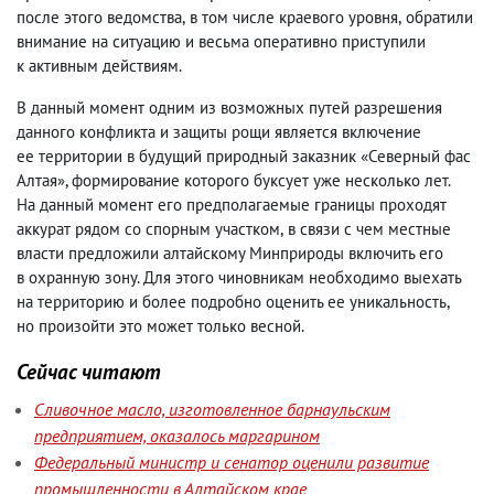
после этого ведомства
,
в том числе краевого уровня
,
обратили
внимание на ситуацию и весьма оперативно приступили
к активным действиям.
В данный момент одним из возможных путей разрешения
данного конфликта и защиты рощи является включение
ее территории в будущий природный заказник «Северный фас
Алтая», формирование которого буксует уже несколько лет.
На данный момент его предполагаемые границы проходят
аккурат рядом со спорным участком
,
в связи с чем местные
власти предложили алтайскому Минприроды включить его
в охранную зону. Для этого чиновникам необходимо выехать
на территорию и более подробно оценить ее уникальность
,
но произойти это может только весной.
Сейчас читают
Сливочное масло, изготовленное барнаульским
предприятием, оказалось маргарином
Федеральный министр и сенатор оценили развитие
промышленности в Алтайском крае