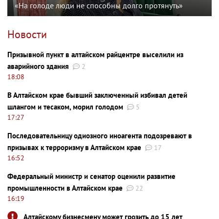
«На голоде люди не способны долго протянуть»
Новости
Призывной пункт в алтайском райцентре выселили из
аварийного здания
2
18:08
В Алтайском крае бывший заключенный избивал детей
шлангом и тесаком, морил голодом
5
17:27
Последовательницу одиозного иноагента подозревают в
призывах к терроризму в Алтайском крае
17
16:52
Федеральный министр и сенатор оценили развитие
промышленности в Алтайском крае
22
16:19
Алтайскому бизнесмену может грозить до 15 лет