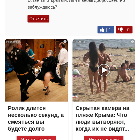
остаётся открытым. Или я вновь добросовестно
заблуждаюсь?
Ответить
|
1
|
0
i
i
Ролик длится
Скрытая камера на
несколько секунд, а
пляже Крыма: Что
смеяться вы
люди вытворяют,
будете долго
когда их не видят...
Читать далее
Читать далее