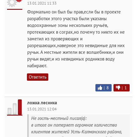
13.01.2021 11:33
Формально он был бы прав,если бы в проекте
разработки этого участка были указаны
водоохранные зоны нескольких ручьёв,
протекающих в сограх,но почему то никто их не
заметил из проверяющих и
разрешающих,наверное это невидимые для них
ручьи. А местные жители все волшебники,и они
ручьи видят,и из невидимых родников воду
набирают.
Ответить
|
8
|
1
ложка лесника
13.01.2021 12:04
Не гость-местный писал(а):
в итоге он потеряет огромное количество
клиентов жителей Усть-Калманского района,