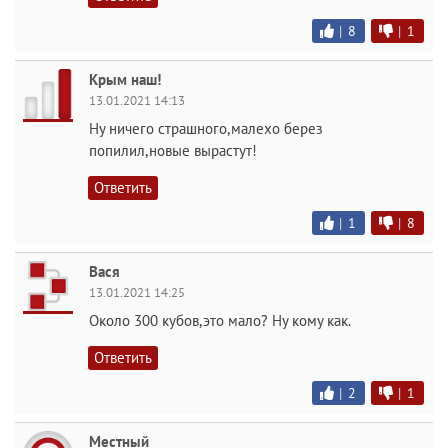
|
8
|
1
Крым наш!
13.01.2021 14:13
Ну ничего страшного,малехо берез
попилил,новые вырастут!
Ответить
|
1
|
8
Вася
13.01.2021 14:25
Около 300 кубов,это мало? Ну кому как.
Ответить
|
2
|
1
Местный