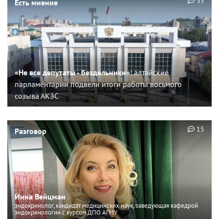
35
Есть мнение
«Не все депутаты - бездельники»:
алтайские
парламентарии подвели итоги работы восьмого
созыва АКЗС
15
Разговор
Инна Вейцман
эндокринолог, кандидат медицинских наук, заведующая кафедрой
эндокринологии с курсом ДПО АГМУ