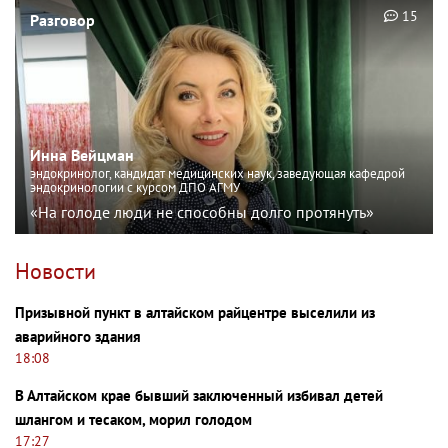
15
Разговор
Инна Вейцман
эндокринолог, кандидат медицинских наук, заведующая кафедрой
эндокринологии с курсом ДПО АГМУ
«На голоде люди не способны долго протянуть»
Новости
Призывной пункт в алтайском райцентре выселили из
аварийного здания
18:08
В Алтайском крае бывший заключенный избивал детей
шлангом и тесаком, морил голодом
17:27