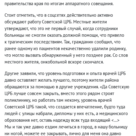
правительства края по итогам аппаратного совещания.
Стоит отметить
,
что в соцсетях действительно активно
обсуждают работу Советской ЦРБ. Местные жители
утверждают
,
что это не первый случай
,
когда сотрудники
больницы не смогли оказать должной помощи
,
что привело
к трагическим последствиям. Так
,
гражданин сообщил
,
что
ранее одному из пациентов некачественно удалили родинку
,
что могло вызвать обнаруженный у него позднее рак. Со слов
местного жителя
,
онкобольной вскоре скончался.
Другие заявили
,
что уровень подготовки и опыта врачей ЦРБ
давно оставляет желать лучшего
,
поэтому жители района
обращаются за помощью в другие учреждения. «Да Советскую
ЦРБ лучше совсем закрыть
,
вместо этого рядом строят
поликлинику
,
но работать там некому
,
уровень врачей
Советской ЦРБ такой
,
что создается впечатление
,
будто туда
людей с улицы набрали
,
дипломы у них есть
,
а медицинского
образования нет
,
оставь надежду всяк туда входящий <…>
Мы и так уже давно ездим лечиться в город
,
в нашу больницу
ни ногой
,
можете ее закрывать
,
лично для меня она давно