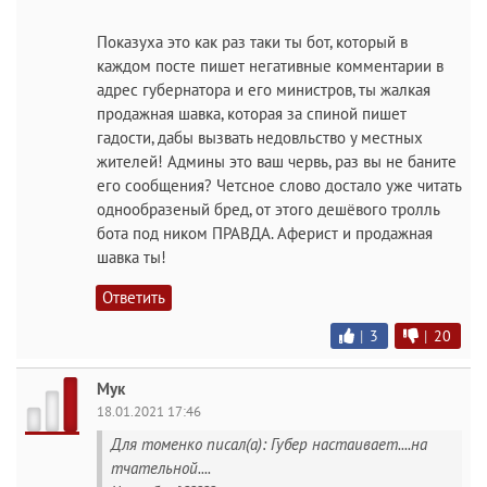
Показуха это как раз таки ты бот, который в
каждом посте пишет негативные комментарии в
адрес губернатора и его министров, ты жалкая
продажная шавка, которая за спиной пишет
гадости, дабы вызвать недовльство у местных
жителей! Админы это ваш червь, раз вы не баните
его сообщения? Четсное слово достало уже читать
однообразеный бред, от этого дешёвого тролль
бота под ником ПРАВДА. Аферист и продажная
шавка ты!
Ответить
|
3
|
20
Мук
18.01.2021 17:46
Для томенко писал(а): Губер настаивает....на
тчательной....