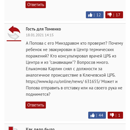
Ответить
|
12
|
17
Гость для Томенко
18.01.2021 14:15
А Попова с его Минздравом кто проверит? Почему
ребенок не эвакуирован в Центр термических
поражений? Кто консультировал врачей ЦРБ из
Центра и из "санавиации"? Вопросов много.
Елыкомова Карлин снял с должности за
аналогичное происшествие в Ключевской ЦРБ.
https://www.kp.ru/online/news/ 631655/ Может и
Попова отправить в отставку или на своего рука не
поднимется?
Ответить
|
44
|
1
Как дело было