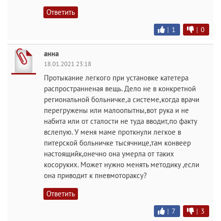
Ответить
|
1
|
0
анна
18.01.2021 23:18
Протыкание легкого при установке катетера
распространненая вещь. Дело не в конкретной
региональной больничке,а системе,когда врачи
перегружены или малоопытны,вот рука и не
набита или от сталости не туда вводит,по факту
вслепую. У меня маме проткнули легкое в
питерской больничке тысячнице,там конвеер
настоящийк,онечно она умерла от таких
косоруких. Может нужно менять методику ,если
она приводит к пневмотораксу?
Ответить
|
7
|
3