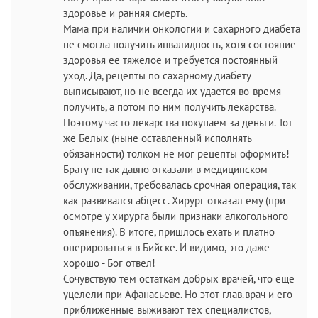
здоровье и ранняя смерть.
Мама при наличии онкологии и сахарного диабета
не смогла получить инвалидность, хотя состояние
здоровья её тяжелое и требуется постоянный
уход. Да, рецепты по сахарному диабету
выписывают, но не всегда их удается во-время
получить, а потом по ним получить лекарства.
Поэтому часто лекарства покупаем за деньги. Тот
же Белых (ныне оставленный исполнять
обязанности) толком не мог рецепты оформить!
Брату не так давно отказали в медицинском
обслуживании, требовалась срочная операция, так
как развивался абцесс. Хирург отказал ему (при
осмотре у хирурга были признаки алкогольного
опъянения). В итоге, пришлось ехать и платно
оперироваться в Бийске. И видимо, это даже
хорошо - Бог отвел!
Сочувствую тем остаткам добрых врачей, что еще
уцелели при Афанасьеве. Но этот глав.врач и его
приближенные выживают тех специалистов,