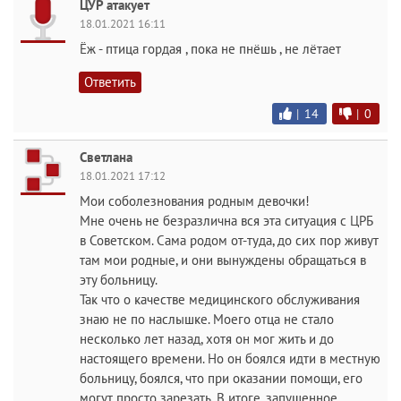
ЦУР атакует
18.01.2021 16:11
Ёж - птица гордая , пока не пнёшь , не лётает
Ответить
|
14
|
0
Светлана
18.01.2021 17:12
Мои соболезнования родным девочки!
Мне очень не безразлична вся эта ситуация с ЦРБ
в Советском. Сама родом от-туда, до сих пор живут
там мои родные, и они вынуждены обращаться в
эту больницу.
Так что о качестве медицинского обслуживания
знаю не по наслышке. Моего отца не стало
несколько лет назад, хотя он мог жить и до
настоящего времени. Но он боялся идти в местную
больницу, боялся, что при оказании помощи, его
могут просто зарезать. В итоге, запущенное