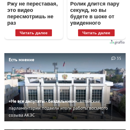
Ржу не переставая,
Ролик длится пару
это видео
секунд, но вы
пересмотришь не
будете в шоке от
раз
увиденного
Читать далее
Читать далее
35
Есть мнение
«Не все депутаты - бездельники»:
алтайские
парламентарии подвели итоги работы восьмого
созыва АКЗС