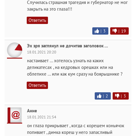
Случилась страшная трагедия и губернатор не мог
закрыть на это глаза!!!
Ответить
|
3
|
19
Эх зря заглянул не дочитав заголовок ...
18.01.2021 20:20
настаивает ... хотелось узнать на каких
деликатесах , на кедровых орешках или на
облепихе ... или как кум сразу на боярышнике ?
Ответить
|
2
|
3
Анне
18.01.2021 21:54
он глаза прикрывает , когда с корешем коньячок
попивает , димка кореш у него запасливый