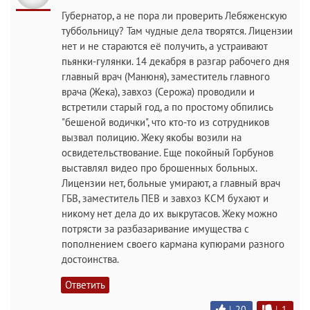
Губернатор, а не пора ли проверить Лебяженскую
туббольницу? Там чудные дела творятся. Лицензии
нет и не стараются её получить, а устраивают
пьянки-гулянки. 14 декабря в разгар рабочего дня
главный врач (Манюня), заместитель главного
врача (Жека), завхоз (Серожа) проводили и
встретили старый год, а по простому обпились
"бешеной водички", что кто-то из сотрудников
вызвал полицию. Жеку якобы возили на
освидетельствование. Еще покойный Горбунов
выставлял видео про брошенных больных.
Лицензии нет, больные умирают, а главный врач
ГБВ, заместитель ПЕВ и завхоз КСМ бухают и
никому нет дела до их выкрутасов. Жеку можно
потрясти за разбазаривание имущества с
пополнением своего кармана купюрами разного
достоинства.
Ответить
|
20
|
1