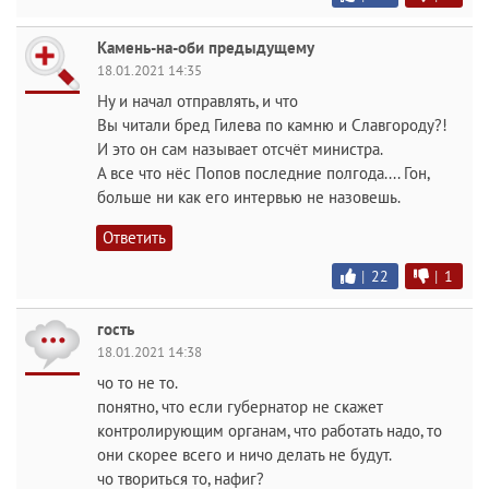
Камень-на-оби предыдущему
18.01.2021 14:35
Ну и начал отправлять, и что
Вы читали бред Гилева по камню и Славгороду?!
И это он сам называет отсчёт министра.
А все что нёс Попов последние полгода.... Гон,
больше ни как его интервью не назовешь.
Ответить
|
22
|
1
гость
18.01.2021 14:38
чо то не то.
понятно, что если губернатор не скажет
контролирующим органам, что работать надо, то
они скорее всего и ничо делать не будут.
чо твориться то, нафиг?