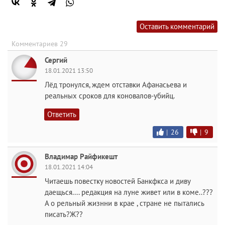
Оставить комментарий
Комментариев 29
Сергий
18.01.2021 13:50
Лёд тронулся, ждем отставки Афанасьева и
реальных сроков для коновалов-убийц.
Ответить
|
26
|
9
Владимар Райфикешт
18.01.2021 14:04
Читаешь повестку новостей Банкфкса и диву
даещься.... редакция на луне живет или в коме..???
А о рельный жизнни в крае , стране не пытались
писать?Ж??