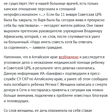
не существует. Нет в нашей больнице врачей
,
есть только
хамское отношение персонала и сплошной
непрофессионализм <…> Если бы 11 января Советская ЦРБ
была бы закрыта
,
то Варя была бы сегодня жива и прекрасно
себя бы чувствовала». — негодуют жители района. Они также
выразили претензии руководителю учреждения Владимиру
Афанасьеву
,
который
,
с их слов
,
после случившегося ушел
на больничный. «Надо иметь совесть хотя бы отвечать
за содеянное», — заявили граждане.
Напомним
,
что в Алтайском крае
возбуждено
и расследуется
уголовное дело о неоказании медицинской помощи ребенку
в Советской ЦРБ
,
в результате чего девочка скончалась.
Данную информацию ИА «Банкфакс» подтвердили в пресс-
службе СУ СКР по Алтайскому краю
,
а ранее об этом сообщала
мать погибшего ребенка Регина Г. Женщина написала о смерти
дочери в Сети и постаралась привлечь к ситуации как можно
больше внимания
,
подключив к проблеме известных блогеров
и телеведущих.
Со слов женщины
,
ее дочь опрокинула на себя стакан