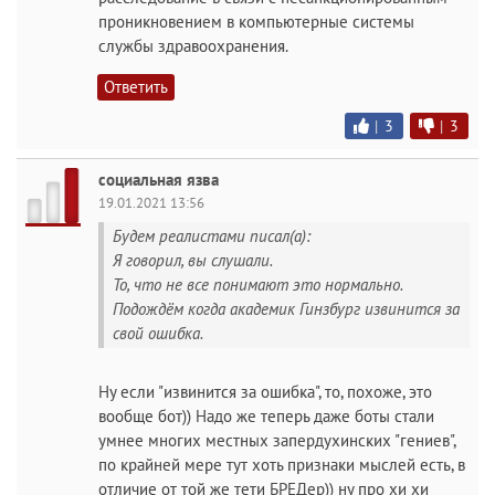
проникновением в компьютерные системы
службы здравоохранения.
Ответить
|
3
|
3
социальная язва
19.01.2021 13:56
Будем реалистами писал(а):
Я говорил, вы слушали.
То, что не все понимают это нормально.
Подождём когда академик Гинзбург извинится за
свой ошибка.
Ну если "извинится за ошибка", то, похоже, это
вообще бот)) Надо же теперь даже боты стали
умнее многих местных запердухинских "гениев",
по крайней мере тут хоть признаки мыслей есть, в
отличие от той же тети БРЕДер)) ну про хи хи