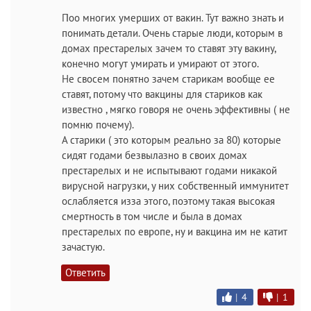
Поо многих умерших от вакин. Тут важно знать и
понимать детали. Очень старые люди, которым в
домах престарелых зачем то ставят эту вакину,
конечно могут умирать и умирают от этого.
Не свосем понятно зачем старикам вообще ее
ставят, потому что вакцины для стариков как
известно , мягко говоря не очень эффективны ( не
помню почему).
А старики ( это которым реально за 80) которые
сидят годами безвылазно в своих домах
престарелых и не испытывают годами никакой
вирусной нагрузки, у них собственный иммунитет
ослабляется изза этого, поэтому такая высокая
смертность в том числе и была в домах
престарелых по европе, ну и вакцина им не катит
зачастую.
Ответить
|
4
|
1