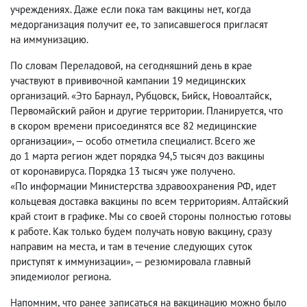
учреждениях. Даже если пока там вакцины нет
,
когда
медорганизация получит ее
,
то записавшегося пригласят
на иммунизацию.
По словам Переладовой
,
на сегодняшний день в крае
участвуют в прививочной кампании 19 медицинских
организаций. «Это Барнаул
,
Рубцовск
,
Бийск
,
Новоалтайск
,
Первомайский район и другие территории. Планируется
,
что
в скором времени присоединятся все 82 медицинские
организации», — особо отметила специалист. Всего же
до 1 марта регион ждет порядка 94,5 тысяч доз вакцины
от коронавируса. Порядка 13 тысяч уже получено.
«По информации Министерства здравоохранения РФ
,
идет
кольцевая доставка вакцины по всем территориям. Алтайский
край стоит в графике. Мы со своей стороны полностью готовы
к работе. Как только будем получать новую вакцину
,
сразу
направим на места
,
и там в течение следующих суток
приступят к иммунизации», — резюмировала главный
эпидемиолог региона.
Напомним
,
что ранее записаться на вакцинацию можно было