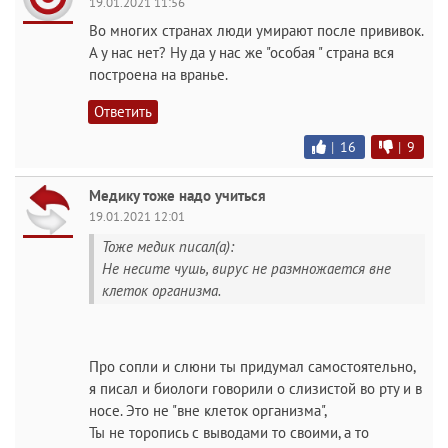
19.01.2021 11:56
Во многих странах люди умирают после прививок.
А у нас нет? Ну да у нас же "особая " страна вся
построена на вранье.
Ответить
|
16
|
9
Медику тоже надо учиться
19.01.2021 12:01
Тоже медик писал(а):
Не несите чушь, вирус не размножается вне
клеток организма.
Про сопли и слюни ты придумал самостоятельно,
я писал и биологи говорили о слизистой во рту и в
носе. Это не "вне клеток организма",
Ты не торопись с выводами то своими, а то