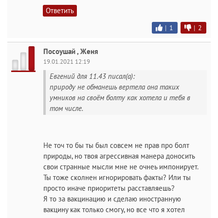
Ответить
|
1
|
2
Посоушай , Женя
19.01.2021 12:19
Евгений для 11.43 писал(а):
природу не обманешь вертела она таких
умников на своём болту как хотела и тебя в
том числе.
Не точ то бы ты был совсем не прав про болт
природы, но твоя агрессивная манера доносить
свои странные мысли мне не очнеь импонирует.
Ты тоже сколнен игнорировать факты? Или ты
просто иначе приоритеты расставляешь?
Я то за вакцинацию и сделаю иностранную
вакцину как только смогу, но все что я хотел