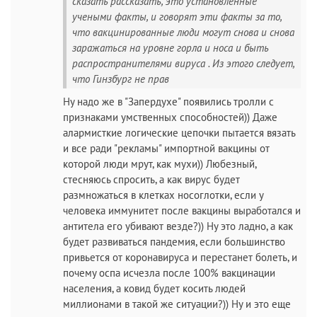
сказать рассказать, это установленные
учеными факты, и говорят эти факты за то,
что вакцинированные люди могут снова и снова
заражаться на уровне горла и носа и быть
распространителями вируса . Из этого следует,
что Гинзбург не прав
Ну надо же в "Запердухе" появились тролли с
признаками умственных способностей)) Даже
алармисткие логические цепочки пытается вязать
и все ради "рекламы" импортной вакцины от
которой люди мрут, как мухи)) Любезный,
стесняюсь спросить, а как вирус будет
размножаться в клетках носоглотки, если у
человека иммунитет после вакцины выработался и
антитела его убивают везде?)) Ну это ладно, а как
будет развиваться пандемия, если большинство
привьется от коронавируса и перестанет болеть, и
почему оспа исчезла после 100% вакцинации
населения, а ковид будет косить людей
миллионами в такой же ситуации?)) Ну и это еще