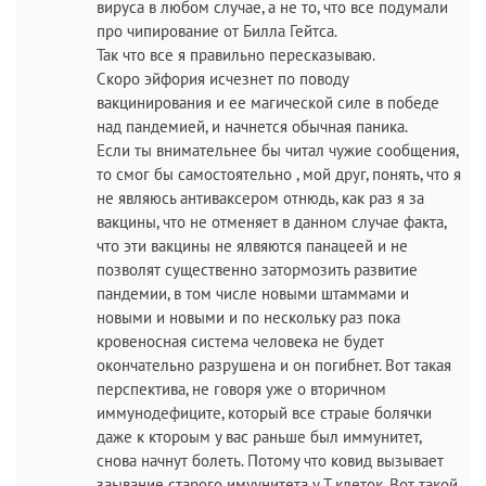
вируса в любом случае, а не то, что все подумали
про чипирование от Билла Гейтса.
Так что все я правильно пересказываю.
Скоро эйфория исчезнет по поводу
вакцинирования и ее магической силе в победе
над пандемией, и начнется обычная паника.
Если ты внимательнее бы читал чужие сообщения,
то смог бы самостоятельно , мой друг, понять, что я
не являюсь антиваксером отнюдь, как раз я за
вакцины, что не отменяет в данном случае факта,
что эти вакцины не ялвяются панацеей и не
позволят существенно затормозить развитие
пандемии, в том числе новыми штаммами и
новыми и новыми и по нескольку раз пока
кровеносная система человека не будет
окончательно разрушена и он погибнет. Вот такая
перспектива, не говоря уже о вторичном
иммунодефиците, который все страые болячки
даже к ктороым у вас раньше был иммунитет,
снова начнут болеть. Потому что ковид вызывает
заывание старого имуунитета у Т клеток. Вот такой