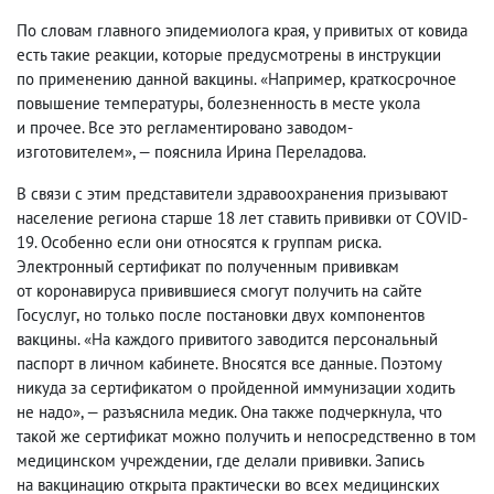
По словам главного эпидемиолога края
,
у привитых от ковида
есть такие реакции
,
которые предусмотрены в инструкции
по применению данной вакцины. «Например
,
краткосрочное
повышение температуры
,
болезненность в месте укола
и прочее. Все это регламентировано заводом-
изготовителем», — пояснила Ирина Переладова.
В связи с этим представители здравоохранения призывают
население региона старше 18 лет ставить прививки от COVID-
19. Особенно если они относятся к группам риска.
Электронный сертификат по полученным прививкам
от коронавируса привившиеся смогут получить на сайте
Госуслуг
,
но только после постановки двух компонентов
вакцины. «На каждого привитого заводится персональный
паспорт в личном кабинете. Вносятся все данные. Поэтому
никуда за сертификатом о пройденной иммунизации ходить
не надо», — разъяснила медик. Она также подчеркнула
,
что
такой же сертификат можно получить и непосредственно в том
медицинском учреждении
,
где делали прививки. Запись
на вакцинацию открыта практически во всех медицинских