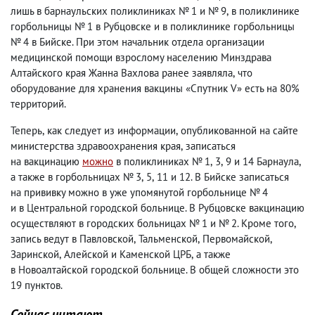
лишь в барнаульских поликлиниках № 1 и № 9
,
в поликлинике
горбольницы № 1 в Рубцовске и в поликлинике горбольницы
№ 4 в Бийске. При этом начальник отдела организации
медицинской помощи взрослому населению Минздрава
Алтайского края Жанна Вахлова ранее заявляла
,
что
оборудование для хранения вакцины «Спутник V» есть на 80%
территорий.
Теперь
,
как следует из информации
,
опубликованной на сайте
министерства здравоохранения края
,
записаться
на вакцинацию
можно
в поликлиниках № 1
,
3
,
9 и 14 Барнаула
,
а также в горбольницах № 3
,
5
,
11 и 12. В Бийске записаться
на прививку можно в уже упомянутой горбольнице № 4
и в Центральной городской больнице. В Рубцовске вакцинацию
осуществляют в городских больницах № 1 и № 2. Кроме того
,
запись ведут в Павловской
,
Тальменской
,
Первомайской
,
Заринской
,
Алейской и Каменской ЦРБ
,
а также
в Новоалтайской городской больнице. В общей сложности это
19 пунктов.
Сейчас читают