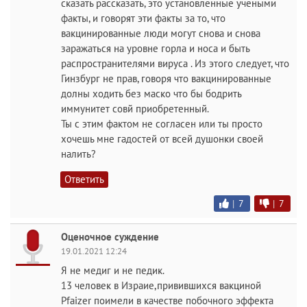
сказать рассказать, это установленные учеными
факты, и говорят эти факты за то, что
вакцинированные люди могут снова и снова
заражаться на уровне горла и носа и быть
распространителями вируса . Из этого следует, что
Гинзбург не прав, говоря что вакцинированные
долны ходить без маско что бы бодрить
иммунитет совй приобретенный.
Ты с этим фактом не согласен или ты просто
хочешь мне гадостей от всей душонки своей
налить?
Ответить
|
7
|
7
Оценочное суждение
19.01.2021 12:24
Я не медиг и не педик.
13 человек в Израие,привившихся вакциной
Pfaizer поимели в качестве побочного эффекта