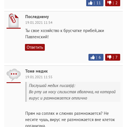
|
11
|
2
Последнему
19.01.2021 11:54
Ты свое хозяйство к брусчатке прибей,аки
Павленский!
Ответить
|
6
|
7
Тоже медик
19.01.2021 11:55
Послушай медик писал(а):
Во рту ив носу слизистая оболочка, на которой
вирус и размножается отлично
Прям на соплях и слюнях размножается? Не
несите чушь, вирус не размножается вне клеток
организма.