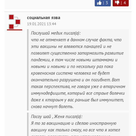
|
3
|
4
социальная язва
19.01.2021 13:44
Послушай медик писал(а):
что не отменяет в данном случае факта, что
эти вакцины не ялвяются панацеей и не
позволят существенно затормозить развитие
пандемии, в том числе новыми штаммами и
новыми и новыми и по нескольку раз пока
кровеносная система человека не будет
окончательно разрушена и он погибнет. Вот
такая перспектива, не говоря уже о вторичном
иммунодефиците, который все страые болячки
даже к ктороым у вас раньше был иммунитет,
снова начнут болеть.
Посоу шай , Женя писал(а):
Я то за вакцинацию и сделаю иностранную
вакцину как только смогу, но все что я хотел