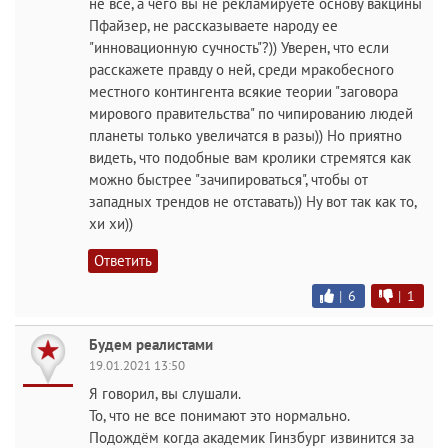
не все, а чего вы не рекламируете основу вакцины
Пфайзер, не рассказываете народу ее
"инновационную сучность"?)) Уверен, что если
расскажете правду о ней, среди мракобесного
местного контингента всякие теории "заговора
мирового правительства" по чипированию людей
планеты только увеличатся в разы)) Но приятно
видеть, что подобные вам кролики стремятся как
можно быстрее "зачипироваться", чтобы от
западных трендов не отставать)) Ну вот так как то,
хи хи))
Ответить
|
6
|
1
Будем реалистами
19.01.2021 13:50
Я говорил, вы слушали.
То, что не все понимают это нормально.
Подождём когда академик Гинзбург извинится за