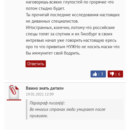
наговоришь всяких глупостей по грорячке что
потом стыдно будет.
Ты прочитай последние исследования настоящих
не диванных специалистов.
ИНостранных, конечно, потому что российские
спецы топят за спутник и их Гинзбург в своих
интревью начал уже говорить настоящую ересь
про то что привитым НУЖНо не носить маски что
бы иммунитет свой бодрить.
Ответить
|
3
|
6
Важно знать детали
19.01.2021 12:09
Параграф писал(а):
Во многих странах люди умирают после
прививок.