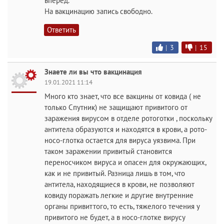
вперёд.
На вакцинацию запись свободно.
Ответить
|
3
|
15
Знаете ли вы что вакцинация
19.01.2021 11:14
Много кто знает, что все вакцины от ковида ( не
только Спутник) не защищают привитого от
заражения вирусом в отделе ротоготки , поскольку
антитела образуются и находятся в крови, а рото-
носо-глотка остается для вируса уязвима. При
таком заражении привитый становится
переносчиком вируса и опасен для окружающих,
как и не привитый. Разница лишь в том, что
антитела, находящиеся в крови, не позволяют
ковиду поражать легкие и другие внутренние
органы привиттого, то есть, тяжелого течения у
привитого не будет, а в носо-глотке вирусу