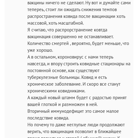
вакцины ничего не сделают. Ну вот и думайте сами
тепереь, стоит ли ожидать снижения темпов
распространения ковида после вакцинации хоть
массовой, хоть масштабной.
Я считаю, что распрорстранение ковтда
вакцинация совершенно не останавливает.
Количество смертей , вероятно, будет меньше, что
уже хорошо.
А в остальном, короновирус с нами теперь
навсегда, и впору строить ковидные стационары на
постоянной основе, как существуют
туберкулезные больницы. Ковид и есть
хроническое заболевание. И скоро все станут
хроническими ковидниками.
А каждый новый штамм будет с радостью принят
вашей глоткой и размножен в ней.
Вторичный иммунодефицит это самое малое
последствие ковида.
Но почему то даже неглупые люди продолжают
верить, что вакцинация позволит в ближайшее