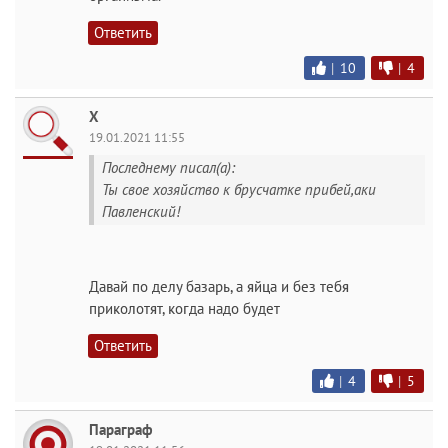
Ответить
|
10
|
4
Х
19.01.2021 11:55
Последнему писал(а):
Ты свое хозяйство к брусчатке прибей,аки
Павленский!
Давай по делу базарь, а яйца и без тебя
приколотят, когда надо будет
Ответить
|
4
|
5
Параграф