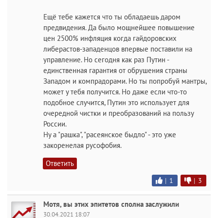
Ещё тебе кажется что ты обладаешь даром
предвидения. Да было мощнейшее повышение
цен 2500% инфляция когда гайдоровских
либерастов-западенцов впервые поставили на
управление. Но сегодня как раз Путин -
единственная гарантия от обрушения страны
Западом и компрадорами. Но ты попробуй мантры,
может у тебя получится. Но даже если что-то
подобное случится, Путин это использует для
очередной чистки и преобразований на пользу
России.
Ну а "рашка", "расеянское быдло" - это уже
закоренелая русофобия.
Ответить
|
1
|
3
Мотя, вы этих эпитетов сполна заслужили
30.04.2021 18:07