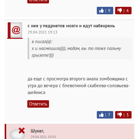
|
9
|
4
с нее у педриетов мозги и едут набекрень
29.04.2021 19:13
я писал(а):
х и насмешила)))), мадам, вы то тоже пальму
грызете!)))
да еще с просмотра второго анала зомбоящика с
утра до вечера с блевотиной скабеева-соловьева-
шейниса
Ответить
|
7
|
3
Шукег,
29.04.2021 19:50