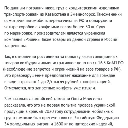
По данным пограничников
,
груз с кондитерскими изделиями
транспортировали из Казахстана в Змеиногорск. Таможенники
осмотрели автомобиль перевозчика из РФ и обнаружили
четыре коробки с конфетами весом более 30 кг. Судя
по маркировке
,
производителем является украинская
компания «Рошен». Такие товары из данной страны в России
запрещены.
Так
,
в отношении россиянина за попытку ввоза санкционных
товаров возбудили административное дело по ст. 16.3 КоАП РФ
(
несоблюдение запретов и ограничений на ввоз товаров в РФ).
Это правонарушение предполагает наказание для граждан
в виде штрафа от 1 до 2,5 тысяч рублей с конфискацией.
Отмечается
,
что запретные конфеты уже изъяли.
Замначальника алтайской таможни Ольга Моисеева
рассказала
,
что это не первая попытка провоза украинской
продукции в крае. «В 2020 году сотрудниками мобильных
групп таможни был пресечен ввоз в Российскую Федерацию
34 холодильных витрин и 1600 кг кондитерских изделий
,