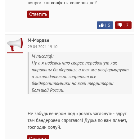
вопрос-эти конфеты кошерны,не?
Ответить
|
5
|
7
М-Мордве
29.04.2021 19:10
M писал(а):
Ну а я надеюсь что скорее передохнут как
тараканы бандеровцы, а так же расформируют
и законодательно запретят все
бандеропитомники на всей территории
Большой России.
Не забудь вечером под кровать заглянуть - вдруг
там бандеровец спрятался! Дурка по вам плачет,
господин холуй.
Ответить