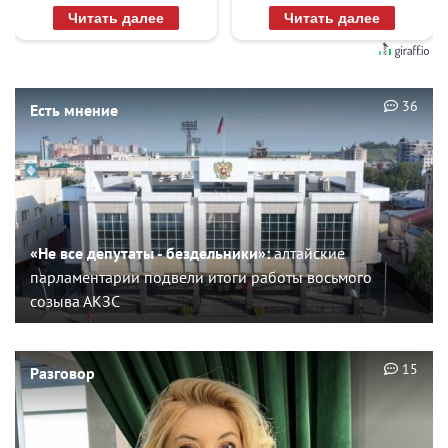
раз
Читать далее
Читать далее
36
Есть мнение
«Не все депутаты - бездельники»:
алтайские
парламентарии подвели итоги работы восьмого
созыва АКЗС
15
Разговор