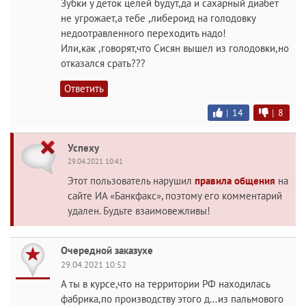
Зубки у деток целей будут,да и сахарный диабет
не угрожает,а тебе ,либероид на голодовку
недоотравленного переходить надо!
Или,как ,говорят,что Сисян вышел из голодовки,но
отказался срать???
Ответить
|
14
|
8
Успеху
29.04.2021 10:41
Этот пользователь нарушил
правила общения
на
сайте ИА «Банкфакс», поэтому его комментарий
удален. Будьте взаимовежливы!
Очередной заказухе
29.04.2021 10:52
А ты в курсе,что на территории РФ находилась
фабрика,по производству этого д...из пальмового