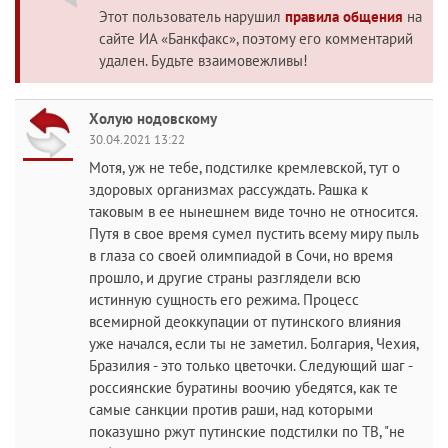
Этот пользователь нарушил
правила общения
на
сайте ИА «Банкфакс», поэтому его комментарий
удален. Будьте взаимовежливы!
Холую нодовскому
30.04.2021 13:22
Мотя, уж не тебе, подстилке кремлевской, тут о
здоровых организмах рассуждать. Рашка к
таковым в ее нынешнем виде точно не относится.
Путя в свое время сумел пустить всему миру пыль
в глаза со своей олимпиадой в Сочи, но время
прошло, и другие страны разглядели всю
истинную сущность его режима. Процесс
всемирной деоккупации от путинского влияния
уже начался, если ты не заметил. Болгария, Чехия,
Бразилия - это только цветочки. Следующий шаг -
россиянские буратины воочию убедятся, как те
самые санкции против раши, над которыми
показушно ржут путинские подстилки по ТВ, "не