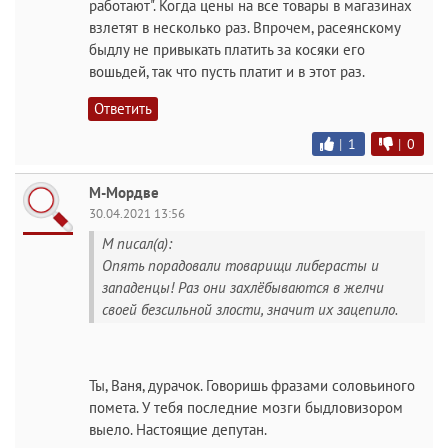
работают". Когда цены на все товары в магазинах
взлетят в несколько раз. Впрочем, расеянскому
быдлу не привыкать платить за косяки его
вошьдей, так что пусть платит и в этот раз.
Ответить
|
1
|
0
М-Мордве
30.04.2021 13:56
M писал(а):
Опять порадовали товарищи либерасты и
западенцы! Раз они захлёбываются в желчи
своей безсильной злости, значит их зацепило.
Ты, Ваня, дурачок. Говоришь фразами соловьиного
помета. У тебя последние мозги быдловизором
выело. Настоящие депутан.