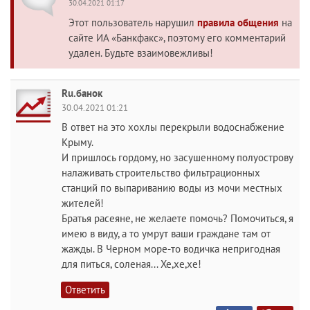
30.04.2021 01:17
Этот пользователь нарушил
правила общения
на
сайте ИА «Банкфакс», поэтому его комментарий
удален. Будьте взаимовежливы!
Ru.банок
30.04.2021 01:21
В ответ на это хохлы перекрыли водоснабжение
Крыму.
И пришлось гордому, но засушенному полуострову
налаживать строительство фильтрационных
станций по выпариванию воды из мочи местных
жителей!
Братья расеяне, не желаете помочь? Помочиться, я
имею в виду, а то умрут ваши граждане там от
жажды. В Черном море-то водичка непригодная
для питься, соленая... Хе,хе,хе!
Ответить