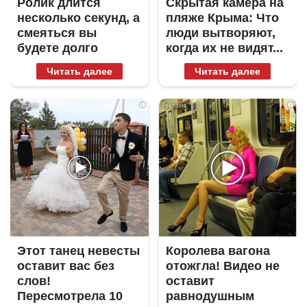
Ролик длится
Скрытая камера на
несколько секунд, а
пляже Крыма: Что
смеяться вы
люди вытворяют,
будете долго
когда их не видят...
Читать далее
Читать далее
i
i
Этот танец невесты
Королева вагона
оставит вас без
отожгла! Видео не
слов!
оставит
Пересмотрела 10
равнодушным