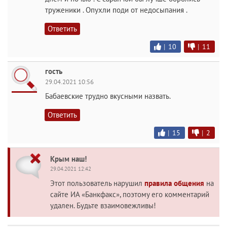
труженики . Опухли поди от недосыпания .
Ответить
|
10
|
11
гость
29.04.2021 10:56
Бабаевские трудно вкусными назвать.
Ответить
|
15
|
2
Крым наш!
29.04.2021 12:42
Этот пользователь нарушил
правила общения
на
сайте ИА «Банкфакс», поэтому его комментарий
удален. Будьте взаимовежливы!