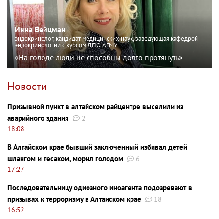
Инна Вейцман
эндокринолог, кандидат медицинских наук, заведующая кафедрой
эндокринологии с курсом ДПО АГМУ
«На голоде люди не способны долго протянуть»
Новости
Призывной пункт в алтайском райцентре выселили из
аварийного здания
2
18:08
В Алтайском крае бывший заключенный избивал детей
шлангом и тесаком, морил голодом
6
17:27
Последовательницу одиозного иноагента подозревают в
призывах к терроризму в Алтайском крае
18
16:52