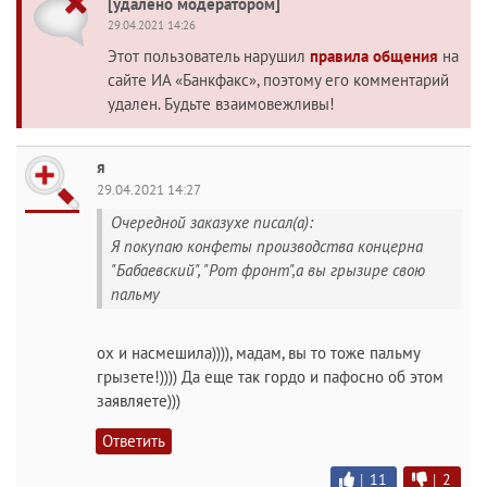
[удалено модератором]
29.04.2021 14:26
Этот пользователь нарушил
правила общения
на
сайте ИА «Банкфакс», поэтому его комментарий
удален. Будьте взаимовежливы!
я
29.04.2021 14:27
Очередной заказухе писал(а):
Я покупаю конфеты производства концерна
"Бабаевский", "Рот фронт",а вы грызире свою
пальму
ох и насмешила)))), мадам, вы то тоже пальму
грызете!)))) Да еще так гордо и пафосно об этом
заявляете)))
Ответить
|
11
|
2