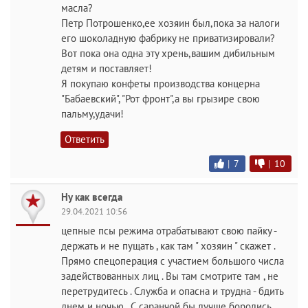
масла?
Петр Потрошенко,ее хозяин был,пока за налоги
его шоколадную фабрику не приватизировали?
Вот пока она одна эту хрень,вашим дибильным
детям и поставляет!
Я покупаю конфеты производства концерна
"Бабаевский", "Рот фронт",а вы грызире свою
пальму,удачи!
Ответить
|
7
|
10
Ну как всегда
29.04.2021 10:56
цепные псы режима отрабатывают свою пайку -
держать и не пущать , как там " хозяин " скажет .
Прямо спецоперация с участием большого числа
задействованных лиц . Вы там смотрите там , не
перетрудитесь . Служба и опасна и трудна - бдить
днем и ночью . С саранчой бы лучше боролись