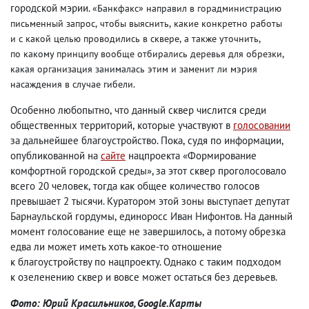
городской мэрии.
«Банкфакс» направил в горадминистрацию
письменный запрос
,
чтобы выяснить
,
какие конкретно работы
и с какой целью проводились в сквере
,
а также уточнить
,
по какому принципу вообще отбирались деревья для обрезки
,
какая организация занималась этим и заменит ли мэрия
насаждения в случае гибели.
Особенно любопытно
,
что данный сквер числится среди
общественных территорий
,
которые участвуют в
голосовании
за дальнейшее благоустройство. Пока
,
судя по информации
,
опубликованной на
сайте
нацпроекта «Формирование
комфортной городской среды», за этот сквер проголосовало
всего 20 человек
,
тогда как общее количество голосов
превышает 2 тысячи. Куратором этой зоны выступает депутат
Барнаульской гордумы
,
единоросс Иван Нифонтов. На данный
момент голосование еще не завершилось
,
а потому обрезка
едва ли может иметь хоть какое-то отношение
к благоустройству по нацпроекту. Однако с таким подходом
к озеленению сквер и вовсе может остаться без деревьев.
Фото: Юрий Красильников, Google.Карты