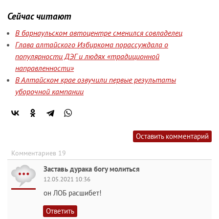
Сейчас читают
В барнаульском автоцентре сменился совладелец
Глава алтайского Избиркома порассуждала о
популярности ДЭГ и людях «традиционной
направленности»
В Алтайском крае озвучили первые результаты
уборочной кампании
Оставить комментарий
Комментариев 19
Заставь дурака богу молиться
12.05.2021 10:36
он ЛОБ расшибет!
Ответить