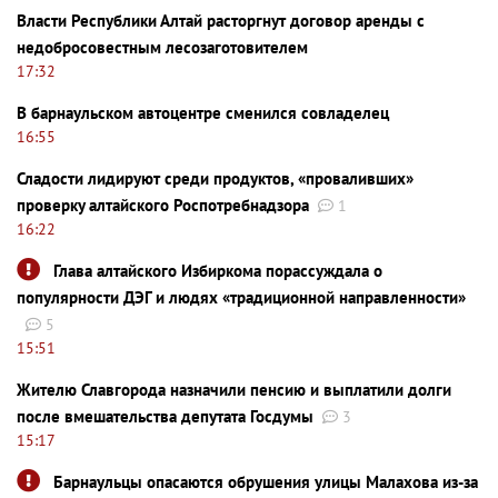
Власти Республики Алтай расторгнут договор аренды с
недобросовестным лесозаготовителем
17:32
В барнаульском автоцентре сменился совладелец
16:55
Сладости лидируют среди продуктов, «проваливших»
проверку алтайского Роспотребнадзора
1
16:22
Глава алтайского Избиркома порассуждала о
популярности ДЭГ и людях «традиционной направленности»
5
15:51
Жителю Славгорода назначили пенсию и выплатили долги
после вмешательства депутата Госдумы
3
15:17
Барнаульцы опасаются обрушения улицы Малахова из-за