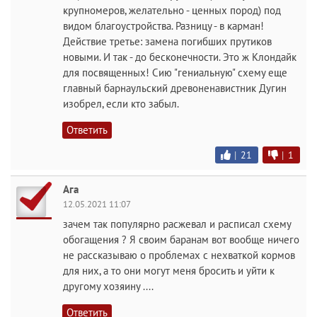
крупномеров, желательно - ценных пород) под
видом благоустройства. Разницу - в карман!
Действие третье: замена погибших прутиков
новыми. И так - до бесконечности. Это ж Клондайк
для посвященных! Сию "гениальную" схему еще
главный барнаульский древоненавистник Дугин
изобрел, если кто забыл.
Ответить
|
21
|
1
Ага
12.05.2021 11:07
зачем так популярно расжевал и расписал схему
обогащения ? Я своим баранам вот вообще ничего
не рассказываю о проблемах с нехваткой кормов
для них, а то они могут меня бросить и уйти к
другому хозяину ....
Ответить