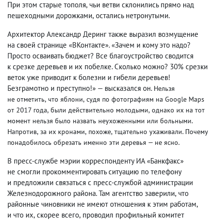
При этом старые тополя
,
чьи ветви склонились прямо над
пешеходными дорожками
,
остались нетронутыми.
Архитектор Александр Деринг также выразил возмущение
на своей странице «ВКонтакте». «Зачем и кому это надо?
Просто осваивать бюджет? Все благоустройство сводится
к срезке деревьев и их побелке. Сколько можно? 30% срезки
веток уже приводит к болезни и гибели деревьев!
Безграмотно и преступно!» — высказался он.
Нельзя
не отметить
,
что яблони
,
судя по фотографиям на Google Maps
от 2017 года
,
были действительно молодыми
,
однако их на тот
момент нельзя было назвать неухоженными или больными.
Напротив
,
за их кронами
,
похоже
,
тщательно ухаживали. Почему
понадобилось обрезать именно эти деревья — не ясно.
В пресс-службе мэрии корреспонденту ИА «Банкфакс»
не смогли прокомментировать ситуацию по телефону
и предложили связаться с пресс-службой администрации
Железнодорожного района. Там агентство заверили
,
что
районные чиновники не имеют отношения к этим работам
,
и что их
,
скорее всего
,
проводил профильный комитет