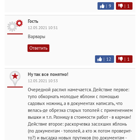
|
9
|
1
Гость
12.05.2021 10:51
Варвары
Ответить
|
12
|
1
Ну так все понятно!
12.05.2021 10:53
Очередной распил намечается. Действие первое:
тупо обкорнать молодые яблони с помощью
садовых ножниц, а в документах написать, что
велась-де обрезка старых тополей с применением
вышки и т.п. Разницу в стоимости работ - в карман!
Действие второе: раскорчевка засохших яблонь
(по документам - тополей, а кто ж потом проверит-
то?) и высадка новых прутиков (по документам -