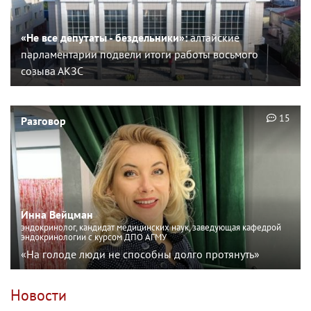
«Не все депутаты - бездельники»:
алтайские
парламентарии подвели итоги работы восьмого
созыва АКЗС
15
Разговор
Инна Вейцман
эндокринолог, кандидат медицинских наук, заведующая кафедрой
эндокринологии с курсом ДПО АГМУ
«На голоде люди не способны долго протянуть»
Новости