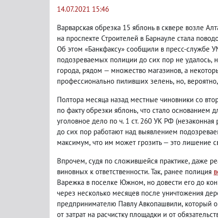
14.07.2021 15:46
Варварская обрезка 15 яблонь в сквере возле Алт
на проспекте Строителей в Барнауле стала повод
Об этом «Банкфаксу» сообщили в пресс-службе УМ
подозреваемых полиции до сих пор не удалось
,
н
города
,
рядом — множество магазинов
,
а некотор
профессионально пиливших зелень
,
но
,
вероятно
,
Полтора месяца назад местные чиновники со вто
по факту обрезки яблонь
,
что стало основанием д
уголовное дело по ч. 1 ст. 260 УК РФ
(
незаконная 
до сих пор работают над выявлением подозревае
максимум
,
что им может грозить — это лишение с
Впрочем
,
судя по сложившейся практике
,
даже ре
виновных к ответственности. Так
,
ранее полиция
в
Варежка в поселке Южном
,
но довести его до ко
через несколько месяцев после уничтожения дере
предпринимателю Павлу Авкопашвили
,
который о
от затрат на расчистку площадки и от обязатель