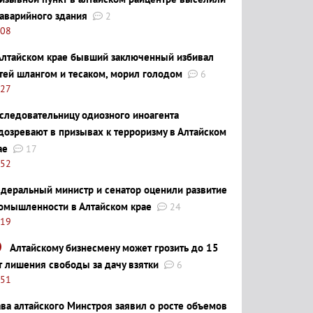
 аварийного здания
2
:08
Алтайском крае бывший заключенный избивал
тей шлангом и тесаком, морил голодом
6
:27
следовательницу одиозного иноагента
дозревают в призывах к терроризму в Алтайском
ае
17
:52
деральный министр и сенатор оценили развитие
омышленности в Алтайском крае
24
:19
Алтайскому бизнесмену может грозить до 15
т лишения свободы за дачу взятки
6
:51
ава алтайского Минстроя заявил о росте объемов