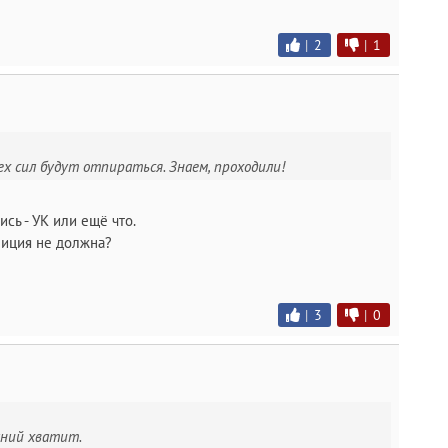
|
2
|
1
сех сил будут отпираться. Знаем, проходили!
ись - УК или ещё что.
лиция не должна?
|
3
|
0
наний хватит.