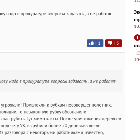
11
Эк
у надо в прокуратуре вопросы задавать , а не работяг
ст
10
|
1
|
3
от
10
ову надо в прокуратуре вопросы задавать , а не работяг
ые угрожали! Привлекли к рубкам несовершеннолетних.
олиции, те незаконную рубку обозначили
сылал рубить. Тут мимо кассы. После уничтожения деревьев
о подсчету УК, вырубили более 20 деревьев возле
Из разговора с некоторыми работниками известно,