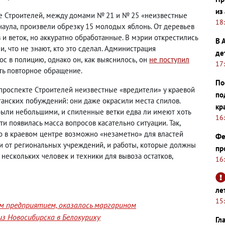
из
те Строителей
,
между домами № 21 и № 25 «неизвестные
18
наула
,
произвели обрезку 15 молодых яблонь. От деревьев
 и веток
,
но аккуратно обработанные. В мэрии открестились
В 
ли
,
что не знают
,
кто это сделал. Администрация
де
ос в полицию
,
однако он
,
как выяснилось
,
он
не поступил
17
ть повторное обращение.
По
 проспекте Строителей неизвестные «вредители» у краевой
по
ганских побуждений: они даже окрасили места спилов.
кр
 были небольшими
,
и спиленные ветки едва ли имеют хоть
16
ти появилась масса вопросов касательно ситуации. Так
,
о в краевом центре возможно «незаметно» для властей
Фе
и от региональных учреждений
,
и работы
,
которые должны
пр
 нескольких человек и техники для вывоза остатков
,
16
ле
15
им предприятием, оказалось маргарином
з Новосибирска в Белокуриху
Гл