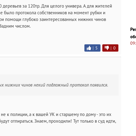
0 деревьев за 120тр. Для целого универа. А для жителей
не было протокола собственников на момент рубки и
при помощи глубоко заинтересованных нижних чинов
Задним числом.
Ре
об
09
|
5
|
0
ых нижних чинов некий подложный протокол появился.
, не к полиции, а к вашей УК и старшему по дому - это их
удут отпираться. Знаем, проходили! Тут только в суд идти,