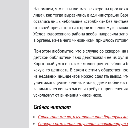
Напомним
,
что в начале мая в сквере на проспек
лица», как тогда выразились в администрации Бар
остались лишь небольшие «столбики» без листьев
от своей причастности к произошедшему и заяви
Железнодорожного района якобы направила запр
в органы
,
из-за чего чиновникам пришлось готови
При этом любопытно
,
что в случае со сквером на
детской библиотеки явно действовали не из хули
Корыстный умысел также маловероятен: яблони
какую-то ценность. В связи с этим у общественнос
из недавних инцидентов можно сделать вывод
,
чт
уничтожать целые зеленые зоны
,
даже поблизост
занимать несколько часов и требуют привлечения
ускользнут от внимания чиновников.
Сейчас читают
Сливочное масло, изготовленное барнаульск
Санкции помешали запустить авиамаршрут и