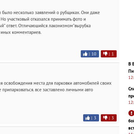
 было несколько заявлений о рубщиках. Они даже
. Но участковый отказался принимать фото и
ый" ответ. Отличаюшийся лаконизмом"вырубка
з иных комментариев.
|
10
|
1
В 
Пи
12
ля освобождения места для парковки автомобилей своих
Сл
 припарковаться. все заставлено личными авто
пр
12
|
3
|
3
бо
вс