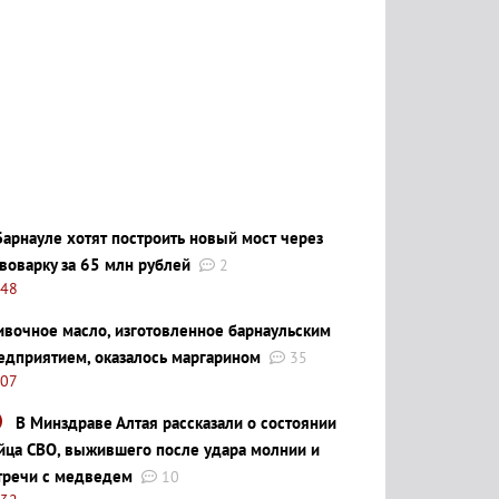
Барнауле хотят построить новый мост через
воварку за 65 млн рублей
2
:48
ивочное масло, изготовленное барнаульским
едприятием, оказалось маргарином
35
:07
В Минздраве Алтая рассказали о состоянии
йца СВО, выжившего после удара молнии и
тречи с медведем
10