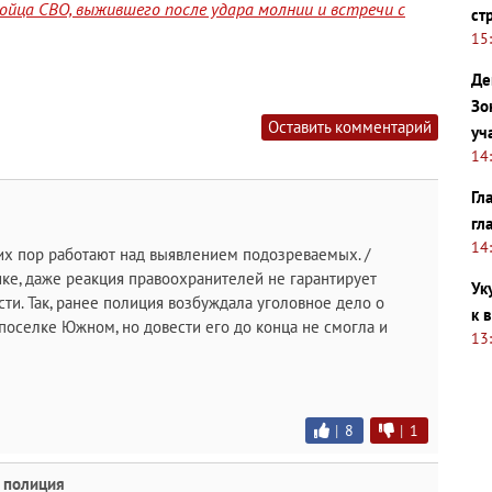
ойца СВО, выжившего после удара молнии и встречи с
ст
15
Де
Зо
Оставить комментарий
уч
14
Гл
гл
14
сих пор работают над выявлением подозреваемых. /
ике, даже реакция правоохранителей не гарантирует
Ук
ти. Так, ранее полиция возбуждала уголовное дело о
к 
поселке Южном, но довести его до конца не смогла и
13
|
8
|
1
 полиция