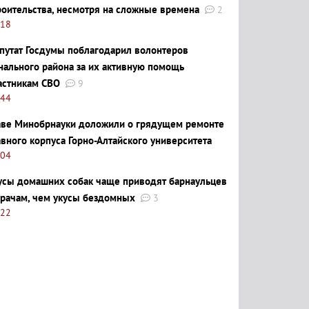
роительства, несмотря на сложные времена
2
:18
путат Госдумы поблагодарил волонтеров
нального района за их активную помощь
астникам СВО
9
:44
аве Минобрнауки доложили о грядущем ремонте
авного корпуса Горно-Алтайского университета
:04
усы домашних собак чаще приводят барнаульцев
врачам, чем укусы бездомных
3
:22