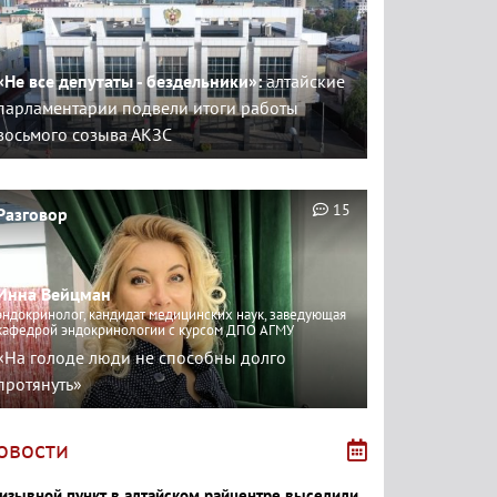
«Не все депутаты - бездельники»:
алтайские
парламентарии подвели итоги работы
восьмого созыва АКЗС
15
Разговор
Инна Вейцман
эндокринолог, кандидат медицинских наук, заведующая
кафедрой эндокринологии с курсом ДПО АГМУ
«На голоде люди не способны долго
протянуть»
овости
изывной пункт в алтайском райцентре выселили