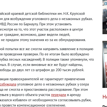
айской краевой детской библиотеки им. Н.К. Крупской
ом для возбуждения уголовного дела о незаконных рубках.
ВД России по Барнаулу. При этом установить
есмотря на то
,
что этот участок расположен в центре
ые граждане
,
возможно
,
даже видели людей
,
не придали этому значения из-за их обмундирования.
рой попытки все же смогли направить заявление в полицию
ля проведения проверки. По ее итогам было возбуждено
рубка лесных насаждений). В полиции также упомянули
,
что
мых. В случае
,
если виновные все же будут найдены
,
вободы до двух лет со штрафом до 200 тысяч рублей.
акция правоохранителей не гарантирует привлечения
озбуждала
уголовное дело о незаконных рубках у озера
нца не смогла и приостановила расследование. При этом
вьев у водного объекта участок
передали
в аренду
Н
казался избавлен от необходимости согласовывать рубки
,
ств провести компенсационное озеленение.
Пр