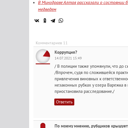
В Минздраве Алтая рассказали о состоянии б
медведем
Комментариев 11
Коррупция?
14.07.2021 15:49
/ В полиции также упомянули, что до 
/Впрочем, судя по сложившейся практ
привлечения виновных к ответственнос
незаконных рубках у озера Варежка в 
приостановила расследование./
Ответить
По моему мнению, рубщиков крышует