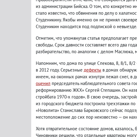
из администрации Бийска. О том
,
кто конкретно и
стало известно
,
что обвинения по делу о халатно
Студеникину. Якобы именно он не принял своевр
Студеникин находится под подпиской о невыезде
Отметим
,
что упомянутая статья предполагает п
свободы. Срок давности составляет всего два год
разбирательство
,
по аналогии с делом Маслюка
,
Напомним
,
что дома по улице Спекова
,
8
,
8/1
,
8/2
в 2012 году. Серьезные
дефекты
в домах обнаружи
инеем
,
на оконных рамах изнутри лежал снег
,
в д
оценил
председатель наблюдательного совета го
реформированию ЖКХ» Сергей Степашин. Он назв
стройбата 1970-х годов». В свою очередь
,
застрой
из городского бюджета построила трехэтажки по
«Новолита» Станислава Барковского сейчас подо
местоположение до сих пор неизвестно — он нахо
Хотя отвратительное состояние домов
,
казалось
,
Чиновники решили
,
что отдельные квартиры могу