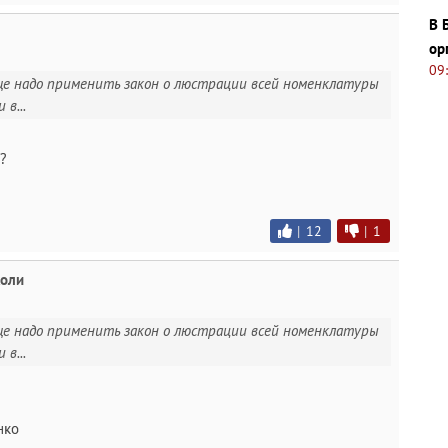
В 
ор
09
обще надо применить закон о люстрации всей номенклатуры
в...
?
|
12
|
1
коли
обще надо применить закон о люстрации всей номенклатуры
в...
нко