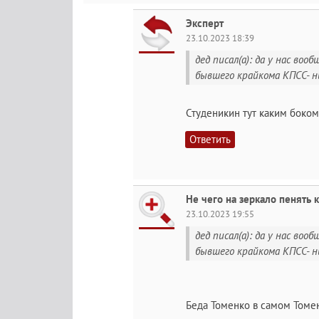
Эксперт
23.10.2023 18:39
дед писал(а): да у нас во
бывшего крайкома КПСС- ни 
Студеникин тут каким боком
Ответить
Не чего на зеркало пенять 
23.10.2023 19:55
дед писал(а): да у нас во
бывшего крайкома КПСС- ни 
Беда Томенко в самом Томе