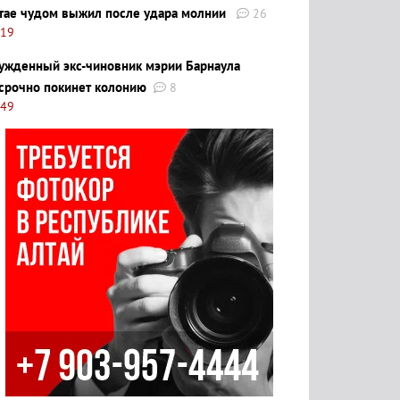
тае чудом выжил после удара молнии
26
:19
ужденный экс-чиновник мэрии Барнаула
срочно покинет колонию
8
:49