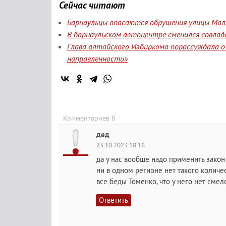
Сейчас читают
Барнаульцы опасаются обрушения улицы Мала
В барнаульском автоцентре сменился совлад
Глава алтайского Избиркома порассуждала о
направленности»
Комментариев 8
дед
23.10.2023 18:16
да у нас вообще надо применить зако
ни в одном регионе нет такого количе
все беды Томенко, что у него нет смел
Ответить