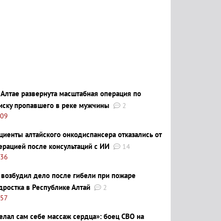
 Алтае развернута масштабная операция по
иску пропавшего в реке мужчины
2
:09
циенты алтайского онкодиспансера отказались от
ерацией после консультаций с ИИ
14
:36
 возбудил дело после гибели при пожаре
дростка в Республике Алтай
2
:57
елал сам себе массаж сердца»: боец СВО на