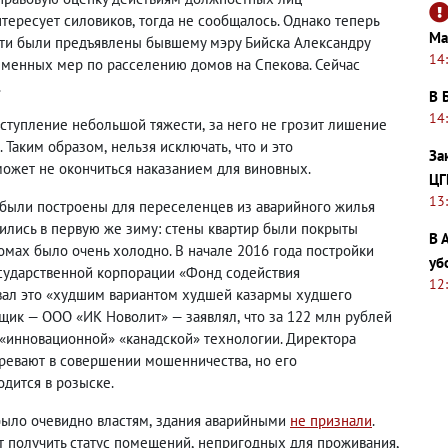
нтересует силовиков
,
тогда не сообщалось. Однако теперь
Ма
сти были предъявлены бывшему мэру Бийска Александру
14
еменных мер по расселению домов на Спекова. Сейчас
.
В 
14
реступление небольшой тяжести
,
за него не грозит лишение
а. Таким образом
,
нельзя исключать
,
что и это
За
может не окончиться наказанием для виновных.
ЦГ
13
 были построены для переселенцев из аварийного жилья
лись в первую же зиму: стены квартир были покрыты
В 
омах было очень холодно. В начале 2016 года постройки
уб
сударственной корпорации «Фонд содействия
12
ал это «худшим вариантом худшей казармы худшего
щик — ООО «ИК Новолит» — заявлял
,
что за 122 млн рублей
 «инновационной» «канадской» технологии. Директора
зревают в совершении мошенничества
,
но его
дится в розыске.
было очевидно властям
,
здания аварийными
не признали
.
т получить статус помещений
,
непригодных для проживания
,