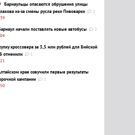
Барнаульцы опасаются обрушения улицы
лахова из-за смены русла реки Пивоварки
2
:39
Барнаул начали поставлять новые автобусы
2
:04
купку кроссовера за 3,5 млн рублей для Бийской
Б отменили
1
:21
Алтайском крае озвучили первые результаты
орочной кампании
2
:50