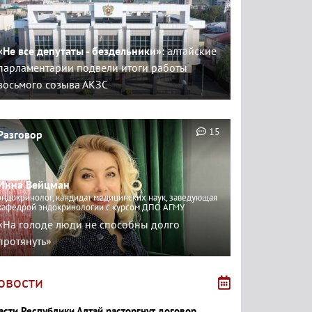
«Не все депутаты - бездельники»:
алтайские
парламентарии подвели итоги работы
восьмого созыва АКЗС
15
Разговор
Инна Вейцман
эндокринолог, кандидат медицинских наук, заведующая
кафедрой эндокринологии с курсом ДПО АГМУ
«На голоде люди не способны долго
протянуть»
овости
асти Республики Алтай расторгнут договор