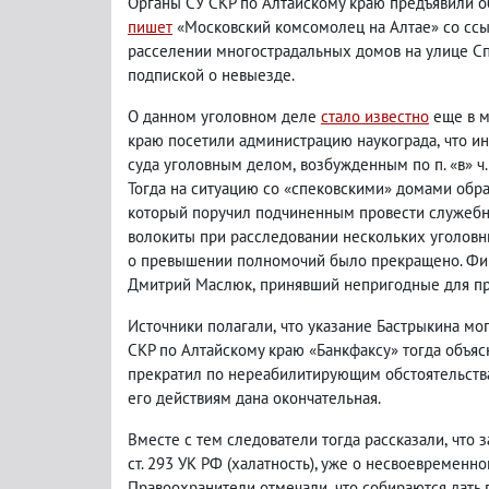
Органы СУ СКР по Алтайскому краю предъявили о
пишет
«Московский комсомолец на Алтае» со ссыл
расселении многострадальных домов на улице Сп
подпиской о невыезде.
О данном уголовном деле
стало известно
еще в м
краю посетили администрацию наукограда
,
что и
суда уголовным делом
,
возбужденным по п. «в» ч.
Тогда на ситуацию со «спековскими» домами обр
который поручил подчиненным провести служебну
волокиты при расследовании нескольких уголовн
о превышении полномочий было прекращено. Фигу
Дмитрий Маслюк
,
принявший непригодные для пр
Источники полагали
,
что указание Бастрыкина мог
СКР по Алтайскому краю «Банкфаксу» тогда объя
прекратил по нереабилитирующим обстоятельства
его действиям дана окончательная.
Вместе с тем следователи тогда рассказали
,
что 
ст. 293 УК РФ
(
халатность), уже о несвоевременно
Правоохранители отмечали
,
что собираются дать