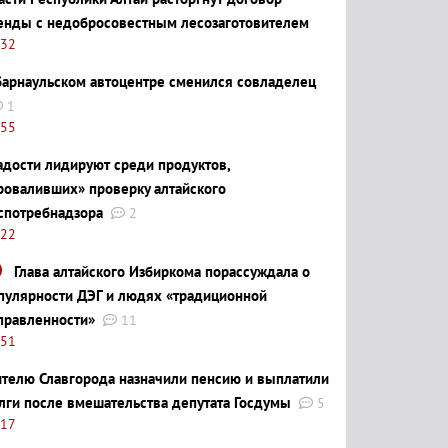
енды с недобросовестным лесозаготовителем
:32
барнаульском автоцентре сменился совладелец
1
:55
адости лидируют среди продуктов,
роваливших» проверку алтайского
спотребнадзора
2
:22
Глава алтайского Избиркома порассуждала о
пулярности ДЭГ и людях «традиционной
правленности»
11
:51
телю Славгорода назначили пенсию и выплатили
лги после вмешательства депутата Госдумы
5
:17