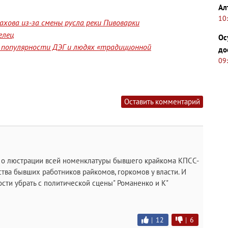
Ал
10
хова из-за смены русла реки Пивоварки
елец
Ос
 популярности ДЭГ и людях «традиционной
до
09
Оставить комментарий
н о люстрации всей номенклатуры бывшего крайкома КПСС-
ства бывших работников райкомов, горкомов у власти. И
ости убрать с политической сцены" Романенко и К"
|
12
|
6