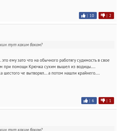
|
10
|
2
икин тут каким боком?
.. это ему зато что на обычного работягу судимость в свое
ам при помощи Крючка сухим вышел из водицы....
а шестого че вытворял... а потом нашли крайнего....
|
6
|
1
икин тут каким боком?