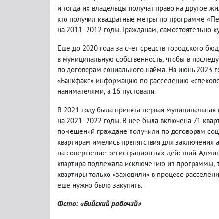
и тогда их владельцы получат право на другое ж
кто получил квадратные метры по программе «П
на 2011−2012 годы. Гражданам
,
самостоятельно к
Еще до 2020 года за счет средств городского б
в муниципальную собственность
,
чтобы в послед
по договорам социального найма. На июнь 2023 г
«Банкфакс» информацию по расселению «спеков
нанимателями
,
а 16 пустовали.
В 2021 году была принята первая муниципальная
на 2021−2022 годы. В нее была включена 71 кварт
помещений граждане получили по договорам соци
квартирам имелись препятствия для заключения 
на совершение регистрационных действий. Админи
квартира подлежала исключению из программы
,
квартиры только «заходили» в процесс расселен
еще нужно было закупить.
Фото: «Бийский рабочий»