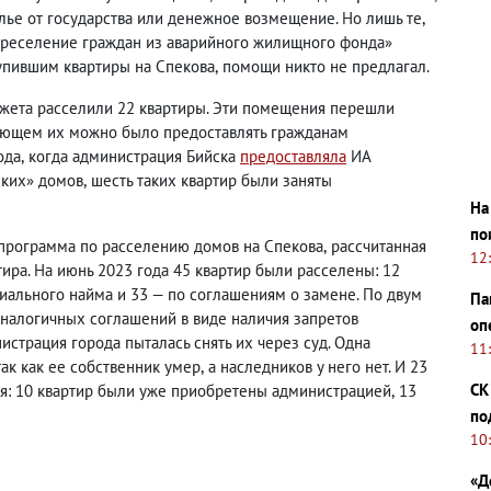
илье от государства или денежное возмещение. Но лишь те
,
ереселение граждан из аварийного жилищного фонда»
упившим квартиры на Спекова
,
помощи никто не предлагал.
юджета расселили 22 квартиры. Эти помещения перешли
ующем их можно было предоставлять гражданам
ода
,
когда администрация Бийска
предоставляла
ИА
ских» домов
,
шесть таких квартир были заняты
На
по
 программа по расселению домов на Спекова
,
рассчитанная
12
ира. На июнь 2023 года 45 квартир были расселены: 12
ального найма и 33 — по соглашениям о замене. По двум
Па
аналогичных соглашений в виде наличия запретов
оп
страция города пыталась снять их через суд. Одна
11
так как ее собственник умер
,
а наследников у него нет. И 23
СК
ия: 10 квартир были уже приобретены администрацией
,
13
по
10
«Д