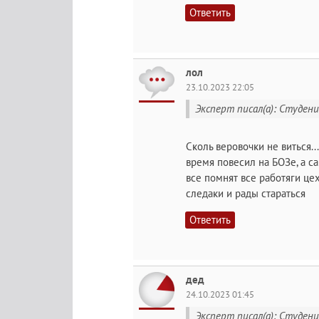
Ответить
лол
23.10.2023 22:05
Эксперт писал(а): Студен
Сколь веровочки не виться..
время повесил на БОЗе, а с
все помнят все работяги цех
следаки и рады стараться
Ответить
дед
24.10.2023 01:45
Эксперт писал(а): Студен