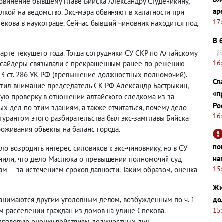
бвинение бывшему главе Бийска Александру Студеникину
,
ар
кой на ведомство. Экс-мэра обвиняют в халатности при
17
екова в наукограде. Сейчас бывший чиновник находится под
В 
арте текущего года. Тогда сотрудники СУ СКР по Алтайскому
16
нсайдеры связывали с прекращенным ранее по решению
 3 ст. 286 УК РФ
(
превышение должностных полномочий).
Сл
атил внимание председатель СК РФ Александр Бастрыкин
,
«п
ю проверку в отношении алтайского следкома из-за
Ро
ых дел по этим зданиям
,
а также отчитаться
,
почему дело
16
рантом этого разбирательства был экс-замглавы Бийска
оживания объекты на баланс города.
по
ло возродить интерес силовиков к экс-чиновнику
,
но в СУ
на
снили
,
что дело Маслюка о превышении полномочий суд
15
м — за истечением сроков давности. Таким образом
,
оценка
Жи
занимаются другим уголовным делом
,
возбужденным по ч. 1
до
м расселении граждан из домов на улице Спекова.
15
 правовую оценку действиям должностных лиц