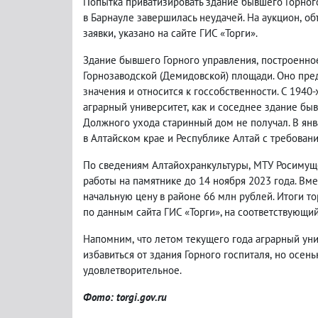
Попытка приватизировать здание бывшего Горног
в Барнауле завершилась неудачей. На аукцион
,
об
заявки
,
указано на сайте ГИС «Торги».
Здание бывшего Горного управления
,
построенное
Горнозаводской
(
Демидовской) площади. Оно пре
значения и относится к госсобственности. С 1940
аграрный университет
,
как и соседнее здание бы
Должного ухода старинный дом не получал. В янв
в Алтайском крае и Республике Алтай с требовани
По сведениям Алтайохранкультуры
,
МТУ Росимущ
работы на памятнике до 14 ноября 2023 года. Вм
начальную цену в районе 66 млн рублей. Итоги то
по данным сайта ГИС «Торги», на соответствующи
Напомним
,
что летом текущего года аграрный ун
избавиться от здания Горного госпиталя
,
но осен
удовлетворительное.
Фото: torgi.gov.ru