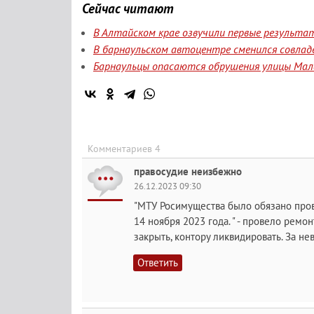
Сейчас читают
В Алтайском крае озвучили первые результа
В барнаульском автоцентре сменился совлад
Барнаульцы опасаются обрушения улицы Мала
Комментариев 4
правосудие неизбежно
26.12.2023 09:30
"МТУ Росимущества было обязано про
14 ноября 2023 года. " - провело ремо
закрыть, контору ликвидировать. За н
Ответить