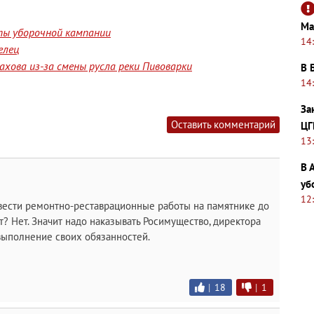
Ма
ты уборочной кампании
14
елец
хова из-за смены русла реки Пивоварки
В 
14
За
Оставить комментарий
ЦГ
13
В 
уб
12
вести ремонтно-реставрационные работы на памятнике до
нт? Нет. Значит надо наказывать Росимущество, директора
евыполнение своих обязанностей.
|
18
|
1