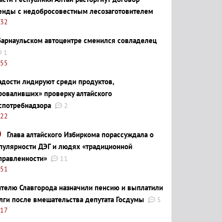
енды с недобросовестным лесозаготовителем
:32
барнаульском автоцентре сменился совладелец
1
:55
адости лидируют среди продуктов,
роваливших» проверку алтайского
спотребнадзора
2
:22
Глава алтайского Избиркома порассуждала о
пулярности ДЭГ и людях «традиционной
правленности»
11
:51
телю Славгорода назначили пенсию и выплатили
лги после вмешательства депутата Госдумы
5
:17