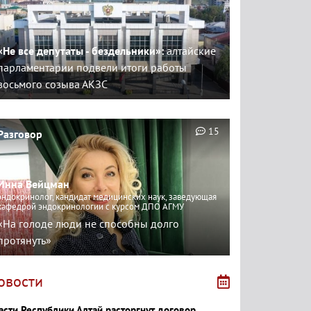
«Не все депутаты - бездельники»:
алтайские
парламентарии подвели итоги работы
восьмого созыва АКЗС
15
Разговор
Инна Вейцман
эндокринолог, кандидат медицинских наук, заведующая
кафедрой эндокринологии с курсом ДПО АГМУ
«На голоде люди не способны долго
протянуть»
овости
асти Республики Алтай расторгнут договор