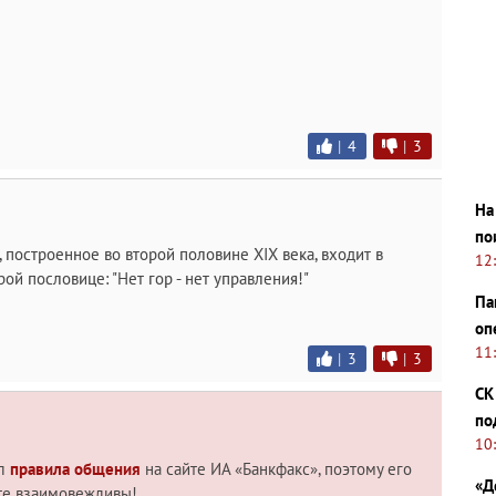
|
4
|
3
На
по
 построенное во второй половине XIX века, входит в
12
арой пословице: "Нет гор - нет управления!"
Па
оп
11
|
3
|
3
СК
по
10
ил
правила общения
на сайте ИА «Банкфакс», поэтому его
«Д
те взаимовежливы!