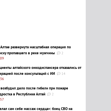
 Алтае развернута масштабная операция по
иску пропавшего в реке мужчины
2
:09
циенты алтайского онкодиспансера отказались от
ерацией после консультаций с ИИ
14
:36
 возбудил дело после гибели при пожаре
дростка в Республике Алтай
2
:57
елал сам себе массаж сердца»: боец СВО на