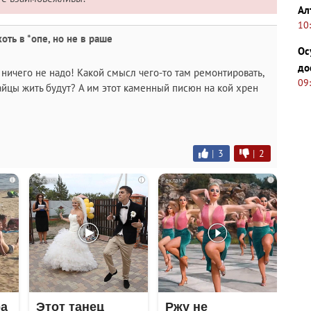
Ал
10
оть в *опе, но не в раше
Ос
до
ничего не надо! Какой смысл чего-то там ремонтировать,
09
тайцы жить будут? А им этот каменный писюн на кой хрен
|
3
|
2
i
i
i
ра
Этот танец
Ржу не