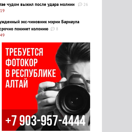
тае чудом выжил после удара молнии
26
:19
ужденный экс-чиновник мэрии Барнаула
срочно покинет колонию
8
:49