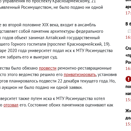
о управления по проспекту Красноармейскому
,
21
ар
ъявленный Росимуществом
,
не было подано ни одной
17
В 
 во второй половине XIX века
,
входит в ансамбль
дставляет собой памятник архитектуры федерального
16
-х годов объект занимал Алтайский государственный
вшего Горного госпиталя
(
проспект Красноармейский
,
19).
Сл
аре 2020 года университет подал иск к МТУ Росимущества
«п
ем забрать его и выиграл суд.
Ро
ества было обязано
провести
ремонтно-реставрационные
16
есто этого ведомство решило его
приватизировать
, установив
ргов планировалось подвести 22 декабря текущего года. Но
,
по
й аукцион не было подано ни одной заявки.
на
иверситет также путем иска к МТУ Росимущества хотел
15
ью
отозвал
его.
Состояние обоих памятников оценивают как
Жи
до
15