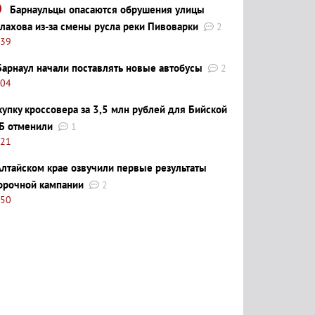
Барнаульцы опасаются обрушения улицы
лахова из-за смены русла реки Пивоварки
2
:39
Барнаул начали поставлять новые автобусы
2
:04
купку кроссовера за 3,5 млн рублей для Бийской
Б отменили
1
:21
Алтайском крае озвучили первые результаты
орочной кампании
2
:50