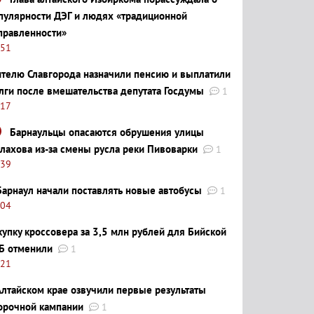
пулярности ДЭГ и людях «традиционной
правленности»
:51
телю Славгорода назначили пенсию и выплатили
лги после вмешательства депутата Госдумы
1
:17
Барнаульцы опасаются обрушения улицы
лахова из-за смены русла реки Пивоварки
1
:39
Барнаул начали поставлять новые автобусы
1
:04
купку кроссовера за 3,5 млн рублей для Бийской
Б отменили
1
:21
Алтайском крае озвучили первые результаты
орочной кампании
1