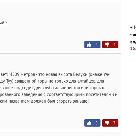
ый ?
«Н
чи
во
|
4
|
4
16
вет! 4509 метров - это новая высота Белухи (онаже Уч-
у-Туу) священной горы не только для алтайцев, для
азвание подходит для клуба альпинистов или горных
зированного заведения с соответствующими посетителями и
таким названием должен был сгореть раньше!
|
5
|
7