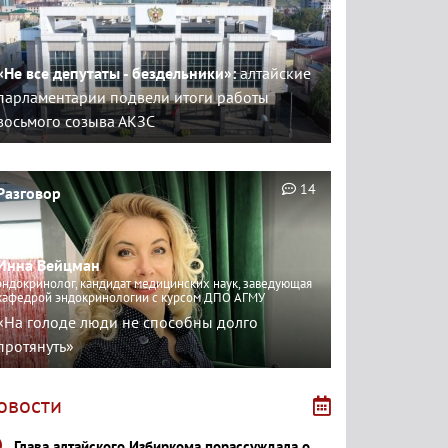
«Не все депутаты - бездельники»:
алтайские
парламентарии подвели итоги работы
восьмого созыва АКЗС
14
Разговор
Инна Вейцман
эндокринолог, кандидат медицинских наук, заведующая
кафедрой эндокринологии с курсом ДПО АГМУ
«На голоде люди не способны долго
протянуть»
овости
Глава алтайского Избиркома порассуждала о