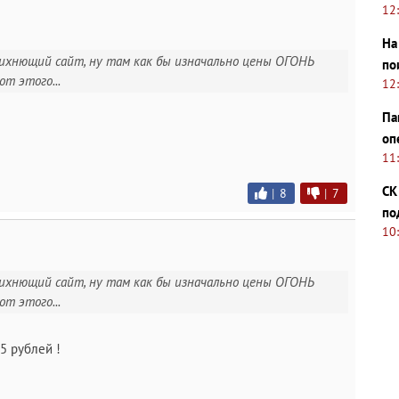
12
На
 ихнющий сайт, ну там как бы изначально цены ОГОНЬ
по
от этого...
12
Па
оп
11
СК
|
8
|
7
по
10
 ихнющий сайт, ну там как бы изначально цены ОГОНЬ
от этого...
5 рублей !