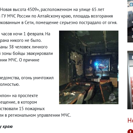
«Новая высота 4509», расположенном на улице 65 лет
а ГУ МЧС России по Алтайскому краю
,
площадь возгорания
икованным в Сети
,
помещение серьезно пострадало от огня.
 часов ночи 1 февраля. На
рана никого не было.
ваны 38 человек личного
й зоны бойцы эвакуировали
ении МЧС. О причине
ведомства
,
огонь уничтожил
олностью.
илон» на проспекте
омещение
,
в котором
йствовали 15 пожарных
ли в региональном управлении МЧС.
Н
у краю