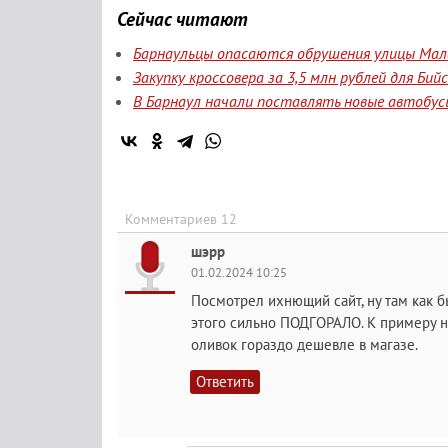
Сейчас читают
Барнаульцы опасаются обрушения улицы Мала
Закупку кроссовера за 3,5 млн рублей для Би
В Барнаул начали поставлять новые автобус
Комментариев 12
шэрр
01.02.2024 10:25
Посмотрел ихнющий сайт, ну там как б
этого сильно ПОДГОРАЛО. К примеру на
оливок гораздо дешевле в магазе.
Ответить