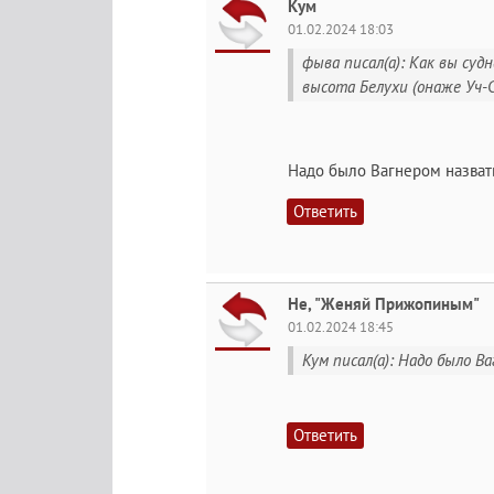
Кум
01.02.2024 18:03
фыва писал(а): Как вы суд
высота Белухи (онаже Уч-Су
Надо было Вагнером назват
Ответить
Не, "Женяй Прижопиным"
01.02.2024 18:45
Кум писал(а): Надо было В
Ответить