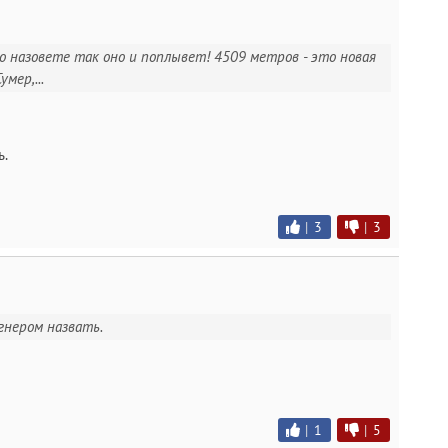
но назовете так оно и поплывет! 4509 метров - это новая
мер,...
ь.
|
3
|
3
агнером назвать.
|
1
|
5