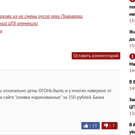
по
на
хова из-за смены русла реки Пивоварки
15
йской ЦГБ отменили
ы
Жи
до
15
Оставить комментарий
Ма
14
В 
14
ы изначально цены ОГОНЬ были, и у многих наверное от
 сайте "оливки маринованные" за 350 рублей. Банка
За
ЦГ
13
В 
|
13
|
7
уб