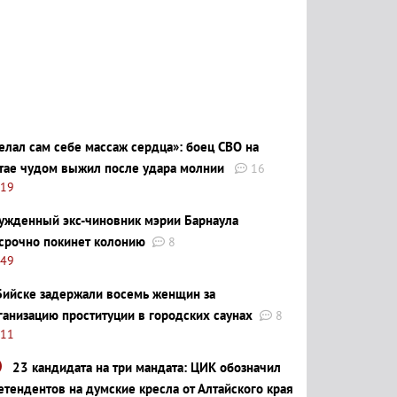
елал сам себе массаж сердца»: боец СВО на
тае чудом выжил после удара молнии
16
:19
ужденный экс-чиновник мэрии Барнаула
срочно покинет колонию
8
:49
Бийске задержали восемь женщин за
ганизацию проституции в городских саунах
8
:11
23 кандидата на три мандата: ЦИК обозначил
етендентов на думские кресла от Алтайского края