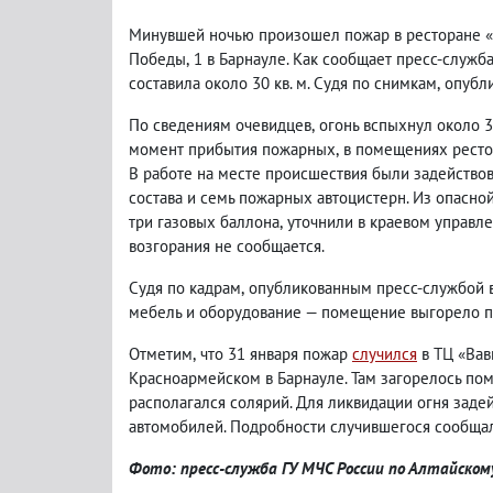
Минувшей ночью произошел пожар в ресторане
Победы
,
1 в Барнауле. Как сообщает пресс-служб
составила около 30 кв. м. Судя по снимкам
,
опубл
По сведениям очевидцев
,
огонь вспыхнул около 3
м
омент прибытия пожарных
,
в помещениях ресто
В работе на месте происшествия были задейство
состава и семь пожарных автоцистерн.
Из опасно
три газовых баллона
,
уточнили в краевом управл
возгорания не сообщается.
Судя по кадрам
,
опубликованным пресс-службой 
мебель и оборудование — помещение выгорело п
Отметим
,
что 31 января пожар
случился
в ТЦ «Вав
Красноармейском в Барнауле. Там загорелось п
располагался солярий. Для ликвидации огня заде
автомобилей. Подробности случившегося сообща
Фото: пресс-служба ГУ МЧС России по Алтайском