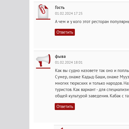
Гость
01.02.2024 17:25
А чем и у кого этот ресторан популярн
Ответить
фыва
01.02.2024 18:01
Как вы судно назовете так оно и поплы
Сумер, онаже Кадыд-Баши, онаже Муузд
многих тюркских и только народов. Н
туристов. Как вариант - для специали
общей культурой заведения. Кабак с 
Ответить