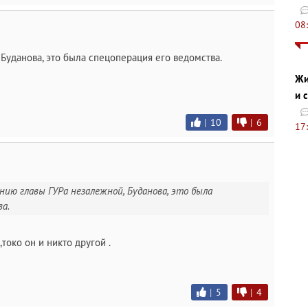
08
Буданова, это была спецоперация его ведомства.
Жи
и 
|
10
|
6
17
ению главы ГУРа незалежной, Буданова, это была
ва.
,токо он и никто другой .
|
5
|
4