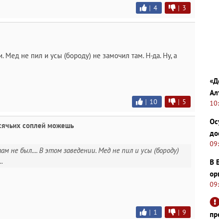
|
4
|
3
. Мед не пил и усы (бороду) не замочил там. Н-да. Ну, а
«Д
Ал
|
10
|
5
10
Ос
осячьих соплей можешь
до
09
ам не был.... В этом заведении. Мед не пил и усы (бороду)
.
В 
ор
09
|
1
|
9
пр