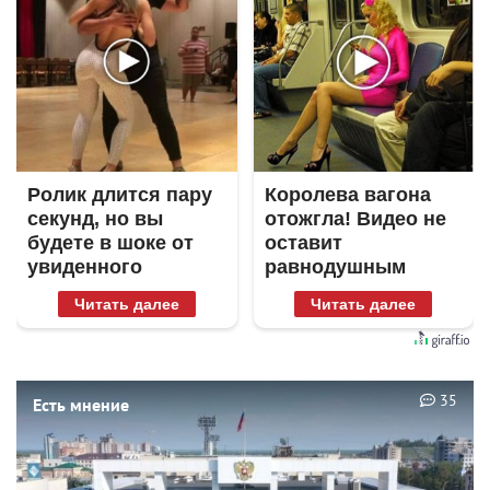
Ролик длится пару
Королева вагона
секунд, но вы
отожгла! Видео не
будете в шоке от
оставит
увиденного
равнодушным
Читать далее
Читать далее
35
Есть мнение