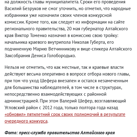
на должность главы муниципалитета. Сроки его проведения
Василий Безруков не смог уточнить
,
но отметил
,
что народные
избранники уже назначили своих членов конкурсной
комиссии. Кроме того
,
как следует из информации на сайте
регионального правительства
,
20 мая губернатор Алтайского
края Виктор Томенко назначил в комиссию свою тройку:
начальника краевого внутрипола Николая Губерта
,
его
подчиненную Марию Ветчинникову и вице-спикера Алтайского
Заксобрания Дениса Голобородько.
Нельзя не отметить
,
что как местные
,
так и краевые власти
действуют весьма оперативно в вопросе отбора нового главы
,
при том что уход Шефера внезапен и остался незамеченным
для большинства наблюдателей
,
в том числе в структурах
,
непосредственно взаимодействующих с районной
администрацией. При этом Валерий Шефер
,
возглавляющий
Угловский район с 2012 года
,
только полтора года назад
«обновил» пятилетний срок своих полномочий в результате
очередного конкурса
.
Фото: пресс-служба правительства Алтайского края