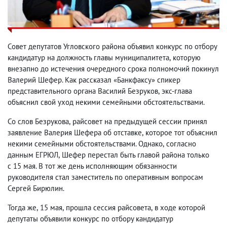
Совет депутатов Угловского района объявил конкурс по отбору
кандидатур на должность главы муниципалитета
,
которую
внезапно до истечения очередного срока полномочий покинул
Валерий Шефер. Как рассказал «Банкфаксу» спикер
представительного органа Василий Безруков
,
экс-глава
объяснил свой уход некими семейными обстоятельствами.
Со слов Безрукова
,
райсовет на предыдущей сессии принял
заявление Валерия Шефера об отставке
,
которое тот объяснил
некими семейными обстоятельствами. Однако
,
согласно
данным ЕГРЮЛ
,
Шефер перестал быть главой района только
с 15 мая. В тот же день исполняющим обязанности
руководителя стал заместитель по оперативным вопросам
Сергей Бирюлин.
Тогда же
,
15 мая
,
прошла сессия райсовета
,
в ходе которой
депутаты объявили конкурс по отбору кандидатур