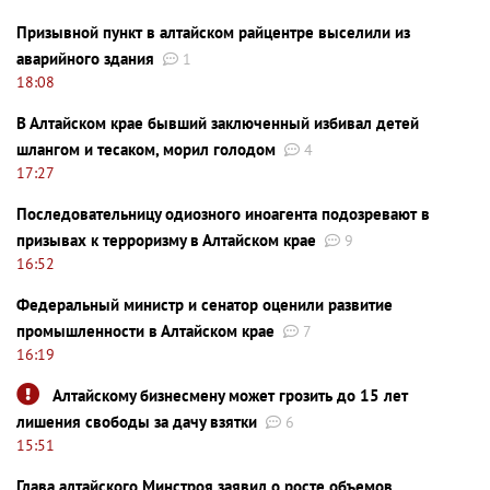
Призывной пункт в алтайском райцентре выселили из
аварийного здания
1
18:08
В Алтайском крае бывший заключенный избивал детей
шлангом и тесаком, морил голодом
4
17:27
Последовательницу одиозного иноагента подозревают в
призывах к терроризму в Алтайском крае
9
16:52
Федеральный министр и сенатор оценили развитие
промышленности в Алтайском крае
7
16:19
Алтайскому бизнесмену может грозить до 15 лет
лишения свободы за дачу взятки
6
15:51
Глава алтайского Минстроя заявил о росте объемов