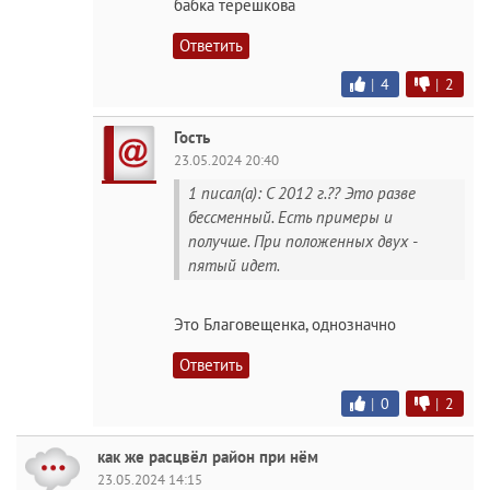
бабка терешкова
Ответить
|
4
|
2
Гость
23.05.2024 20:40
1 писал(а): С 2012 г.?? Это разве
бессменный. Есть примеры и
получше. При положенных двух -
пятый идет.
Это Благовещенка, однозначно
Ответить
|
0
|
2
как же расцвёл район при нём
23.05.2024 14:15