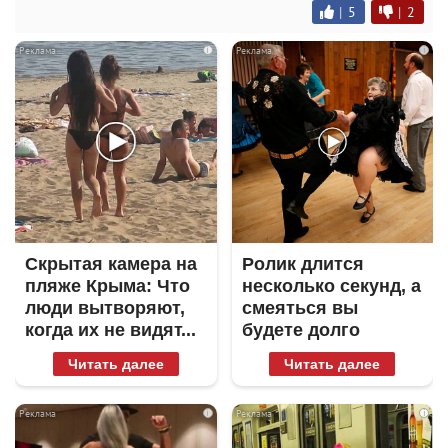
|
5
|
2
i
i
Скрытая камера на
Ролик длится
пляже Крыма: Что
несколько секунд, а
люди вытворяют,
смеяться вы
когда их не видят...
будете долго
Читать далее
Читать далее
i
i