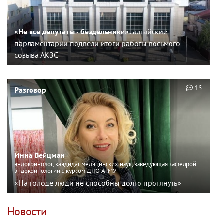
«Не все депутаты - бездельники»:
алтайские
парламентарии подвели итоги работы восьмого
созыва АКЗС
15
Разговор
Инна Вейцман
эндокринолог, кандидат медицинских наук, заведующая кафедрой
эндокринологии с курсом ДПО АГМУ
«На голоде люди не способны долго протянуть»
Новости