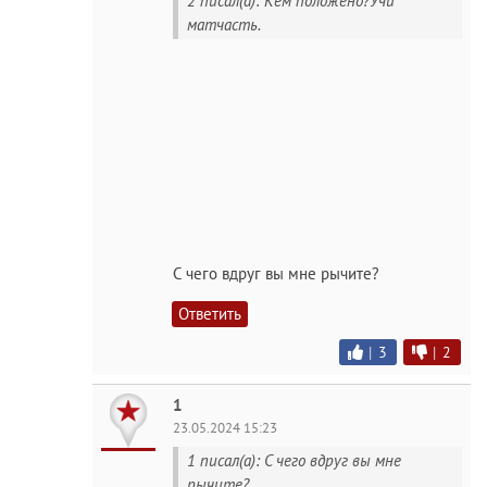
2 писал(а): Кем положено?Учи
матчасть.
С чего вдруг вы мне рычите?
Ответить
|
3
|
2
1
23.05.2024 15:23
1 писал(а): С чего вдруг вы мне
рычите?