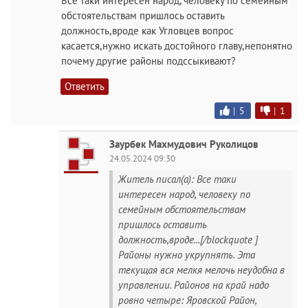
Все таки интересен народ, человеку по семейным
обстоятельствам пришлось оставить
должность,вроде как Угловцев вопрос
касается,нужно искать достойного главу,непонятно
почему другие районы подссыкивают?
Ответить
|
5
|
1
Заурбек Махмудович Руколицов
24.05.2024 09:30
Житель писал(а): Все таки
интересен народ, человеку по
семейным обстоятельствам
пришлось оставить
должность,вроде...[/blockquote ]
Районы нужно укрупнять. Эта
текущая вся мелкя мелочь неудобна в
управлении. Районов на край надо
ровно четыре: Яровской Район,