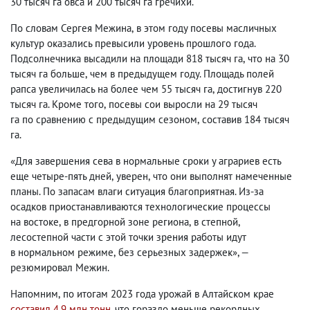
30 тысяч га овса и 200 тысяч га гречихи.
По словам Сергея Межина
,
в этом году посевы масличных
культур оказались превысили уровень прошлого года.
Подсолнечника высадили на площади 818 тысяч га
,
что на 30
тысяч га больше
,
чем в предыдущем году. Площадь полей
рапса увеличилась на более чем 55 тысяч га
,
достигнув 220
тысяч га. Кроме того
,
посевы сои выросли на 29 тысяч
га по сравнению с предыдущим сезоном
,
составив 184 тысяч
га.
«Для завершения сева в нормальные сроки у аграриев есть
еще четыре-пять дней
,
уверен
,
что они выполнят намеченные
планы. По запасам влаги ситуация благоприятная. Из-за
осадков приостанавливаются технологические процессы
на востоке
,
в предгорной зоне региона
,
в степной
,
лесостепной части с этой точки зрения работы идут
в нормальном режиме
,
без серьезных задержек», —
резюмировал Межин.
Напомним
,
по итогам 2023 года урожай в Алтайском крае
составил 4,9 млн тонн
, что гораздо меньше рекордных