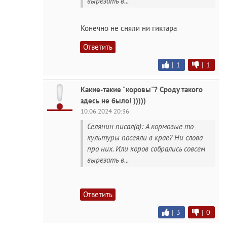
вырезать в...
Конечно не сняли ни гиктара
Ответить
|
1
|
1
Какие-такие "коровы"? Сроду такого
здесь не было! )))))
10.06.2024 20:36
Селянин писал(а): А кормовые то
культуры посеяли в крае? Ни слова
про них. Или коров собрались совсем
вырезать в...
Ответить
|
3
|
0