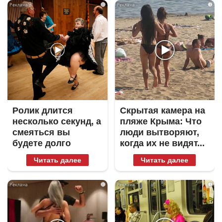
i
i
Ролик длится
Скрытая камера на
несколько секунд, а
пляже Крыма: Что
смеяться вы
люди вытворяют,
будете долго
когда их не видят...
Читать далее
Читать далее
i
i