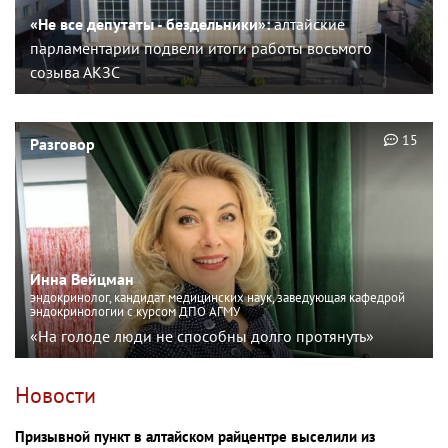
«Не все депутаты - бездельники»:
алтайские
парламентарии подвели итоги работы восьмого
созыва АКЗС
15
Разговор
Инна Вейцман
эндокринолог, кандидат медицинских наук, заведующая кафедрой
эндокринологии с курсом ДПО АГМУ
«На голоде люди не способны долго протянуть»
Новости
Призывной пункт в алтайском райцентре выселили из