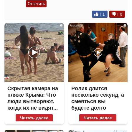
Ответить
|
1
|
0
i
i
Скрытая камера на
Ролик длится
пляже Крыма: Что
несколько секунд, а
люди вытворяют,
смеяться вы
когда их не видят...
будете долго
Читать далее
Читать далее