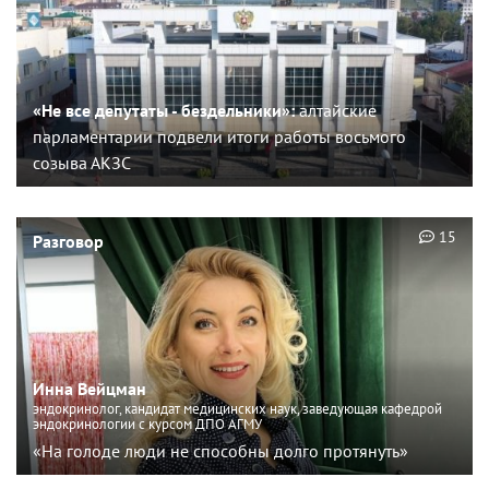
«Не все депутаты - бездельники»:
алтайские
парламентарии подвели итоги работы восьмого
созыва АКЗС
15
Разговор
Инна Вейцман
эндокринолог, кандидат медицинских наук, заведующая кафедрой
эндокринологии с курсом ДПО АГМУ
«На голоде люди не способны долго протянуть»