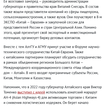
Ее возглавил зампред — руководитель администрации
губернатора и правительства края Виталий Снесарь. В состав
также вошли представители компаний из сферы пищепрома
,
сельхозмашиностроения
,
а также вузов. Они поучаствуют в 8-м
ЭКСПО «Китай — Евразия» и закупочной сессии для
представителей России и стран Центральной Азии. Помимо
этого
,
край презентует свой экспортный и инвестиционный
потенциал
,
организует биржу деловых контактов.
Вместе с тем АлтГУ и АГМУ примут участие в Форуме научно-
технического сотрудничества Китай-Евразия. Также
с китайскими партнерами планируют обсудить сотрудничество
в рамках объединения регионов Большого Алтая —
Международного координационного совета «Наш общий
дом — Алтай». В него входят приграничные субъекты России
,
Китая
,
Монголии и Казахстана.
Напомним
,
что в 2022 году губернатор Алтайского края Виктор
Томенко
выступил с идеей
использовать азиатский маршрут
AH-4
(
Asian Highways-4) для активизации торговли с Китаем
и снижения логистических издержек. Он берет начало