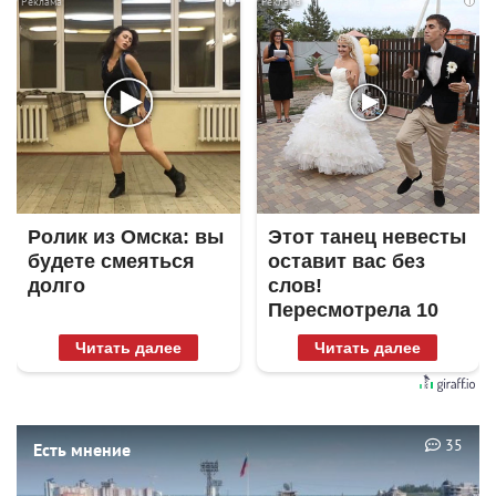
i
i
Ролик из Омска: вы
Этот танец невесты
будете смеяться
оставит вас без
долго
слов!
Пересмотрела 10
раз
Читать далее
Читать далее
35
Есть мнение