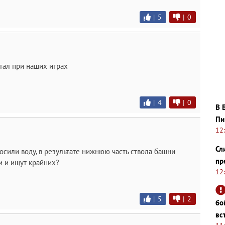
|
5
|
0
тал при наших играх
|
4
|
0
В 
Пи
12
Сл
осили воду, в результате нижнюю часть ствола башни
пр
ли и ищут крайних?
12
|
5
|
2
бо
вс