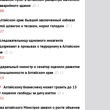
 аварийного здания
2
:08
Алтайском крае бывший заключенный избивал
тей шлангом и тесаком, морил голодом
5
:27
следовательницу одиозного иноагента
дозревают в призывах к терроризму в Алтайском
ае
12
:52
деральный министр и сенатор оценили развитие
омышленности в Алтайском крае
13
:19
Алтайскому бизнесмену может грозить до 15
т лишения свободы за дачу взятки
6
:51
ава алтайского Минстроя заявил о росте объемов