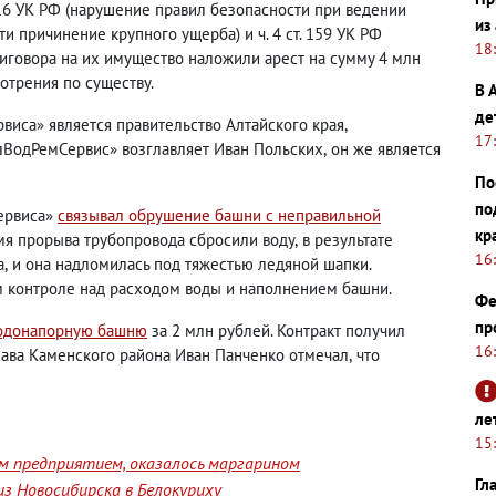
16 УК РФ
(
нарушение правил безопасности при ведении
из
 причинение крупного ущерба) и ч. 4 ст. 159 УК РФ
18
иговора на их имущество наложили арест на сумму 4 млн
отрения по существу.
В 
де
виса» является правительство Алтайского края
,
17
лВодРемСервис» возглавляет Иван Польских
,
он же является
По
по
сервиса»
связывал обрушение башни с неправильной
кр
мя прорыва трубопровода сбросили воду
,
в результате
16
а
,
и она надломилась под тяжестью ледяной шапки.
м контроле над расходом воды и наполнением башни.
Фе
пр
водонапорную башню
за 2 млн рублей. Контракт получил
16
лава Каменского района Иван Панченко отмечал
,
что
ле
15
им предприятием, оказалось маргарином
Гл
з Новосибирска в Белокуриху