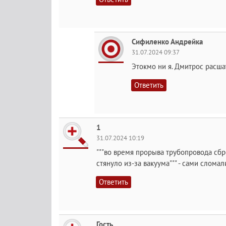
Сифиленко Андрейка
31.07.2024 09:37
Этокмо ни я. Дмитрос расша
Ответить
1
31.07.2024 10:19
"""во время прорыва трубопровода сбр
стянуло из-за вакуума""" - сами слома
Ответить
Гость