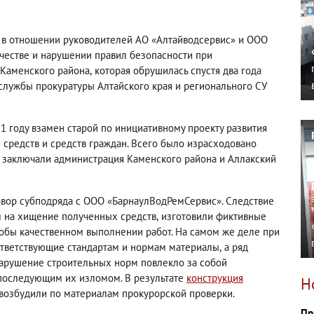
о в отношении руководителей АО «Алтайводсервис» и ООО
честве и нарушении правил безопасности при
 Каменского района
,
которая обрушилась спустя два года
службы прокуратуры Алтайского края и регионального СУ
 году взамен старой по инициативному проекту развития
средств и средств граждан. Всего было израсходовано
т заключали администрация Каменского района и Аллакский
вор субподряда с ООО «БарнаулВодРемСервис». Следствие
 на хищение полученных средств
,
изготовили фиктивные
кобы качественном выполнении работ. На самом же деле при
ответствующие стандартам и нормам материалы
,
а ряд
арушение строительных норм повлекло за собой
 последующим их изломом. В результате
конструкция
Н
 возбудили по материалам прокурорской проверки.
Пр