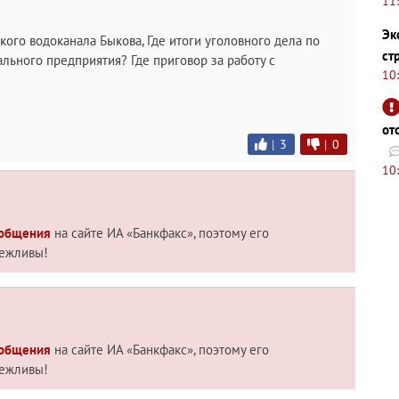
11
Эк
кого водоканала Быкова, Где итоги уголовного дела по
ст
льного предприятия? Где приговор за работу с
10
от
|
3
|
0
10
 общения
на сайте ИА «Банкфакс», поэтому его
вежливы!
 общения
на сайте ИА «Банкфакс», поэтому его
вежливы!