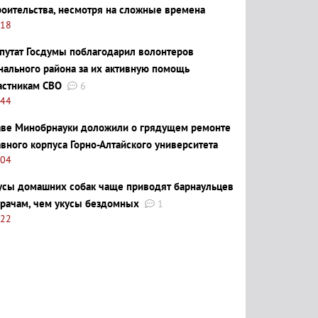
роительства, несмотря на сложные времена
:18
путат Госдумы поблагодарил волонтеров
нального района за их активную помощь
астникам СВО
6
:44
аве Минобрнауки доложили о грядущем ремонте
авного корпуса Горно-Алтайского университета
:04
усы домашних собак чаще приводят барнаульцев
врачам, чем укусы бездомных
1
:22