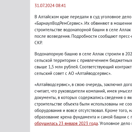
31.07.2024 08:41
В Алтайском крае передали в суд уголовное дел
«БарнаулВодРемСервис». Их обвиняют в мошенни
строительстве водонапорной башни в селе Аллак
после возведения. Подробности сообщают пресс-
СКР.
Водонапорную башню в селе Аллак строили в 2021
сельской территории с привлечением бюджетных 
свыше 1,5 млн рублей. Соответствующий контрак
сельский совет с АО «Алтайводсервис».
«Алтайводсервис», в свою очередь
,
заключил дого
считает
,
что руководители компаний
,
имея умысел
документы
,
в которых содержались сведения о я
строительстве объекта были использованы не со
оборудования и вовсе отсутствовал. Кроме того
,
н
образование крена фундамента и самой башни с
обрушилась 23 января 2023 года
. Уголовное дело