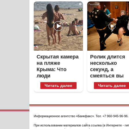
i
Скрытая камера
Ролик длится
на пляже
несколько
Крыма: Что
секунд, а
люди
смеяться вы
вытворяют,
будете долго
Читать далее
Читать далее
когда их не
видят...
Информационное агентство
«Банкфакс»
. Тел.
+7 960-945-96-96
При использовании материалов сайта ссылка (в Интернете - гип