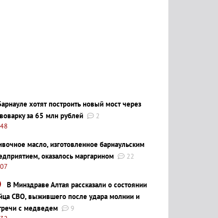
Барнауле хотят построить новый мост через
воварку за 65 млн рублей
2
:48
ивочное масло, изготовленное барнаульским
едприятием, оказалось маргарином
22
:07
В Минздраве Алтая рассказали о состоянии
йца СВО, выжившего после удара молнии и
тречи с медведем
9