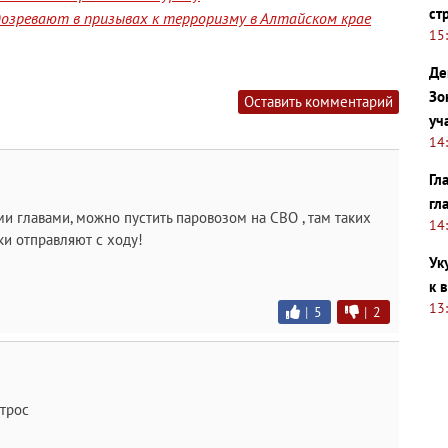
ст
озревают в призывах к терроризму в Алтайском крае
15
Де
Зо
Оставить комментарий
уч
14
Гл
гл
и главами, можно пустить паровозом на СВО , там таких
14
и отправляют с ходу!
Ук
к 
13
|
5
|
2
трос