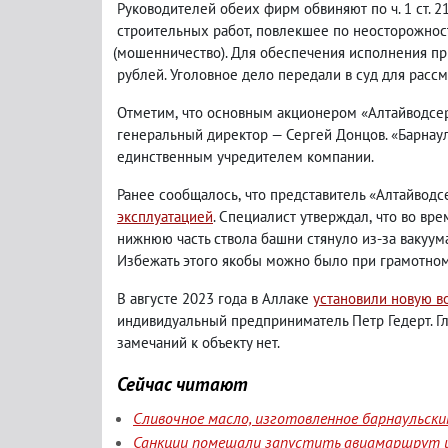
Руководителей обеих фирм обвиняют по ч. 1 ст. 2
строительных работ
,
повлекшее по неосторожности
(
мошенничество). Для обеспечения исполнения пр
рублей. Уголовное дело передали в суд для рассм
Отметим
,
что основным акционером «Алтайводсер
генеральный директор — Сергей Донцов. «Барнау
единственным учредителем компании.
Ранее сообщалось
,
что представитель «Алтайвод
эксплуатацией
. Специалист утверждал
,
что во вре
нижнюю часть ствола башни стянуло из-за вакуум
Избежать этого якобы можно было при грамотно
В августе 2023 года в Аллаке
установили новую 
индивидуальный предприниматель Петр Гедерт. Г
замечаний к объекту нет.
Сейчас читают
Сливочное масло, изготовленное барнаульск
Санкции помешали запустить авиамаршрут и