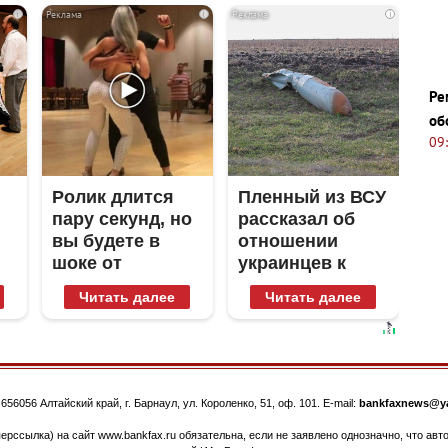
i
i
i
Ре
об
09
Ролик длится
Пленный из ВСУ
пару секунд, но
рассказал об
вы будете в
отношении
шоке от
украинцев к
увиденного
Донецку и
Читать далее
Читать далее
Луганску
.
656056
Алтайский край, г. Барнаул
,
ул. Короленко, 51, оф. 101
. E-mail:
bankfaxnews@ya
ерссылка) на сайт www.bankfax.ru обязательна, если не заявлено однозначно, что ав