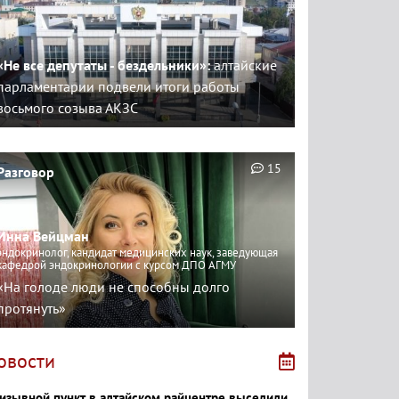
«Не все депутаты - бездельники»:
алтайские
парламентарии подвели итоги работы
восьмого созыва АКЗС
15
Разговор
Инна Вейцман
эндокринолог, кандидат медицинских наук, заведующая
кафедрой эндокринологии с курсом ДПО АГМУ
«На голоде люди не способны долго
протянуть»
овости
изывной пункт в алтайском райцентре выселили