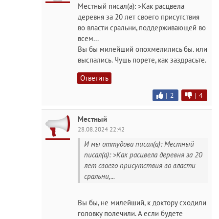
Местный писал(а): >Как расцвела
деревня за 20 лет своего присутствия
во власти сральни, поддерживающей во
всем...
Вы бы милейший опохмелились бы. или
выспались. Чушь порете, как заздрасьте.
Ответить
|
2
|
4
Местный
28.08.2024 22:42
И мы оттудова писал(а): Местный
писал(а): >Как расцвела деревня за 20
лет своего присутствия во власти
сральни,...
Вы бы, не милейший, к доктору сходили
головку полечили. А если будете