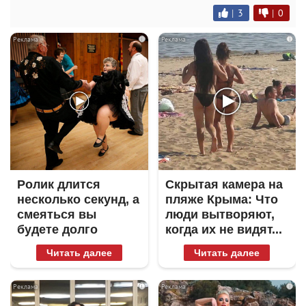
|
3
|
0
i
i
Ролик длится
Скрытая камера на
несколько секунд, а
пляже Крыма: Что
смеяться вы
люди вытворяют,
будете долго
когда их не видят...
Читать далее
Читать далее
i
i