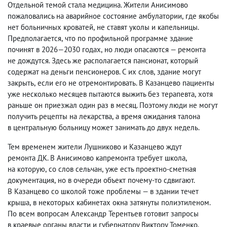
Отдельной темой стала медицина. Жители Анисимово
пожаловались на аварийное состояние амбулатории
,
где якобы
нет больничных кроватей
,
не ставят уколы и капельницы.
Предполагается
,
что по профильной программе здание
починят в 2026—2030 годах
,
но люди опасаются — ремонта
не дождутся. Здесь же располагается пансионат
,
который
содержат на деньги пенсионеров. С их слов
,
здание могут
закрыть
,
если его не отремонтировать. В Казанцево пациенты
уже несколько месяцев пытаются выжить без терапевта
,
хотя
раньше он приезжал один раз в месяц. Поэтому люди не могут
получить рецепты на лекарства
,
а время ожидания талона
в центральную больницу может занимать до двух недель.
Тем временем жители Лушниково и Казанцево ждут
ремонта ДК. В Анисимово капремонта требует школа
,
на которую
,
со слов сельчан
,
уже есть проектно-сметная
документация
,
но в очереди объект почему-то сдвигают.
В Казанцево со школой тоже проблемы — в здании течет
крыша
,
в некоторых кабинетах окна затянуты полиэтиленом.
По всем вопросам Александр Терентьев готовит запросы
в краевые органы власти и губернатору Виктору Томенко.