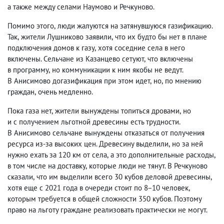
а также между селами Наумово и Речкуново.
Помимо этого
,
люди жалуются на затянувшуюся газификацию.
Так
,
жители Лушниково заявили
,
что их будто бы нет в плане
подключения домов к газу
,
хотя соседние села в него
включены. Сельчане из Казанцево сетуют
,
что включены
в программу
,
но коммуникации к ним якобы не ведут.
В Анисимово догазификация при этом идет
,
но
,
по мнению
граждан
,
очень медленно.
Пока газа нет
,
жители вынуждены топиться дровами
,
но
и с получением льготной древесины есть трудности.
В Анисимово сельчане вынуждены отказаться от получения
ресурса из-за высоких цен. Древесину выделили
,
но за ней
нужно ехать за 120 км от села
,
а это дополнительные расходы
,
в том числе на доставку
,
которые люди не тянут. В Речкуново
сказали
,
что им выделили всего 30 кубов деловой древесины
,
хотя еще с 2021 года в очереди стоит по 8−10 человек
,
которым требуется в общей сложности 350 кубов. Поэтому
право на льготу граждане реализовать практически не могут.