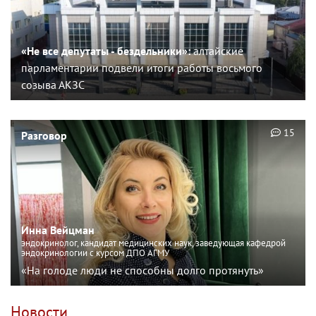
«Не все депутаты - бездельники»:
алтайские
парламентарии подвели итоги работы восьмого
созыва АКЗС
15
Разговор
Инна Вейцман
эндокринолог, кандидат медицинских наук, заведующая кафедрой
эндокринологии с курсом ДПО АГМУ
«На голоде люди не способны долго протянуть»
Новости