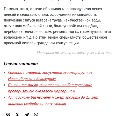
Помимо этого
,
жители обращались по поводу начисления
пенсий и сельского стажа
,
оформления инвалидности
,
получения статуса ветерана труда
,
некачественной воды
,
отсутствия мобильной связи
,
благоустройства кладбища
,
перебоев с электричеством
,
ремонта моста
,
с коммунальными
вопросами и т. д. По этим темам специалисты общественной
приемной оказали гражданам консультации.
Материал размещен на коммерческой основе
Сейчас читают
Санкции помешали запустить авиамаршрут из
Новосибирска в Белокуриху
Сливочное масло, изготовленное барнаульским
предприятием, оказалось маргарином
Алтайскому бизнесмену может грозить до 15 лет
лишения свободы за дачу взятки