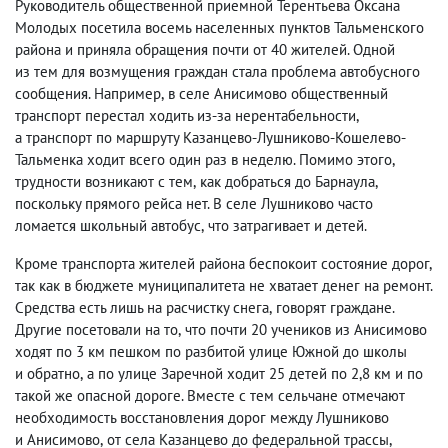
Руководитель общественной приемной Терентьева Оксана
Молодых посетила восемь населенных пунктов Тальменского
района и приняла обращения почти от 40 жителей. Одной
из тем для возмущения граждан стала проблема автобусного
сообщения. Например
,
в селе Анисимово общественный
транспорт перестал ходить из-за нерентабельности
,
а транспорт по маршруту Казанцево-Лушниково-Кошелево-
Тальменка ходит всего один раз в неделю. Помимо этого
,
трудности возникают с тем
,
как добраться до Барнаула
,
поскольку прямого рейса нет.
В селе Лушниково часто
ломается школьный автобус
,
что затрагивает и детей.
Кроме транспорта жителей района беспокоит состояние дорог
,
так как в бюджете муниципалитета не хватает денег на ремонт.
Средства есть лишь на расчистку снега
,
говорят граждане.
Другие посетовали на то
,
что почти 20 учеников из Анисимово
ходят по 3 км пешком по разбитой улице Южной до школы
и обратно
,
а по улице Заречной ходит 25 детей по 2,8 км и по
такой же опасной дороге. Вместе с тем сельчане отмечают
необходимость восстановления дорог между Лушниково
и Анисимово
,
от села Казанцево до федеральной трассы
,