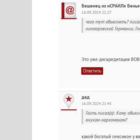
Бешенец из иСРАИЛя Бенья
16.09.2024 21:27
чего тут объяснять? писал
гитлеровской Германии. Гн
Это уже дискредитация ВОВ 
Ответить
дед
16.09.2024 21:45
Гость писал(а): Кому объя
внукам-наркоманам?
какой богатый лексикон у ва