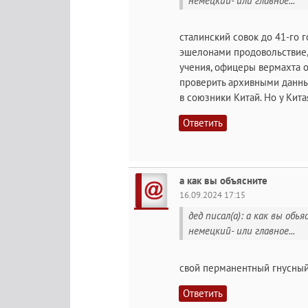
немецкий- или главное...
сталинский совок до 41-го 
эшелонами продовольствие, 
учения, офицеры вермахта о
проверить архивными данны
в союзники Китай. Но у Кита
Ответить
а как вы объясните
16.09.2024 17:15
дед писал(а): а как вы обь
немецкий- или главное...
свой перманентный гнусный
Ответить