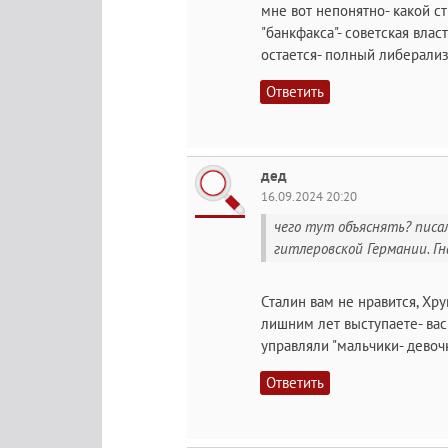
мне вот непонятно- какой с
"банкфакса"- советская влас
остается- полный либерали
Ответить
дед
16.09.2024 20:20
чего тут объяснять? писал
гитлеровской Германии. Гн
Сталин вам не нравится, Хр
лишним лет выступаете- вас 
управляли "мальчики- девоч
Ответить