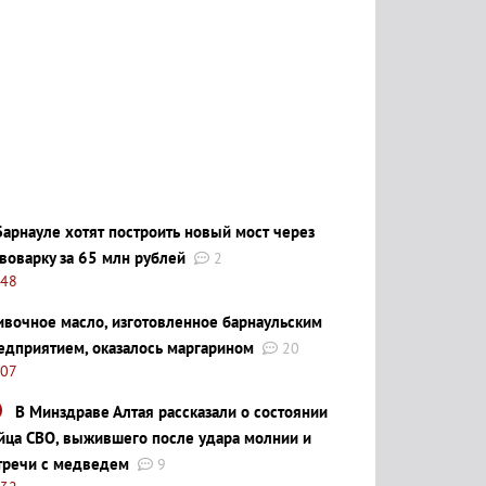
Барнауле хотят построить новый мост через
воварку за 65 млн рублей
2
:48
ивочное масло, изготовленное барнаульским
едприятием, оказалось маргарином
20
:07
В Минздраве Алтая рассказали о состоянии
йца СВО, выжившего после удара молнии и
тречи с медведем
9