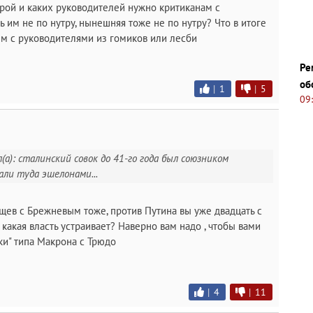
трой и каких руководителей нужно критиканам с
ть им не по нутру, нынешняя тоже не по нутру? Что в итоге
зм с руководителями из гомиков или лесби
Ре
об
|
1
|
5
09
(а): сталинский совок до 41-го года был союзником
али туда эшелонами...
ущев с Брежневым тоже, против Путина вы уже двадцать с
какая власть устраивает? Наверно вам надо , чтобы вами
ки" типа Макрона с Трюдо
|
4
|
11