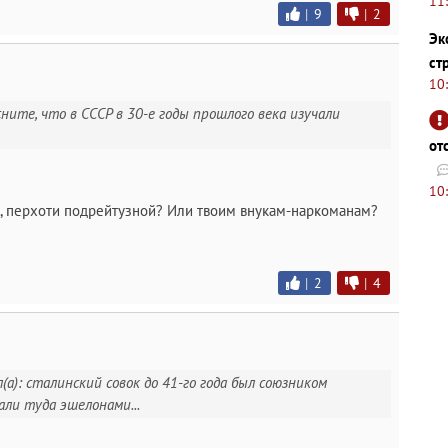
11
|
9
|
2
Эк
ст
10
ясните, что в СССР в 30-е годы прошлого века изучали
от
10
и, перхоти подрейтузной? Или твоим внукам-наркоманам?
|
2
|
4
(а): сталинский совок до 41-го года был союзником
али туда эшелонами...