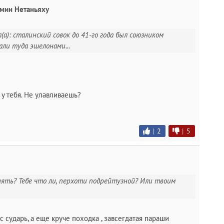
мин Нетаньяху
(а): сталинский совок до 41-го года был союзником
али туда эшелонами...
у тебя. Не улавливаешь?
|
2
|
5
снять? Тебе что ли, перхоти подрейтузной? Или твоим
с сударь, а еще круче походка , завсегдатая параши