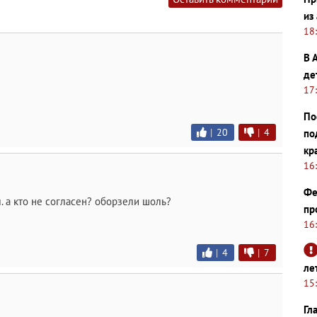
из
18
В 
де
17
По
|
20
|
4
по
кр
16
Фе
. а кто не согласен? оборзели шоль?
пр
16
|
4
|
7
ле
15
Гл