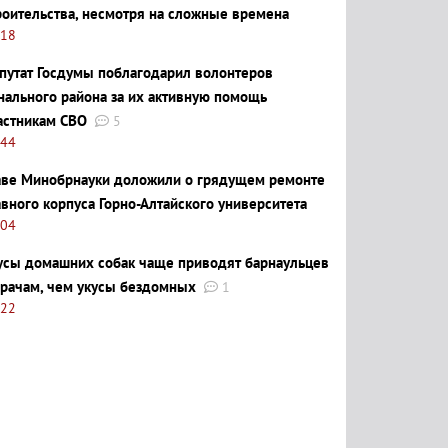
роительства, несмотря на сложные времена
:18
путат Госдумы поблагодарил волонтеров
нального района за их активную помощь
астникам СВО
5
:44
аве Минобрнауки доложили о грядущем ремонте
авного корпуса Горно-Алтайского университета
:04
усы домашних собак чаще приводят барнаульцев
врачам, чем укусы бездомных
1
:22