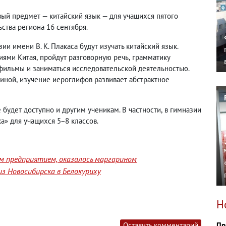
вый предмет — китайский язык — для учащихся пятого
ства региона 16 сентября.
ии имени В. К. Плакаса будут изучать китайский язык.
циями Китая
,
пройдут разговорную речь
,
грамматику
тфильмы и заниматься исследовательской деятельностью.
тиной
,
изучение иероглифов развивает абстрактное
 будет доступно и другим ученикам. В частности
,
в гимназии
а» для учащихся 5−8 классов.
им предприятием, оказалось маргарином
з Новосибирска в Белокуриху
Н
Пр
Оставить комментарий