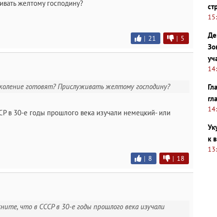
ивать желтому господину?
ст
15
Де
|
21
|
5
Зо
уч
14
 поколение готовят? Прислуживать желтому господину?
Гл
гл
14
ССР в 30-е годы прошлого века изучали немецкий- или
Ук
к 
13
|
8
|
18
ясните, что в СССР в 30-е годы прошлого века изучали