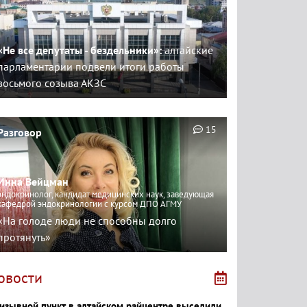
«Не все депутаты - бездельники»:
алтайские
парламентарии подвели итоги работы
восьмого созыва АКЗС
15
Разговор
Инна Вейцман
эндокринолог, кандидат медицинских наук, заведующая
кафедрой эндокринологии с курсом ДПО АГМУ
«На голоде люди не способны долго
протянуть»
овости
изывной пункт в алтайском райцентре выселили