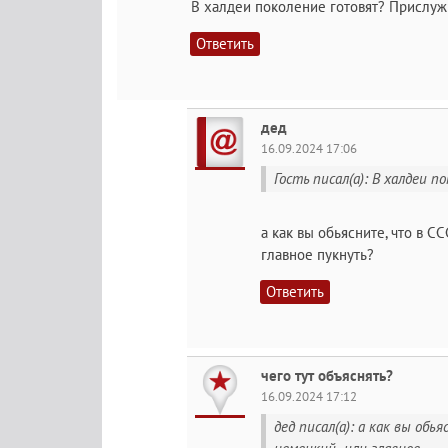
В халдеи поколение готовят? Прислуж
Ответить
дед
16.09.2024 17:06
Гость писал(а): В халдеи
а как вы обьясните, что в С
главное пукнуть?
Ответить
чего тут объяснять?
16.09.2024 17:12
дед писал(а): а как вы обь