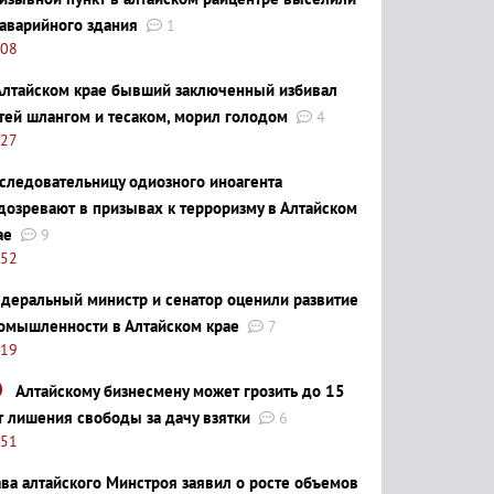
 аварийного здания
1
:08
Алтайском крае бывший заключенный избивал
тей шлангом и тесаком, морил голодом
4
:27
следовательницу одиозного иноагента
дозревают в призывах к терроризму в Алтайском
ае
9
:52
деральный министр и сенатор оценили развитие
омышленности в Алтайском крае
7
:19
Алтайскому бизнесмену может грозить до 15
т лишения свободы за дачу взятки
6
:51
ава алтайского Минстроя заявил о росте объемов