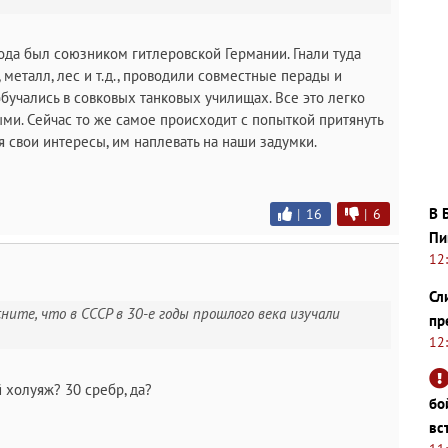
года был союзником гитлеровской Германии. Гнали туда
металл, лес и т.д., проводили совместные перады и
бучались в совковых танковых училищах. Все это легко
ми. Сейчас то же самое происходит с попыткой притянуть
я свои интересы, им наплевать на наши задумки.
В 
|
16
|
6
Пи
12
Сл
ясните, что в СССР в 30-е годы прошлого века изучали
пр
12
 холуяж? 30 сребр, да?
бо
вс