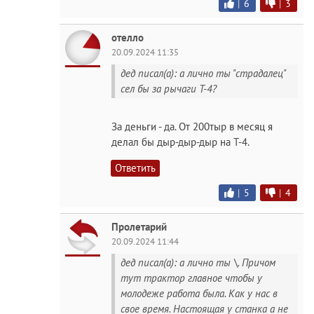
|
6
|
3
отелло
20.09.2024 11:35
дед писал(а): а лично ты "страдалец"
сел бы за рычаги Т-4?
За деньги - да. От 200тыр в месяц я
делал бы дыр-дыр-дыр на Т-4.
Ответить
|
5
|
4
Пролетарий
20.09.2024 11:44
дед писал(а): а лично ты \. Причом
тут трактор главное чтобы у
молодеже работа была. Как у нас в
свое время. Настоящая у станка а не