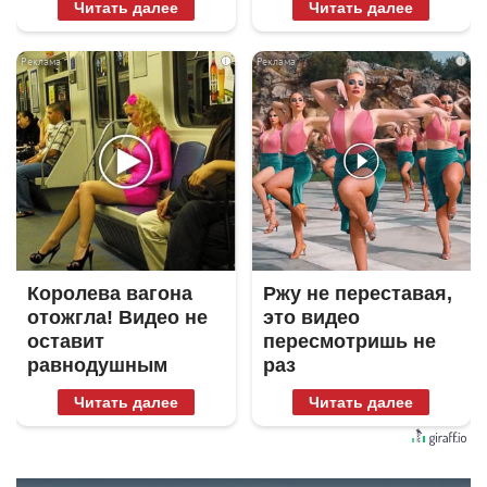
Читать далее
Читать далее
i
i
Королева вагона
Ржу не переставая,
отожгла! Видео не
это видео
оставит
пересмотришь не
равнодушным
раз
Читать далее
Читать далее