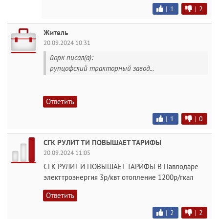
|
1
|
2
Житель
20.09.2024 10:31
йорк писал(а):
рупцофский тракторный завод...
Ответить
|
1
|
0
СГК РУЛИТ ТИ ПОВЫШАЕТ ТАРИФЫ
20.09.2024 11:05
СГК РУЛИТ И ПОВЫШАЕТ ТАРИФЫ В Павлодаре
электтроэнергия 3р/квт отопление 1200р/гкал
Ответить
|
2
|
2