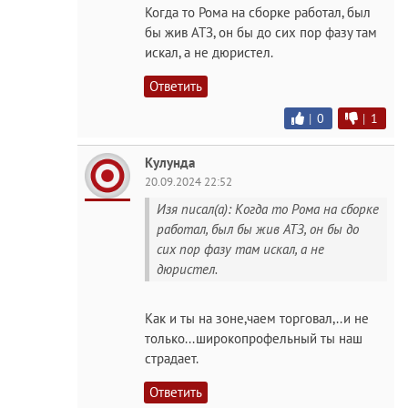
Когда то Рома на сборке работал, был
бы жив АТЗ, он бы до сих пор фазу там
искал, а не дюристел.
Ответить
|
0
|
1
Кулунда
20.09.2024 22:52
Изя писал(а): Когда то Рома на сборке
работал, был бы жив АТЗ, он бы до
сих пор фазу там искал, а не
дюристел.
Как и ты на зоне,чаем торговал,..и не
только...широкопрофельный ты наш
страдает.
Ответить