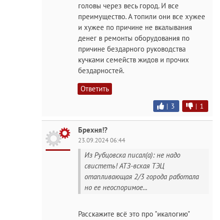
головы через весь город. И все
преимущество. А топили они все хужее
и хужее по причине не вкалывания
денег в ремонты оборудования по
причине бездарного руководства
кучками семейств жидов и прочих
бездарностей.
Ответить
|
3
|
1
Брехня!?
23.09.2024 06:44
Из Рубцовска писал(а): не надо
свистеть! АТЗ-вская ТЭЦ
отапливающая 2/3 города работала
но ее неоспоримое...
Расскажите всё это про "икалогию"