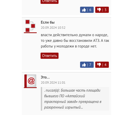
Ответить
|
6
|
3
Если бы
20.09.2024 10:52
власти действительно думали о народе,
то уже давно бы восстановили АТЗ. А так
работы у молодежи в городе нет.
Ответить
|
7
|
4
Это...
20.09.2024 11:01
. писал(а): Большая часть площади
бывшего ПО «Алтайский
тракторный завод» превращена в
разоренный изрытый...