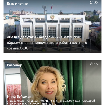
35
Есть мнение
«Не все депутаты - бездельники»:
алтайские
парламентарии подвели итоги работы восьмого
созыва АКЗС
15
Разговор
Инна Вейцман
эндокринолог, кандидат медицинских наук, заведующая кафедрой
эндокринологии с курсом ДПО АГМУ