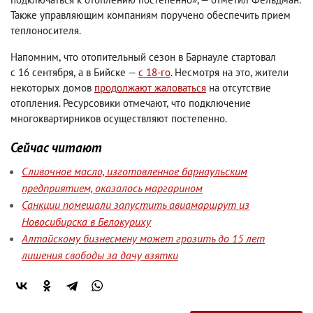
Также управляющим компаниям поручено обеспечить прием
теплоносителя.
Напомним
,
что отопительный сезон в Барнауле стартовал
с 16 сентября
,
а в Бийске —
с 18-го
. Несмотря на это
,
жители
некоторых домов
продолжают жаловаться
на отсутствие
отопления. Ресурсовики отмечают
,
что подключение
многоквартирников осуществляют постепенно.
Сейчас читают
Сливочное масло, изготовленное барнаульским
предприятием, оказалось маргарином
Санкции помешали запустить авиамаршрут из
Новосибирска в Белокуриху
Алтайскому бизнесмену может грозить до 15 лет
лишения свободы за дачу взятки