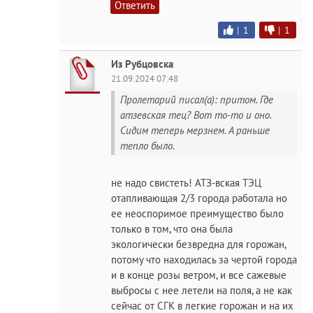
Ответить
|
1
|
1
Из Рубцовска
21.09.2024 07:48
Пролетарий писал(а): притом. Где
атзевская тец? Вот то-то и оно.
Сидим теперь мерзнем. А раньше
тепло было.
не надо свистеть! АТЗ-вская ТЭЦ
отапливающая 2/3 города работала но
ее неоспоримое преимущество было
только в том, что она была
экологически безвредна для горожан,
потому что находилась за чертой города
и в конце розы ветром, и все сажевые
выбросы с нее летели на поля, а не как
сейчас от СГК в легкие горожан и на их