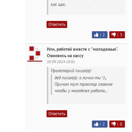
как щас.
Ответить
|
2
|
3
Или, работай вместе с "молодежью".
Становись на кассу
20.09.2024 18:01
Пролетарий писал(а):
дед писал(а): а лично ты \\.
Причом тут трактор главное
чтобы у молодеже работа...
Ответить
|
2
|
0