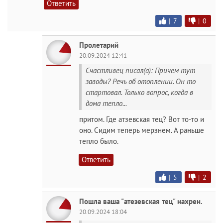
Ответить
|
7
|
0
Пролетарий
20.09.2024 12:41
Счастливец писал(а): Причем тут
заводы? Речь об отоплении. Он то
стартовал. Только вопрос, когда в
дома тепло...
притом. Где атзевская тец? Вот то-то и
оно. Сидим теперь мерзнем. А раньше
тепло было.
Ответить
|
5
|
2
Пошла ваша "атезевская тец" нахрен.
20.09.2024 18:04