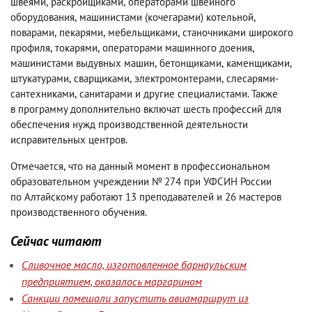
швеями
,
раскройщиками
,
операторами швейного
оборудования
,
машинистами
(
кочегарами) котельной
,
поварами
,
пекарями
,
мебельщиками
,
станочниками широкого
профиля
,
токарями
,
операторами машинного доения
,
машинистами выдувных машин
,
бетонщиками
,
каменщиками
,
штукатурами
,
сварщиками
,
электромонтерами
,
слесарями-
сантехниками
,
санитарами и другие специалистами. Также
в программу дополнительно включат шесть профессий для
обеспечения нужд производственной деятельности
исправительных центров.
Отмечается
,
что на данный момент в профессиональном
образовательном учреждении № 274 при УФСИН России
по Алтайскому работают 13 преподавателей и 26 мастеров
производственного обучения.
Сейчас читают
Сливочное масло, изготовленное барнаульским
предприятием, оказалось маргарином
Санкции помешали запустить авиамаршрут из