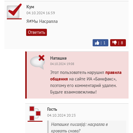
Кум
04.10.2024 16:59
Я#Мы Насралла
Ответить
|
1
|
8
Наташке
04.10.2024 19:08
Этот пользователь нарушил
правила
общения
на сайте ИА «Банкфакс»,
поэтому его комментарий удален.
Будьте взаимовежливы!
Гость
04.10.2024 20:23
Наташке писал(а): насралла в
кровать снова?