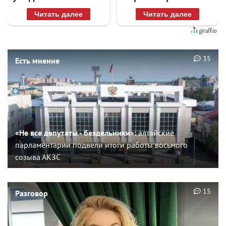
раз
Читать далее
Читать далее
35
Есть мнение
«Не все депутаты - бездельники»:
алтайские
парламентарии подвели итоги работы восьмого
созыва АКЗС
15
Разговор