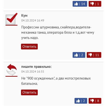
|
14
|
1
Кум
04.10.2024 16:49
Профессии штурмовика, снайпера,водителя-
механика танка, оператора бпла и т.д,вот чему
учить надо.
Ответить
|
2
|
11
пишите правильно:
04.10.2024 16:55
Не "900 осужденных", а два мотострелковых
батальона.
Ответить
|
2
|
8