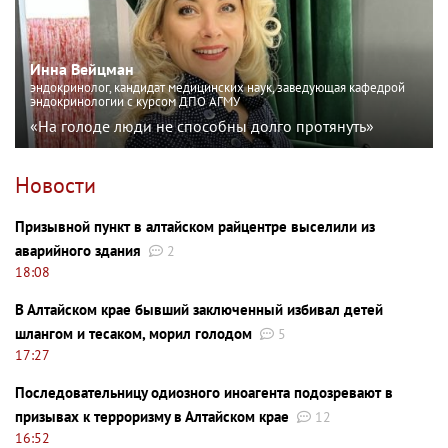
Инна Вейцман
эндокринолог, кандидат медицинских наук, заведующая кафедрой
эндокринологии с курсом ДПО АГМУ
«На голоде люди не способны долго протянуть»
Новости
Призывной пункт в алтайском райцентре выселили из
аварийного здания
2
18:08
В Алтайском крае бывший заключенный избивал детей
шлангом и тесаком, морил голодом
5
17:27
Последовательницу одиозного иноагента подозревают в
призывах к терроризму в Алтайском крае
12
16:52