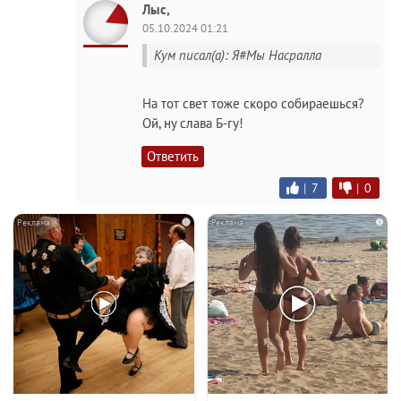
Лыс,
05.10.2024 01:21
Кум писал(а): Я#Мы Насралла
На тот свет тоже скоро собираешься?
Ой, ну слава Б-гу!
Ответить
|
7
|
0
i
i