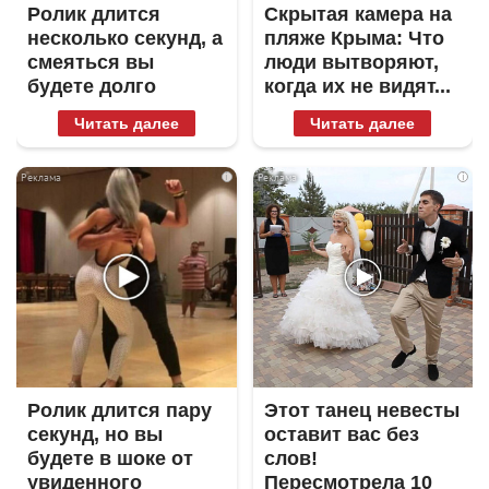
Ролик длится
Скрытая камера на
несколько секунд, а
пляже Крыма: Что
смеяться вы
люди вытворяют,
будете долго
когда их не видят...
Читать далее
Читать далее
i
i
Ролик длится пару
Этот танец невесты
секунд, но вы
оставит вас без
будете в шоке от
слов!
увиденного
Пересмотрела 10