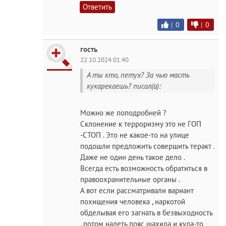
Ответить
|
0
|
0
гость
22.10.2024 01:40
А ты кто, петух? За чью масть
кукарекаешь? писал(а):
Можно же поподробней ?
Склонение к терроризму это не ГОП
-СТОП . Это не какое-то на улице
подошли предложить совершить теракт .
Даже не один день такое дело .
Всегда есть возможность обратиться в
правоохранительные органы .
А вот если рассматривали вариант
похищения человека , наркотой
обделывая его загнать в безвыходность
, потом надеть пояс шахида и куда-то