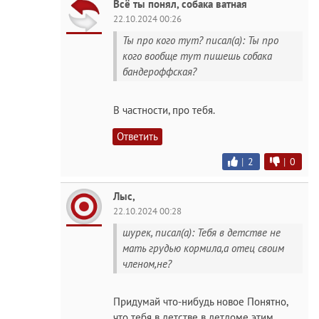
Всё ты понял, собака ватная
22.10.2024 00:26
Ты про кого тут? писал(а): Ты про
кого вообще тут пишешь собака
бандероффская?
В частности, про тебя.
Ответить
|
2
|
0
Лыс,
22.10.2024 00:28
шурек, писал(а): Тебя в детстве не
мать грудью кормила,а отец своим
членом,не?
Придумай что-нибудь новое Понятно,
что тебя в детстве в детдоме этим