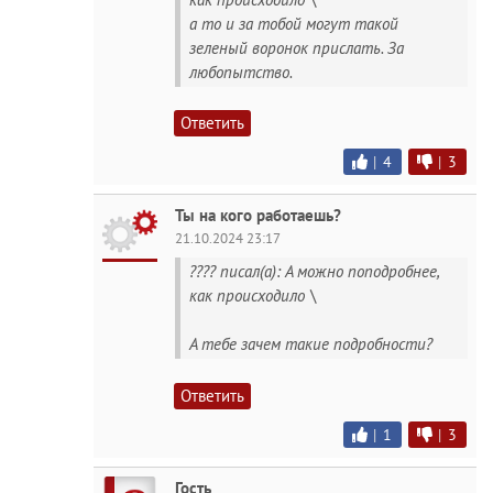
а то и за тобой могут такой
зеленый воронок прислать. За
любопытство.
Ответить
|
4
|
3
Ты на кого работаешь?
21.10.2024 23:17
???? писал(а): А можно поподробнее,
как происходило \
А тебе зачем такие подробности?
Ответить
|
1
|
3
Гость