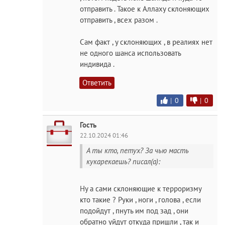
отправить . Такое к Аллаху склоняющих
отправить , всех разом .
Сам факт , у склоняющих , в реалиях нет
не одного шанса использовать
индивида .
Ответить
|
0
|
0
Гость
22.10.2024 01:46
А ты кто, петух? За чью масть
кукарекаешь? писал(а):
Ну а сами склоняющие к терроризму
кто такие ? Руки , ноги , голова , если
подойдут , пнуть им под зад , они
обратно уйдут откуда пришли , так и