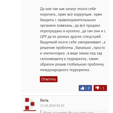
Да они там как начнут мозги себе
морочить , прям всё коррупция . прям
бандиты с правоохранительными
органами повязаны , да всё продано
перепродано и куплено , да там они и с
ЦРУ да из разных других спецслужб .
Выдумкой мозги себе заморачивают , а
решение проблемы , банально , просто
и элементарно , в виде пинка под зад
склоняющему к терроризму , таким
образом решив глобальную проблему
международного терроризма .
Ответить
|
0
|
1
Гость
22.10.2024 02:32