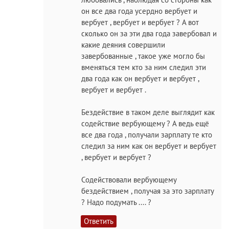
он все два года усердно вербует и
вербует , вербует и вербует ? А вот
сколько он за эти два года завербовал и
какие деяния совершили
завербованные , такое уже могло бы
вменяться тем кто за ним следил эти
два года как он вербует и вербует ,
вербует и вербует .
Бездействие в таком деле выглядит как
содействие вербующему ? А ведь ещё
все два года , получали зарплату те кто
следил за ним как он вербует и вербует
, вербует и вербует ?
Содействовали вербующему
бездействием , получая за это зарплату
? Надо подумать .... ?
Ответить