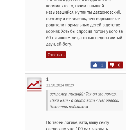
кормил кто-то, твоим папашей
называвшийся, ну так ты детдомовский,
поэтому и не знаешь, чем нормальные
родители нормальных детей в детстве
кормят. Хоть бы спросил потом у кого за
60 с лишним лет, а то как недоразвитый
дayн, ей-богу.
Ответить
|
1
|
0
1
22.10.2024 00:29
землемер писал(а): Так он же помер.
Лёхи нет - а секта есть? Непорядок.
Закопать рядышком.
По твоей логике, вата, вашу секту
следовало уже 100 раз закопать.