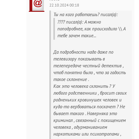
22.10.2024 00:18
Ты на кого работаешь? писал(а):
???? писал(а): А можно
поподробнее, как происходило \\ А
тебе зачем такие...
Да подробности надо даже по
телевизору показывать в
телепередаче честный детектив ,
чтоб понятно было , что за гадость
такое склонение .
Как это человека склонить ? У
любого родственники , бросит своих
родненьких кровинушек человек и
куда-то вербоваться поскачет ? Не
бывает такого . Наверняка это
криминал , связанный с похищением
человека , одурманиванием
наркотиками или психотропами ,