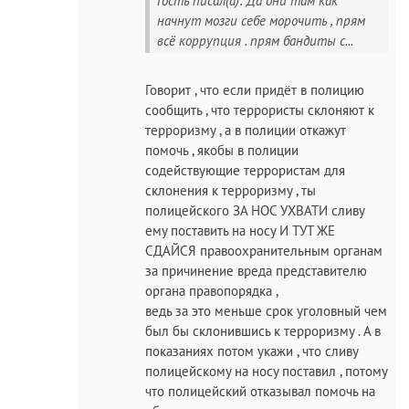
Гость писал(а): Да они там как
начнут мозги себе морочить , прям
всё коррупция . прям бандиты с...
Говорит , что если придёт в полицию
сообщить , что террористы склоняют к
терроризму , а в полиции откажут
помочь , якобы в полиции
содействующие террористам для
склонения к терроризму , ты
полицейского ЗА НОС УХВАТИ сливу
ему поставить на носу И ТУТ ЖЕ
СДАЙСЯ правоохранительным органам
за причинение вреда представителю
органа правопорядка ,
ведь за это меньше срок уголовный чем
был бы склонившись к терроризму . А в
показаниях потом укажи , что сливу
полицейскому на носу поставил , потому
что полицейский отказывал помочь на