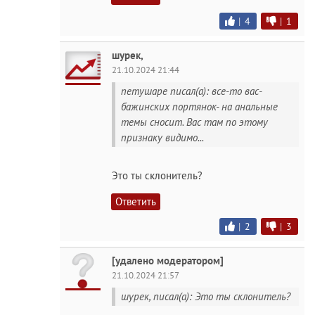
|
4
|
1
шурек,
21.10.2024 21:44
петушаре писал(а): все-то вас-
бажинских портянок- на aнальные
темы сносит. Вас там по этому
признаку видимо...
Это ты склонитель?
Ответить
|
2
|
3
[удалено модератором]
21.10.2024 21:57
шурек, писал(а): Это ты склонитель?