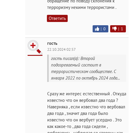
обращение по поводу склонения к
терроризму некими террористами .
Ответить
|
0
|
1
гость
22.10.2024 02:57
гость писал(а): Второй
подозреваемый состоит в
террористическом сообществе. С
января 2022 по октябрь 2024 года...
Сразу же интерес естественный . Откуда
известно что он вербовал два года ?
Наверняка , если известно что вербовал
два года , значит два года было
известно что он вербует усердно . Это
как какое-то , два года сидели ,
любовались , наблюдая со стороны как