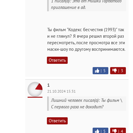
1 писал(а): Это от Мишки Горбатого
приглашение в ад.
Ты фильм "Кодекс бесчестия (1993)" так
и не глянул? Я вчера решил второй раз
пересмотреть, после просмотра все эти
маски-шоу по другому воспринимаются.
Ответить
|
5
|
3
1
21.10.2024 15:31
Лишний человек писал(а): Ты фильм \
С первого раза не доходит?
Ответить
|
5
|
4