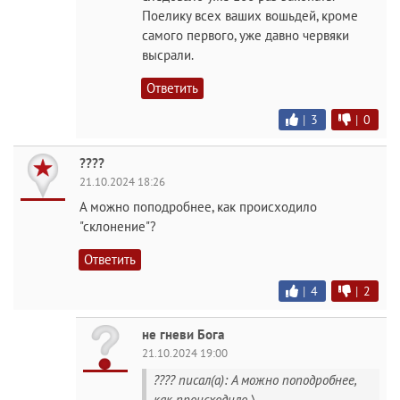
Поелику всех ваших вошьдей, кроме
самого первого, уже давно червяки
выcpaли.
Ответить
|
3
|
0
????
21.10.2024 18:26
А можно поподробнее, как происходило
"склонение"?
Ответить
|
4
|
2
не гневи Бога
21.10.2024 19:00
???? писал(а): А можно поподробнее,
как происходило \