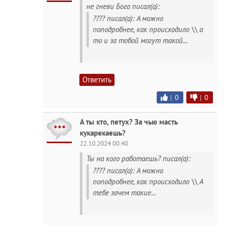
не гневи Бога писал(а):
???? писал(а): А можно
поподробнее, как происходило \\ а
то и за тобой могут такой...
Ответить
|
0
|
0
А ты кто, петух? За чью масть
кукарекаешь?
22.10.2024 00:40
Ты на кого работаешь? писал(а):
???? писал(а): А можно
поподробнее, как происходило \\ А
тебе зачем такие...