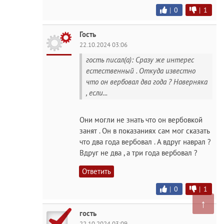
|
0
|
1
Гость
22.10.2024 03:06
гость писал(а): Сразу же интерес
естественный . Откуда известно
что он вербовал два года ? Наверняка
, если...
Они могли не знать что он вербовкой
занят . Он в показаниях сам мог сказать
что два года вербовал . А вдруг наврал ?
Вдруг не два , а три года вербовал ?
Ответить
|
0
|
1
↑
гость
22.10.2024 03:09