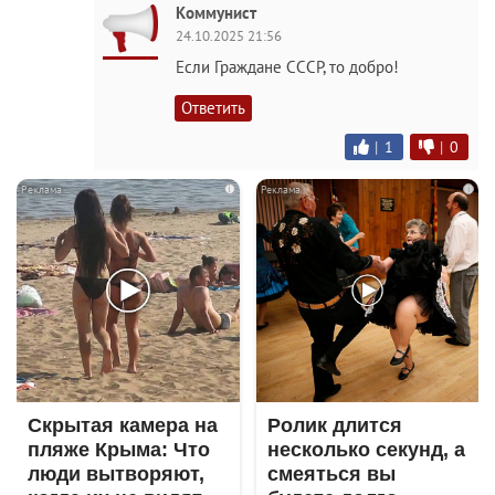
Коммунист
24.10.2025 21:56
Если Граждане СССР, то добро!
Ответить
|
1
|
0
i
i
Скрытая камера на
Ролик длится
пляже Крыма: Что
несколько секунд, а
люди вытворяют,
смеяться вы