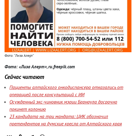
Фото: "Лиза Алерт"
Фото: «Лиза Алерт», ru.freepik.com
Сейчас читают
Пациенты алтайского онкодиспансера отказались от
операцией после консультаций с ИИ
Осужденный экс-чиновник мэрии Барнаула досрочно
покинет колонию
23 кандидата на три мандата: ЦИК обозначил
претендентов на думские кресла от Алтайского края