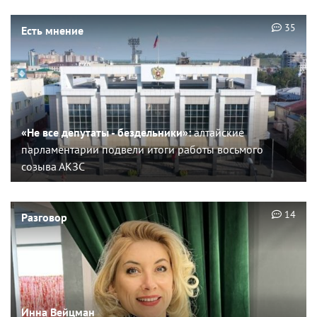
35
Есть мнение
«Не все депутаты - бездельники»:
алтайские
парламентарии подвели итоги работы восьмого
созыва АКЗС
14
Разговор
Инна Вейцман