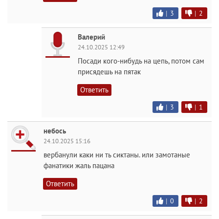
|
3
|
2
Валерий
24.10.2025 12:49
Посади кого-нибудь на цепь, потом сам
присядешь на пятак
Ответить
|
3
|
1
небось
24.10.2025 15:16
вербанули каки ни ть сиктаны. или замотаные
фанатики жаль пацана
Ответить
|
0
|
2