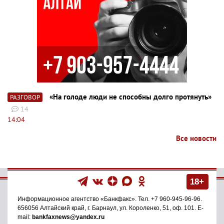
«На голоде люди не способны долго протянуть»
РАЗГОВОР
14
14:04
Все новости
18+
Информационное агентство
«Банкфакс»
. Тел.
+7 960-945-96-96
.
656056
Алтайский край, г. Барнаул
,
ул. Короленко, 51, оф. 101
. E-
mail:
bankfaxnews@yandex.ru