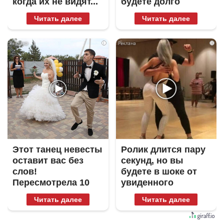
когда их не видят...
будете долго
Читать далее
Читать далее
i
i
Этот танец невесты
Ролик длится пару
оставит вас без
секунд, но вы
слов!
будете в шоке от
Пересмотрела 10
увиденного
раз
Читать далее
Читать далее