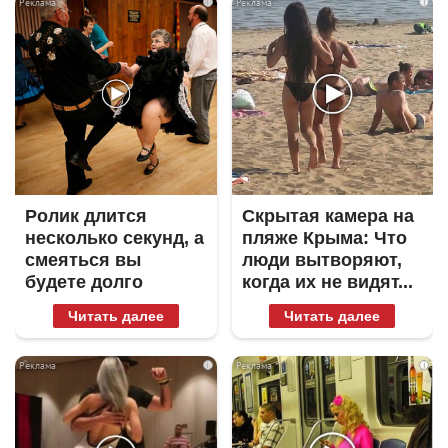
i
i
Ролик длится
Скрытая камера на
несколько секунд, а
пляже Крыма: Что
смеяться вы
люди вытворяют,
будете долго
когда их не видят...
Читать далее
Читать далее
i
i