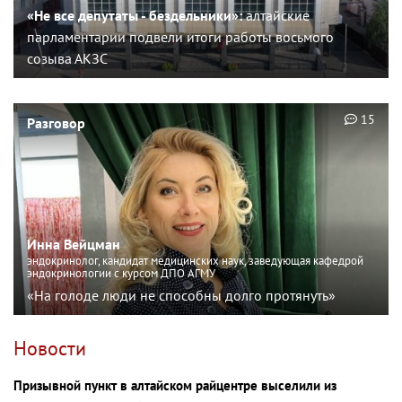
«Не все депутаты - бездельники»:
алтайские
парламентарии подвели итоги работы восьмого
созыва АКЗС
15
Разговор
Инна Вейцман
эндокринолог, кандидат медицинских наук, заведующая кафедрой
эндокринологии с курсом ДПО АГМУ
«На голоде люди не способны долго протянуть»
Новости
Призывной пункт в алтайском райцентре выселили из