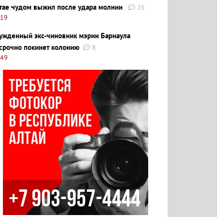
тае чудом выжил после удара молнии
26
:19
ужденный экс-чиновник мэрии Барнаула
срочно покинет колонию
8
:49