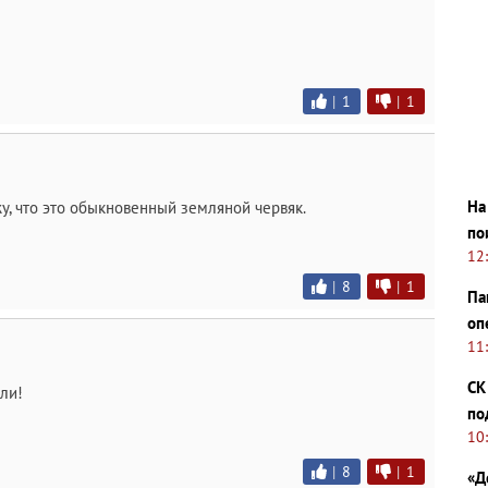
|
1
|
1
На
жу, что это обыкновенный земляной червяк.
по
12
|
8
|
1
Па
оп
11
СК
ли!
по
10
|
8
|
1
«Д