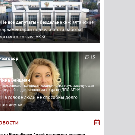
«Не все депутаты - бездельники»:
алтайские
парламентарии подвели итоги работы
восьмого созыва АКЗС
15
Разговор
Инна Вейцман
эндокринолог, кандидат медицинских наук, заведующая
кафедрой эндокринологии с курсом ДПО АГМУ
«На голоде люди не способны долго
протянуть»
овости
асти Республики Алтай расторгнут договор