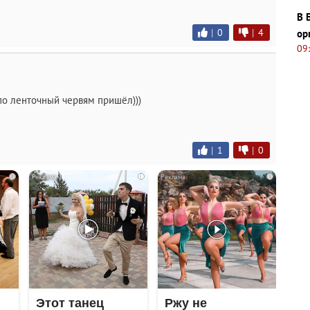
В 
|
0
|
4
ор
09
 по ленточный червям пришёл)))
|
1
|
0
i
i
i
Этот танец
Ржу не