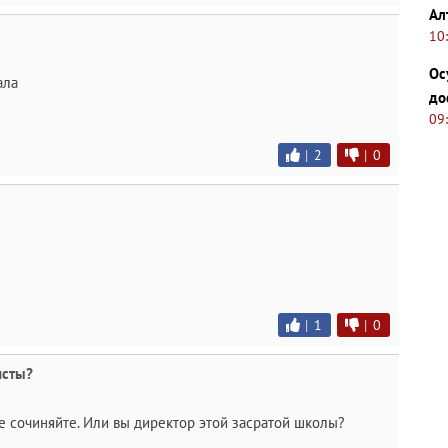
Ал
10
Ос
ала
до
09
|
2
|
0
|
1
|
0
исты?
не сочиняйте. Или вы директор этой засратой школы?