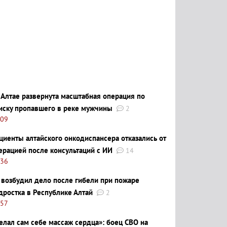
 Алтае развернута масштабная операция по
иску пропавшего в реке мужчины
2
:09
циенты алтайского онкодиспансера отказались от
ерацией после консультаций с ИИ
14
:36
 возбудил дело после гибели при пожаре
дростка в Республике Алтай
2
:57
елал сам себе массаж сердца»: боец СВО на