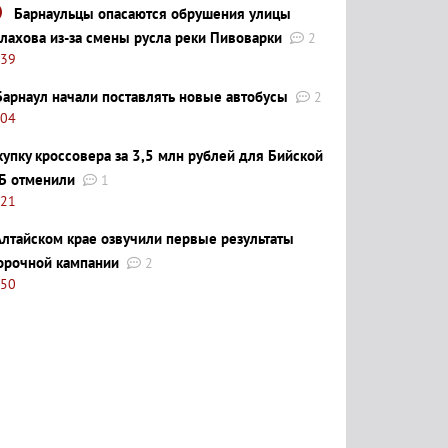
Барнаульцы опасаются обрушения улицы
лахова из-за смены русла реки Пивоварки
2
:39
Барнаул начали поставлять новые автобусы
2
:04
купку кроссовера за 3,5 млн рублей для Бийской
Б отменили
1
:21
Алтайском крае озвучили первые результаты
орочной кампании
2
:50