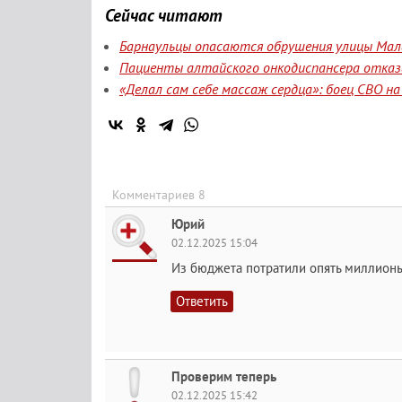
Сейчас читают
Барнаульцы опасаются обрушения улицы Мала
Пациенты алтайского онкодиспансера отказа
«Делал сам себе массаж сердца»: боец СВО н
Комментариев 8
Юрий
02.12.2025 15:04
Из бюджета потратили опять миллион
Ответить
Проверим теперь
02.12.2025 15:42