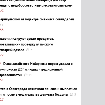
енды с недобросовестным лесозаготовителем
:32
барнаульском автоцентре сменился совладелец
1
:55
адости лидируют среди продуктов,
роваливших» проверку алтайского
спотребнадзора
2
:22
Глава алтайского Избиркома порассуждала о
пулярности ДЭГ и людях «традиционной
правленности»
11
:51
телю Славгорода назначили пенсию и выплатили
лги после вмешательства депутата Госдумы
5
:17