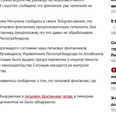
 соцсетях сообщили, что фонтанчик уже заменили на
ар
17
рина Мизулина сообщила в своем Telegram-канале, что
В 
питьевом фонтанчике предположительно гельминта. Она
анчика, предположив, что его давно не обрабатывали.
16
Роспотребнадзор.
Сл
адлежащего состояния чаши питьевых фонтанчиков,
«п
обучающихся, Управлением Роспотребнадзора по Алтайскому
Ро
низации было выдано предостережение о недопустимости
16
законодательства. Ситуация находится на контроле
тва.
по
оявилось сообщение о том, что питьевой фонтанчик, где
на
15
обнаружении в
питьевом фонтанчике червя
, в гимназию
Жи
 организмов не было обнаружено.
до
15