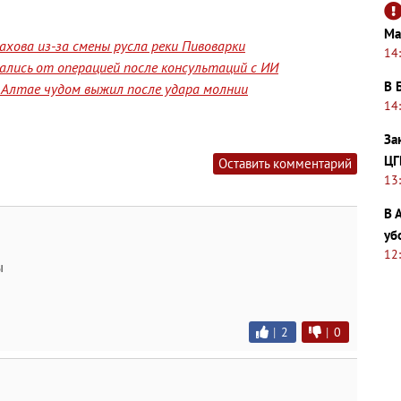
Ма
хова из-за смены русла реки Пивоварки
14
лись от операцией после консультаций с ИИ
В 
а Алтае чудом выжил после удара молнии
14
За
ЦГ
Оставить комментарий
13
В 
уб
12
ы
|
2
|
0