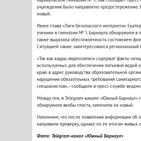
учреждения было направлено предостережение. В
новый.
Ранее глава «Лиги безопасного интернета» Екате
ученики в гимназии № 5 Барнаула обнаружили в 
также выразила обеспокоенность состоянием фонт
Ситуацией также заинтересовался региональный 
«Так как кадры видеозаписи содержат факты нен
используемых для обеспечения питьевой водой 
краю в адрес руководства образовательной орга
нарушения обязательных требований санитарного 
специалистов», - сообщили в пресс-службе ведомс
Между тем, в Telegram-канале «Южный Барнаул» п
обнаружили якобы глиста, заменили на новый.
Напомним, что после появления информации об 
направили проверку, однако по ее итогам живых
Фото: Telegram-канал «Южный Барнаул»