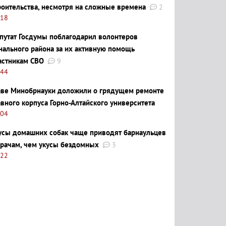
роительства, несмотря на сложные времена
2
:18
путат Госдумы поблагодарил волонтеров
нального района за их активную помощь
астникам СВО
9
:44
аве Минобрнауки доложили о грядущем ремонте
авного корпуса Горно-Алтайского университета
:04
усы домашних собак чаще приводят барнаульцев
врачам, чем укусы бездомных
3
:22