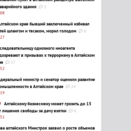
 аварийного здания
2
:08
Алтайском крае бывший заключенный избивал
тей шлангом и тесаком, морил голодом
6
:27
следовательницу одиозного иноагента
дозревают в призывах к терроризму в Алтайском
ае
17
:52
деральный министр и сенатор оценили развитие
омышленности в Алтайском крае
24
:19
Алтайскому бизнесмену может грозить до 15
т лишения свободы за дачу взятки
6
:51
ава алтайского Минстроя заявил о росте объемов