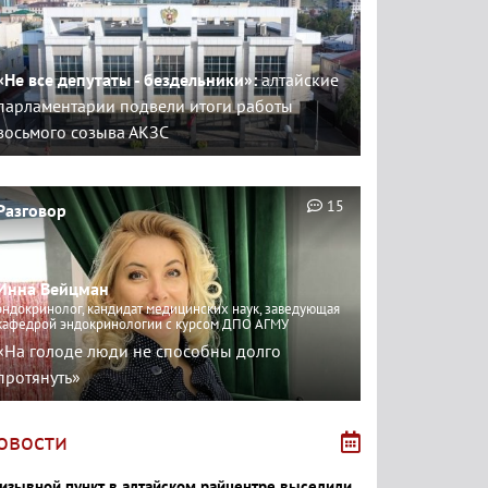
«Не все депутаты - бездельники»:
алтайские
парламентарии подвели итоги работы
восьмого созыва АКЗС
15
Разговор
Инна Вейцман
эндокринолог, кандидат медицинских наук, заведующая
кафедрой эндокринологии с курсом ДПО АГМУ
«На голоде люди не способны долго
протянуть»
овости
изывной пункт в алтайском райцентре выселили