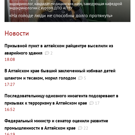
эндокринолог, кандидат медицинских наук, заведующая кафедрой
эндокринологии с курсом ДПО АГМУ
«На голоде люди не способны долго протянуть»
Новости
Призывной пункт в алтайском райцентре выселили из
аварийного здания
2
18:08
В Алтайском крае бывший заключенный избивал детей
шлангом и тесаком, морил голодом
5
17:27
Последовательницу одиозного иноагента подозревают в
призывах к терроризму в Алтайском крае
17
16:52
Федеральный министр и сенатор оценили развитие
промышленности в Алтайском крае
22
16:19