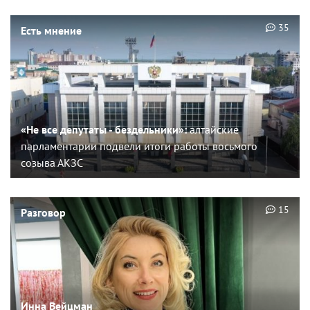
35
Есть мнение
«Не все депутаты - бездельники»:
алтайские
парламентарии подвели итоги работы восьмого
созыва АКЗС
15
Разговор
Инна Вейцман