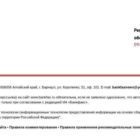
Ре
об
09
.
656056
Алтайский край, г. Барнаул
,
ул. Короленко, 51, оф. 101
. E-mail:
bankfaxnews@ya
ерссылка) на сайт www.bankfax.ru обязательна, если не заявлено однозначно, что ав
 только при согласовании с редакцией ИА «Банкфакс».
ехнологии (информационные технологии предоставления информации на основе сбора
 территории Российской Федерации)".
айта
•
Правила комментирования
•
Правила применения рекомендательных тех