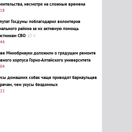
роительства, несмотря на сложные времена
:18
путат Госдумы поблагодарил волонтеров
нального района за их активную помощь
астникам СВО
4
:44
аве Минобрнауки доложили о грядущем ремонте
авного корпуса Горно-Алтайского университета
:04
усы домашних собак чаще приводят барнаульцев
врачам, чем укусы бездомных
:22