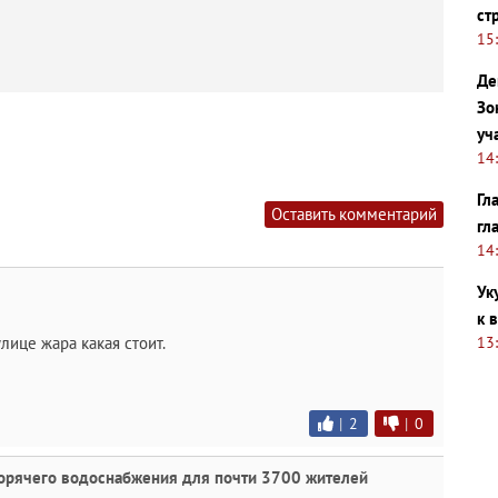
ст
15
Де
Зо
уч
14
Гл
Оставить комментарий
гл
14
Ук
к 
лице жара какая стоит.
13
|
2
|
0
горячего водоснабжения для почти 3700 жителей