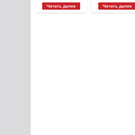
вытворяют,
будете долго
Читать далее
Читать далее
когда их не
видят...