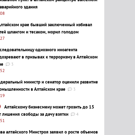
 аварийного здания
:08
Алтайском крае бывший заключенный избивал
тей шлангом и тесаком, морил голодом
:27
следовательницу одиозного иноагента
дозревают в призывах к терроризму в Алтайском
ае
3
:52
деральный министр и сенатор оценили развитие
омышленности в Алтайском крае
3
:19
Алтайскому бизнесмену может грозить до 15
т лишения свободы за дачу взятки
4
:51
ава алтайского Минстроя заявил о росте объемов