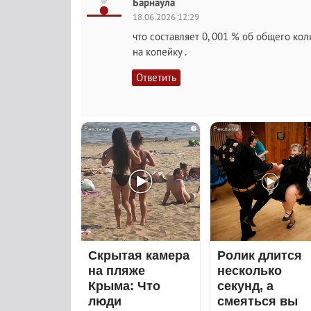
Барнаула
18.06.2026 12:29
что составляет 0, 001 % об общего кол
на копейку .
Ответить
i
Скрытая камера
Ролик длится
на пляже
несколько
Крыма: Что
секунд, а
люди
смеяться вы