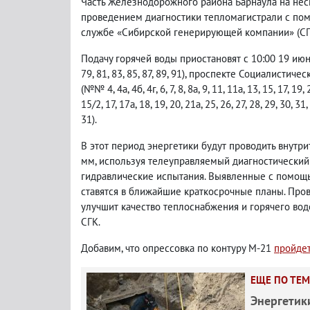
Часть Железнодорожного района Барнаула на неск
проведением диагностики тепломагистрали с пом
службе «Сибирской генерирующей компании» (СГ
Подачу горячей воды приостановят с 10:00 19 ию
79, 81, 83, 85, 87, 89, 91), проспекте Социалистич
(№№ 4, 4а, 4б, 4г, 6, 7, 8, 8а, 9, 11, 11а, 13, 15, 17,
15/2, 17, 17а, 18, 19, 20, 21а, 25, 26, 27, 28, 29, 
31).
В этот период энергетики будут проводить внутр
мм, используя телеуправляемый диагностический
гидравлические испытания. Выявленные с помощь
ставятся в ближайшие краткосрочные планы. Про
улучшит качество теплоснабжения и горячего вод
СГК.
Добавим, что опрессовка по контуру М-21
пройдет
ЕЩЕ ПО ТЕМ
Энергетик