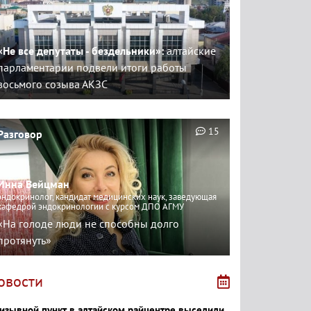
«Не все депутаты - бездельники»:
алтайские
парламентарии подвели итоги работы
восьмого созыва АКЗС
15
Разговор
Инна Вейцман
эндокринолог, кандидат медицинских наук, заведующая
кафедрой эндокринологии с курсом ДПО АГМУ
«На голоде люди не способны долго
протянуть»
овости
изывной пункт в алтайском райцентре выселили