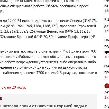
олько дней останется без горячей воды в связи с
из
ощью специального робота. Об этом сообщили в пресс-
18
К).
В 
ня до 12:00 24 июня в зданиях на проспекте Ленина (№№ 75,
де
еском (№№ 126а, 126б, 128а, 128б, 130), проспекте Строителей
17
 19, 21, 23, 23а/1, 23а/2, 25), улице Деповской (№№ 13, 13а, 15,
30, 31, 32), улице Брестской (№№ 20, 30) и улице Профинтерна (№
По
по
итрубную диагностику тепломагистрали М-21 диаметром 700
кр
 комплекс. «Роботы дополняют обязательные к проведению
16
ю робота повреждения устраняются либо оперативно, либо
Фе
ведение внутритрубной диагностики на данном участке
пр
оснабжения для почти 3700 жителей Барнаула», - пояснили в
16
 с 6 по 20 июля
.
ле
15
Е
и назвали сроки отключения горячей воды в
Гл