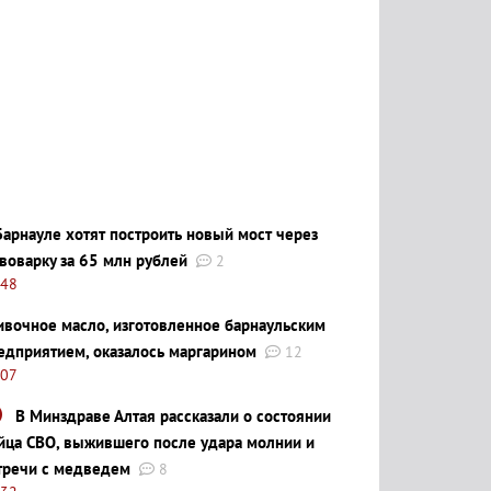
Барнауле хотят построить новый мост через
воварку за 65 млн рублей
2
:48
ивочное масло, изготовленное барнаульским
едприятием, оказалось маргарином
12
:07
В Минздраве Алтая рассказали о состоянии
йца СВО, выжившего после удара молнии и
тречи с медведем
8