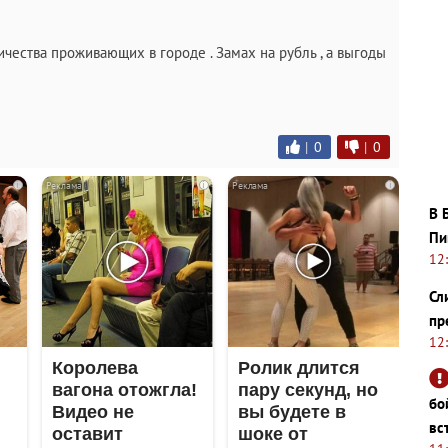
ичества проживающих в городе . Замах на рубль , а выгоды
|
0
|
0
i
i
i
В 
Пи
12
Сл
пр
12
Королева
Ролик длится
вагона отожгла!
пару секунд, но
бо
Видео не
вы будете в
вс
оставит
шоке от