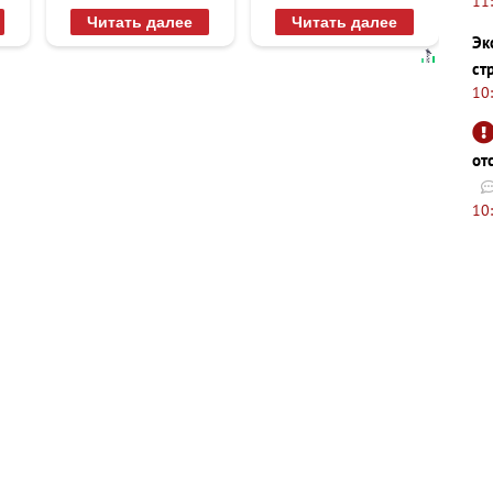
11
равнодушным
увиденного
Читать далее
Читать далее
Эк
ст
10
от
10